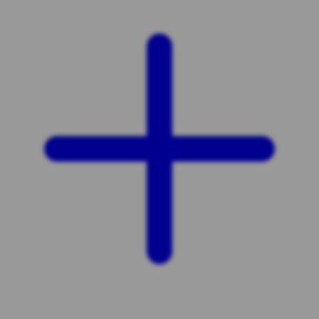
X
Xootz
Y
Yamatoya
Z
Zaxy
Zoggs
0-9
4Moms
59S