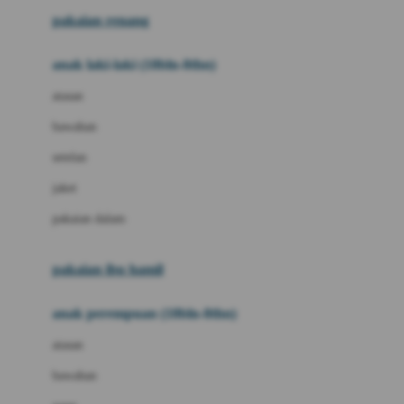
Buggygear
pakaian renang
Bumkins
anak laki-laki (18bln-8thn)
C
atasan
Cetaphil
bawahan
Chicco
setelan
Childlife
jaket
Clevamama
pakaian dalam
Cocolatte
Cottonseeds
pakaian ibu hamil
Cozy N Safe
anak perempuan (18bln-8thn)
Crane
atasan
Cybex
bawahan
D