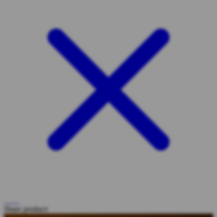
Share product: