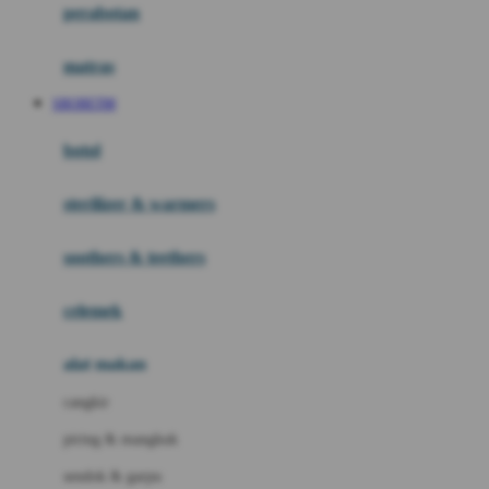
perabotan
Happy Tummy
Hauck
matras
Havaianas
SBOBET88
Hegen
botol
Hot Wheels
sterilizer & warmers
Hybrid
soothers & teethers
I
Inlacta DHA
celemek
Interlac
alat makan
Ivenet
cangkir
J
piring & mangkuk
Jack N Jill
sendok & garpu