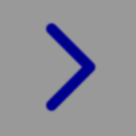
Twistshake
TY Toys
U
V
Veja
Vitaflow
Vtech
W
Waterland
Wellness