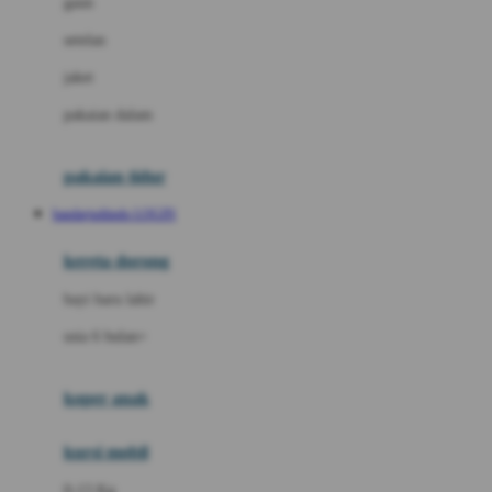
gaun
Dae Organics
setelan
Docare
jaket
Doona
pakaian dalam
Down To Earth
Drew
pakaian tidur
Dr. Brown's
bandarjudiindo LOGIN
E
kereta dorong
ELC
bayi baru lahir
Ergobaby
usia 6 bulan+
Expert Care
koper anak
Ezyroller
kursi mobil
F
0-13 Kg