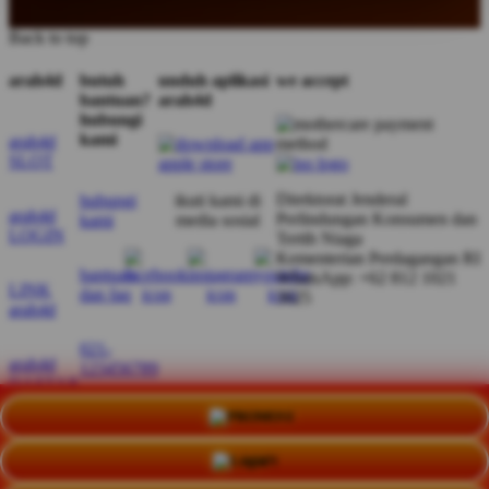
Back to top
arah4d
butuh
unduh aplikasi
we accept
bantuan?
arah4d
hubungi
kami
arah4d
SLOT
Direktorat Jenderal
hubungi
ikuti kami di
arah4d
Perlindungan Konsumen dan
kami
media sosial
LOGIN
Tertib Niaga
Kementerian Perdagangan RI
bantuan
WhatsApp: +62 812 1021
LINK
dan faq
3625
arah4d
021-
arah4d
123456789
DAFTAR
PROMO
24 Hours
arah4d
LOGIN
LINK