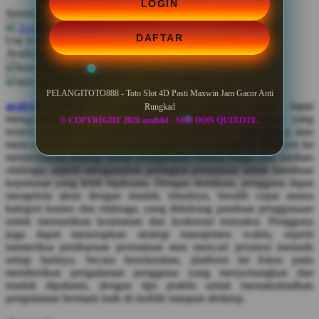
LOGIN
Serendah
Rp 10.000
Q
Earn
1.000.000
-
100.000.000
Bonus
DAFTAR
Use Installment Options from
.
Laarn more
QV Baby
Available for :
home delivery
store pickup
R
PELANGITOTO888 - Toto Slot 4D Pasti Maxwin Jam Gacor Anti
arah4d
Setelah mendaftar sebagai anggota, Anda dapat
Rungkad
Real Shades
menggunakan tips untuk menavigasi berbagai permainan yang
© COPYRIGHT 2026 arah4d - SEO DON QUIXOTE.
tersedia, misalnya, memilih slot yang menawarkan poin tinggi atau
Red Castle
mencoba game meja baru seperti poker atau blackjack. Platform ini
menyediakan strategi untuk penggunaan efektif bingo dan taruhan
Ribbon Madness
olahraga, seperti menganalisis peringkat permainan untuk membuat
keputusan yang lebih bijaksana. Dengan demikian, pengguna dapat
S
mengelola akun dengan mudah, misalnya, beralih cepat antara
kategori kasino dan olahraga, yang didukung panduan penggunaan
Sebamed
untuk memastikan keamanan dan keakurasi transaksi. Pengguna
juga dapat menerapkan strategi manajemen waktu, seperti
Silver Cross
memeriksa pembaruan permainan atau mencari promosi menarik
setiap harinya. Secara keseluruhan, platform ini fokus pada
Simply Idea
memberikan pengalaman pengguna yang menyenangkan dan
mudah dipahami, dengan tips praktis untuk memaksimalkan
Skip Hop
pengalaman bermain baik di mobile maupun desktop.
Spectra