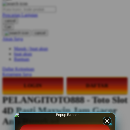
O
Pencarian Lanjutan
Oh Ma Grain
cancel
Okiedog
Cari
cancel
P
Akun Saya
Masuk / buat akun
Peachy
buat akun
Phil & Ted's
Bantuan
Philips Avent
Daftar Keinginan
Keranjang Saya
Pigeon
LOGIN
DAFTAR
Playgro
PELANGITOTO888 - Toto Slot
Poled Global
4D Pasti Maxwin Jam Gacor
Ponycycle
Puma
Anti Rungkad
Pureats