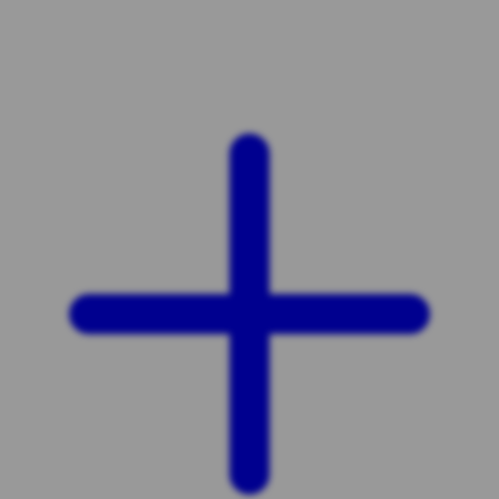
X
Xootz
Y
Yamatoya
Z
Zaxy
Zoggs
0-9
4Moms
59S