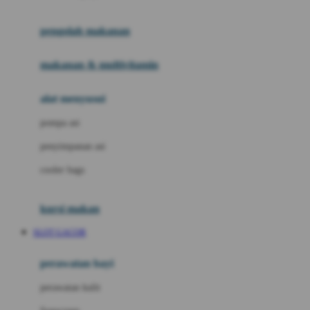
Joie
pengolah makanan
Joolz
Jujube
makanan & multivitamin
K
alat menyusui
Kiddycuts
pompa asi
Kumon
penyimpanan asi
L
cooler bags
Leapfrog
kursi makan
Leclerc
SLOT GACOR
Lee Vierra
Lillebaby
perawatan bayi
Little Bird Told Me
perawatan kulit
Little Miss Janis