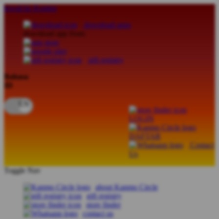
lewati ke Konten
download apps
download app from:
gift registry
Bahasa
ID
LOGIN
DAFTAR
Contact
Us
Toggle Nav
about Kanmo Circle
gift registry
store finder
contact us