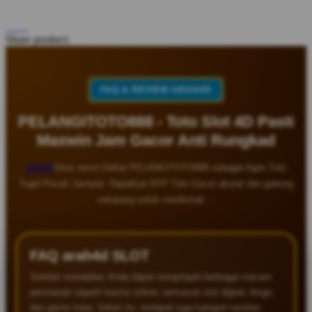
Share product:
FAQ & REVIEW ARAH4D
PELANGITOTO888 - Toto Slot 4D Pasti
Maxwin Jam Gacor Anti Rungkad
arah4d
Situs resmi Daftar PELANGITOTO888 sebagai Agen Toto
Togel Pecah Jackpot. Dapatkan RTP Toto Gacor akurat dan gabung
sekarang untuk menikmati ...
FAQ arah4d SLOT
Setelah mendaftar, Anda dapat menjelajahi berbagai macam
permainan seperti kasino online, termasuk slot digital, bingo,
dan game meja. Selain itu, terdapat juga kategori taruhan