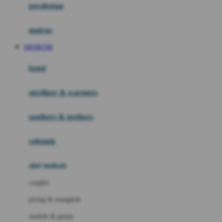
perabotan
Happy Tummy
Hauck
matras
Havaianas
SBOBET88
Hegen
botol
Hot Wheels
sterilizer & warmers
Hybrid
soothers & teethers
I
Inlacta DHA
celemek
Interlac
alat makan
Ivenet
cangkir
J
piring & mangkuk
Jack N Jill
sendok & garpu