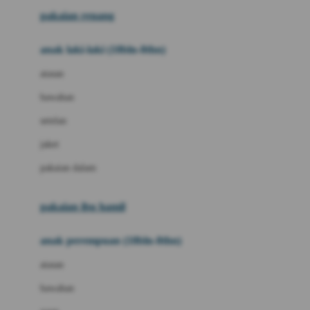
Buggygear
pakaian renang
Bumkins
anak laki-laki (18bln-8thn)
C
atasan
Cetaphil
bawahan
Chicco
setelan
Childlife
jaket
Clevamama
pakaian dalam
Cocolatte
Cottonseeds
pakaian ibu hamil
Cozy N Safe
anak perempuan (18bln-8thn)
Crane
atasan
Cybex
bawahan
D