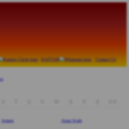
DAFTAR
Contact Us
us
S
T
U
V
W
X
Y
Z
0-9
Amara
Aqua Scale