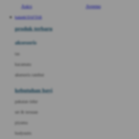
Asics
Aveeno
bukit4d DAFTAR
produk terbaru
aksesoris
tas
kacamata
aksesoris rambut
kebutuhan bayi
pakaian tidur
set & terusan
piyama
bodysuits