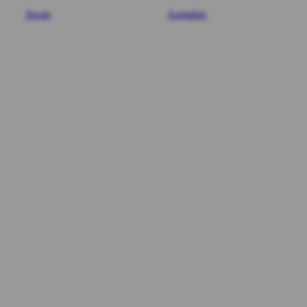
Awan
Azetabio