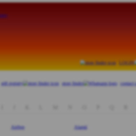
istry
LOGIN
gift registry
store finder
contact 
I
J
K
L
M
N
O
P
Q
R
Airfree
Alamii