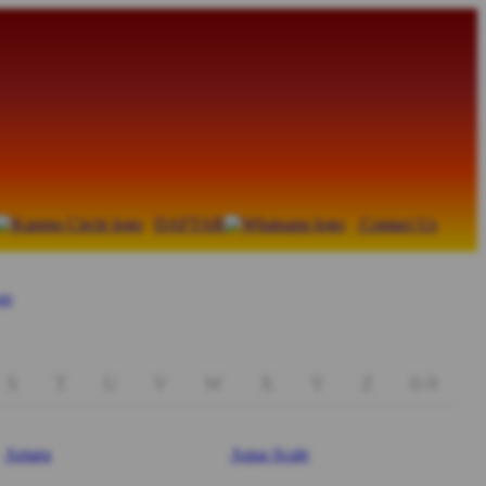
DAFTAR
Contact Us
us
S
T
U
V
W
X
Y
Z
0-9
Amara
Aqua Scale