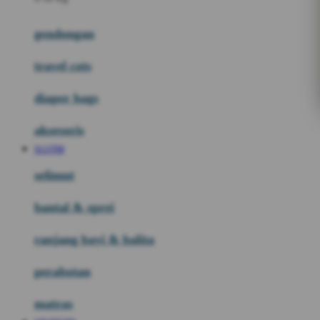
gendongan
travel cots
diaper bags
aksesoris
SLOT88
selimut
bantal & sprei
ranjang bayi & balita
perabotan
matras