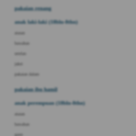
pakaian renang
anak laki-laki (18bln-8thn)
atasan
bawahan
setelan
jaket
pakaian dalam
pakaian ibu hamil
anak perempuan (18bln-8thn)
atasan
bawahan
gaun