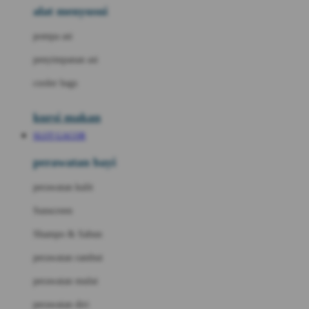
alat menyusui
pompa asi
penyimpanan asi
cooler bags
kursi makan
SLOT GACOR
perawatan bayi
perawatan kulit
Sunscreen
Shampo & Sabun
perawatan rambut
perawatan mulut
perawatan diri