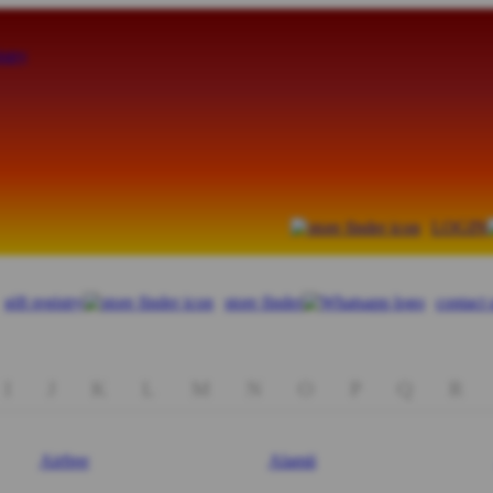
istry
LOGIN
gift registry
store finder
contact 
I
J
K
L
M
N
O
P
Q
R
Airfree
Alamii