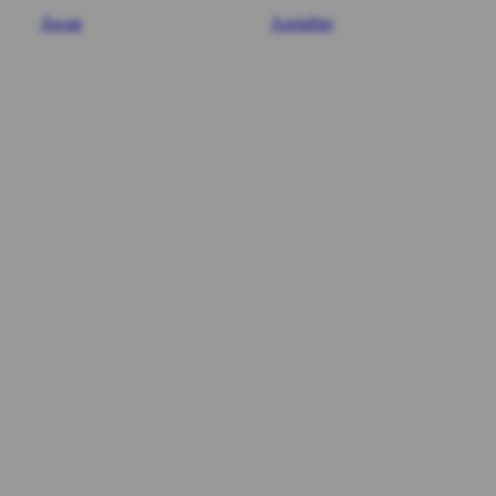
Awan
Azetabio