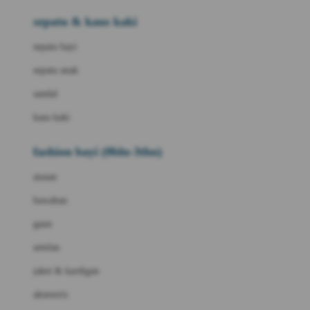
sepatu & kaus kaki
sepatu bayi
sepatu anak
sandal
kaus kaki
fashion bayi (0bln-3thn)
atasan
bawahan
gaun
setelan
jaket & kardigan
aksesoris