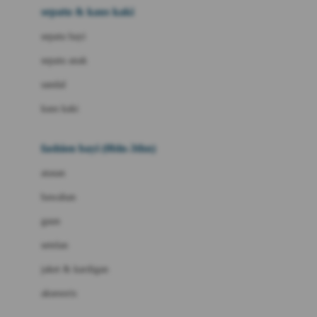
Beauty Barn
sepatu & kaus kaki
Bio Oil
sepatu bayi
Biolane
sepatu anak
Bite Fighters
sandal
Bizzi Growin
kaus kaki
Blackmores
fashion bayi (0bln-3thn)
Blooming Marvellous
atasan
Bonnels
bawahan
Bravado
gaun
Bruder
setelan
Brush Baby
jaket & kardigan
Buds Organics
aksesoris
Bugaboo