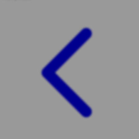
Squishmallows
Starbooks
Stick-O
Stokke
Sudocrem
Sumimo
Sunnylife
Sun-Staches
Swimava
T
Tommee Tippee
Trunki
Tutti Bambini