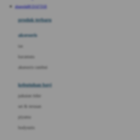
Awan
abangda88 DAFTAR
Azetabio
produk terbaru
B
aksesoris
Baabaasheepz
tas
Babiators
kacamata
Baby Dove
aksesoris rambut
Baby Jogger
Baby Rovega
kebutuhan bayi
Babybee
pakaian tidur
Banana Boat
set & terusan
Banz
piyama
Barbie
bodysuits
Beaba