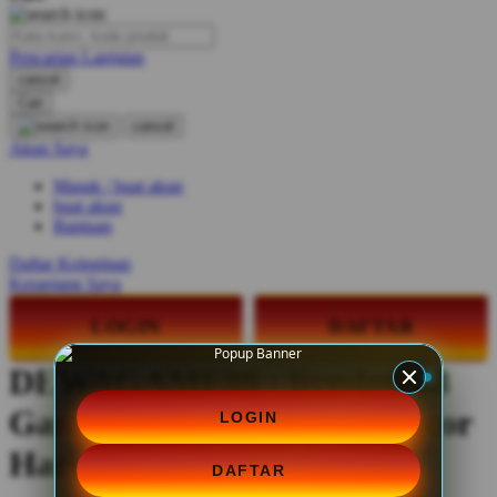
O
Pencarian Lanjutan
Oh Ma Grain
cancel
Okiedog
Cari
cancel
P
Akun Saya
Masuk / buat akun
Peachy
buat akun
Phil & Ted's
Bantuan
Philips Avent
Daftar Keinginan
Keranjang Saya
Pigeon
LOGIN
DAFTAR
Playgro
DEWAGAME88 : liveslot168
Poled Global
Gampang Menang Pola Gacor
Ponycycle
LOGIN
Puma
Hari Ini
DAFTAR
Pureats