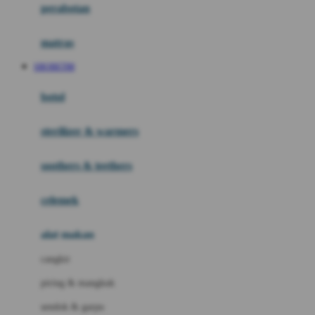
perabotan
Happy Tummy
Hauck
matras
Havaianas
SBOBET88
Hegen
botol
Hot Wheels
sterilizer & warmers
Hybrid
soothers & teethers
I
Inlacta DHA
celemek
Interlac
alat makan
Ivenet
cangkir
J
piring & mangkuk
Jack N Jill
sendok & garpu