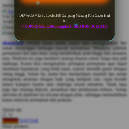
Serendah
Rp 10.000
Q
Earn
1.000.000
-
100.000.000
Bonus
DEWAGAME88 : liveslot168 Gampang Menang Pola Gacor Hari
Use Installment Options from
.
Laarn more
QV Baby
Available for :
Ini
© COPYRIGHT 2026 abangda88 - SEO DON QUIXOTE.
home delivery
store pickup
R
abangda88
Setelah kamu daftar, kamu bisa menggunakan tips
Real Shades
untuk menavigasi berbagai macam permainan. Misalnya, pilihlah
permainan slot atau meja yang memberikan poin tinggi dan semakin
Red Castle
seru. Platform ini juga memberi strategi khusus untuk bingo dan judi
olahraga. Kamu bisa menganalisis peringkat permainan agar dapat
Ribbon Madness
membuat keputusan yang lebih tepat, seperti memilih game dengan
rating tinggi. Selain itu, kamu bisa mempelajari sepuluh tips untuk
S
mengelola akunmu dengan baik yang meliputi cara cepat beralih
antara kategori kasino atau olahraga sesuai minatmu. Tidak lupa
Sebamed
juga tips tentang deposit, penarikan dan pembaruan terbaru. Setiap
aktivitas di platform ini tercatat dengan jelas, sehingga memudahkan
Silver Cross
kamu melacak permainan dan poinmu.
Simply Idea
choose qty
Skip Hop
DAFTAR
LOGIN
Spectra
Share product: