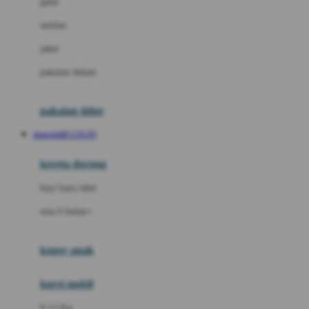
gaun
Dae Organics
setelan
Docare
jaket
Doona
pakaian dalam
Down To Earth
Drew
pakaian tidur
Dr. Brown's
abangda88 LOGIN
E
kereta dorong
ELC
bayi baru lahir
Ergobaby
usia 6 bulan+
Expert Care
koper anak
Ezyroller
kursi mobil
F
0-13 Kg