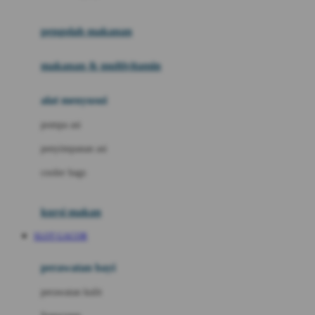
Joie
pengolah makanan
Joolz
Jujube
makanan & multivitamin
K
alat menyusui
Kiddycuts
pompa asi
Kumon
penyimpanan asi
L
cooler bags
Leapfrog
kursi makan
Leclerc
SLOT GACOR
Lee Vierra
Lillebaby
perawatan bayi
Little Bird Told Me
perawatan kulit
Little Miss Janis