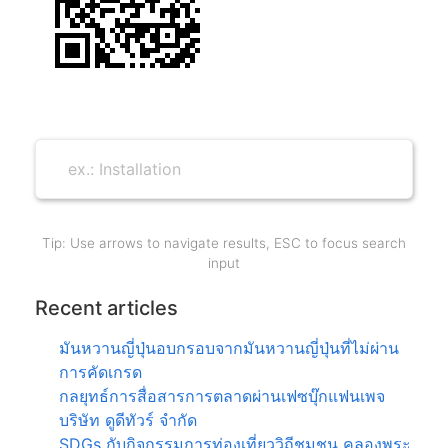
Tip: Use arrows to navigate results, ESC to focus search
input
Recent articles
มันหวานญี่ปุ่นอบกรอบจากมันหวานญี่ปุ่นที่ไม่ผ่าน
การคัดเกรด
กลยุทธ์การสื่อสารการตลาดผ่านเฟซบุ๊กแฟนเพจ
บริษัท ดูดีทัวร์ จำกัด
SDGs กับกิจกรรมการท่องเที่ยววิถีชุมชน คลองพระ