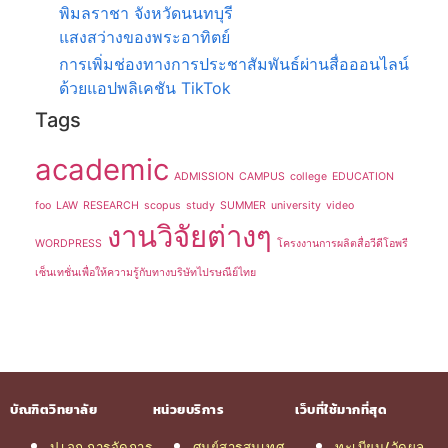
พิมลราชา จังหวัดนนทบุรี
แสงสว่างของพระอาทิตย์
การเพิ่มช่องทางการประชาสัมพันธ์ผ่านสื่อออนไลน์
ด้วยแอปพลิเคชัน TikTok
Tags
academic
ADMISSION
CAMPUS
college
EDUCATION
foo
LAW
RESEARCH
scopus
study
SUMMER
university
video
งานวิจัยต่างๆ
WORDPRESS
โครงงานการผลิตสื่อวีดีโอพรี
เซ็นเทชั่นเพื่อให้ความรู้กับทางบริษัทไปรษณีย์ไทย
บัณฑิตวิทยาลัย
หน่วยบริการ
เว็บที่ใช้มากที่สุด
ป.เอก การจัดการ
ศูนย์สารสนเทศ
ทะเบียน/วัดผล