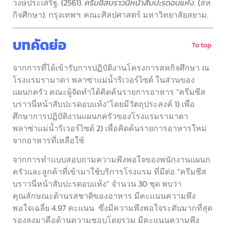
วงษ์ประเสริฐ
. (2561).
ครีมชีสบราวนี่หน้าสับปะรดอบแห้ง
. (สห
กิจศึกษา). กรุงเทพฯ: คณะศิลปศาสตร์ มหาวิทยาลัยสยาม.
บทคัดย่อ
To top
จากการที่ได้เข้ารับการปฏิบัติงานโครงการสหกิจศึกษา ณ
โรงแรมรามาดา พลาซ่าแม่น้ำริเวอร์ไซด์ ในส่วนของ
แผนกครัว คณะผู้จัดทำได้คิดค้นรายการอาหาร “ครีมชีส
บราวนี่หน้าสับปะรดอบแห้ง”โดยมีวัตถุประสงค์ 1) เพื่อ
ศึกษาการปฏิบัติงานแผนกครัวของโรงแรมรามาดา
พลาซ่าแม่น้ำริเวอร์ไซด์ 2) เพื่อคิดค้นรายการอาหารใหม่
จากอาหารที่เหลือใช้
จากการทำแบบสอบถามความพึงพอใจของพนักงานแผนก
ครัวและลูกค้าที่เข้ามาใช้บริการโรงแรม ที่มีต่อ “ครีมชีส
บราวนี่หน้าสับปะรดอบแห้ง” จำนวน 30 ชุด พบว่า
คุณลักษณะด้านรสชาติของอาหาร มีคะแนนความพึง
พอใจเฉลี่ย 4.97 คะแนน ซึ่งมีความพึงพอใจระดับมากที่สุด
รองลงมาคือด้านความชอบโดยรวม มีคะแนนความพึง