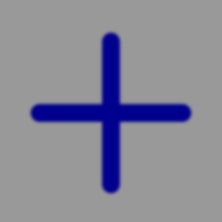
X
Xootz
Y
Yamatoya
Z
Zaxy
Zoggs
0-9
4Moms
59S