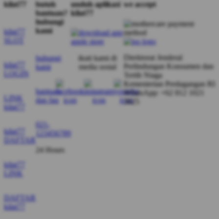
SLOT
Direktorat Jenderal
hubungi
ikuti kami di
kilat77
Perlindungan Konsumen dan
kami
media sosial
LOGIN
Tertib Niaga
Kementerian Perdagangan RI
bantuan
WhatsApp: +62 812 1021
LINK
dan faq
3625
kilat77
021-
kilat77
123456789
DAFTAR
24 Hours
kilat77
LINK
DAFTAR
kilat77
kilat77
TOGEL