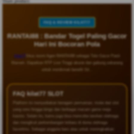
Share product:
FAQ & REVIEW KILAT77
RANTAI88 : Bandar Togel Paling Gacor
Hari Ini Bocoran Pola
kilat77
Situs resmi Agen RANTAI88 sebagai Toto Gacor Pasti
Maxwin. Dapatkan RTP Live Tinggi akurat dan gabung sekarang
untuk menikmati benefit Sit...
FAQ kilat77 SLOT
Platform ini menyediakan beragam permainan, mulai dari slot
yang seru hingga bingo dan berbagai macam game meja
kasino. Selain itu, kamu juga bisa mencoba taruhan olahraga
dan mengikuti perkembangan terbaru di dunia olahraga
favoritmu. Sebagai anggota baru atau untuk meningkatkan