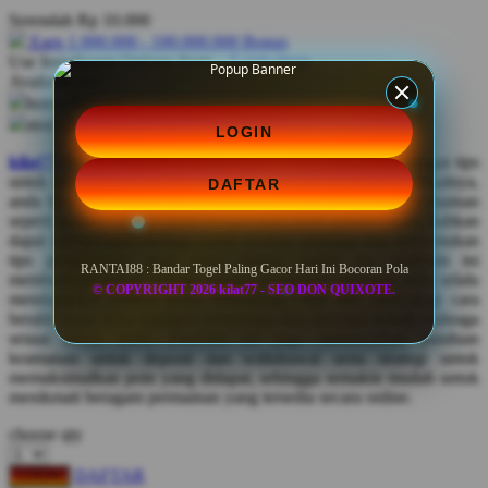
Serendah
Rp 10.000
Q
Earn
1.000.000
-
100.000.000
Bonus
Use Installment Options from
.
Laarn more
QV Baby
Available for :
home delivery
store pickup
R
LOGIN
kilat77
Setelah anda daftar, platform ini menyediakan berbagai tips
Real Shades
untuk memaksimalkan pengalaman bermain game online. Misalnya,
DAFTAR
anda bisa menggunakan tips untuk menavigasi kategori permainan
Red Castle
seperti kasino, digital slots, bingo, atau table games. Anda bahkan
dapat mempelajari strategi untuk taruhan olahraga dan menemukan
Ribbon Madness
tips pengelolaan akun yang efektif. Selain itu, platform ini
RANTAI88 : Bandar Togel Paling Gacor Hari Ini Bocoran Pola
memberikan update terbaru tentang permainan sehingga anda selalu
S
© COPYRIGHT 2026 kilat77 - SEO DON QUIXOTE.
mendapatkan pilihan game terlengkap. Tips lain mencakup cara
beralih cepat antar kategori permainan dan aktivitas terkait olahraga
Sebamed
sesuai minat anda. Platform ini juga menawarkan panduan
keamanan untuk deposit dan withdrawal serta strategi untuk
Silver Cross
memaksimalkan poin yang didapat, sehingga semakin mudah untuk
menikmati beragam permainan yang tersedia secara online.
Simply Idea
choose qty
Skip Hop
DAFTAR
Spectra
LOGIN