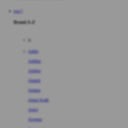
kilat77
Brand A-Z
A
Addo
Adidas
Airfree
Alamii
Amara
Aqua Scale
Asics
Aveeno