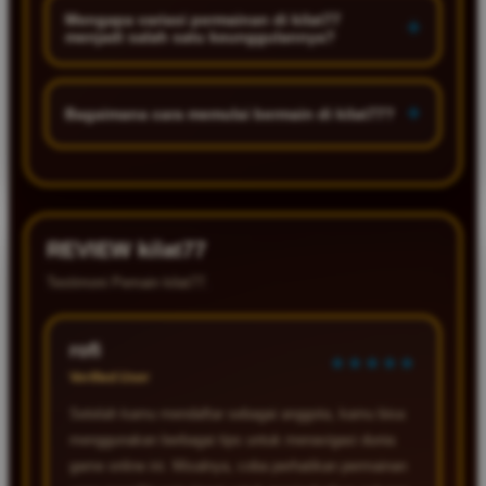
memanfaatkan tips untuk menjelajahi berbagai
Mengapa variasi permainan di kilat77
memanfaatkan promosi khusus. Sebagai contoh, kamu
+
menjadi salah satu keunggulannya?
permainan. Misalnya, pengguna dapat memilih
dapat mencari jenis permainan tertentu, seperti "slot"
permainan kasino atau sports-related gaming yang
atau "sports", atau memilih kategori spesifik untuk
Setelah mendaftar sebagai anggota, Anda bisa
sesuai dengan selera mereka. Selain itu, platform ini
menemukan permainan sesuai minatmu. Dalam
menggunakan berbagai tips untuk menavigasi dunia
+
juga menyediakan strategi untuk penggunaan efektif
Bagaimana cara memulai bermain di kilat77?
platform ini, fitur akun memungkinkan kamu untuk
permainan seperti kasino online, bingo, atau taruhan
bingo dan taruhan olahraga, seperti menganalisis
mengelola aktivitas, melihat poin yang sudah
olahraga. Misalnya, Anda bisa memilih permainan slot
Setelah mendaftar sebagai anggota, Anda dapat
peringkat permainan untuk membuat keputusan yang
terkumpul, melakukan deposit dan penarikan dana
yang menawarkan poin tinggi agar pengalaman bermain
memanfaatkan tips dan strategi untuk menavigasi
lebih hati-hati. Pengguna dapat dengan mudah
dengan aman dan cepat. Selain itu, kamu juga bisa
semakin seru. Platform ini juga menyediakan strategi
berbagai permainan yang tersedia, misalnya memilih
mengakses sepuluh tips untuk mengatur akun mereka,
mendapatkan tips dan strategi terbaru tentang cara
untuk penggunaan efektif dari berbagai kategori
permainan slot yang memiliki poin tinggi atau
misalnya, beralih cepat antara kategori permainan atau
REVIEW kilat77
bermain, pengelolaan akun, dan akses ke aplikasi
permainan, seperti menganalisis peringkat permainan
menganalisis peringkat pertandingan olahraga untuk
memantau aktivitas mereka. Dengan tips ini, pengguna
mobile atau platform desktop. Platform ini dirancang
untuk membuat keputusan penjuangan lebih bijak
Testimoni Pemain kilat77.
membuat keputusan taruhan yang lebih bijak. Platform
dapat memaksimalkan pengalaman bermain dan
untuk memberikan pengalaman permainan yang mudah,
dalam taruhansport atau mencari tahu tips dan strategi
ini juga menyediakan panduan tentang cara mengelola
menjelajahi fitur platform secara efisien, baik di versi
menyenangkan, dan interaktif bagi semua anggota.
bermain bingo. Selain itu, platform ini memudahkan
akun Anda dengan cepat dan mudah, seperti beralih
mobile maupun desktop.
dina
pengelolaan akun Anda dengan sepuluh cara praktis,
antara kategori seperti casino dan sports serta melacak
★★★★★
misalnya beralih cepat antara permainan kasino dan
Verified User
aktivitas permainan Anda. Selain itu, Anda dapat
aktivitas olahraga. Pengguna juga dapat melacak poin,
memanfaatkan tips untuk deposit dan penarikan yang
Setelah register sebagai anggota, kamu akan
mengelola deposit dan penarikan, serta memeriksa
lebih cepat, agar pengalaman bermain Anda semakin
mendapat panduan praktis berupa tips navigasi untuk
pembaruan permainan terbaru melalui fitur-fitur yang
menyenangkan. Platform ini terus diupdate dengan
beralih antar kategori permainan dengan lancar.
tersedia di dalam aplikasi.
permainan terbaru dan fitur-fitur baru, dan memberikan