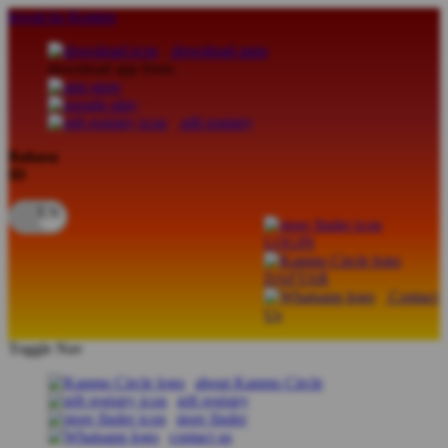
lewati ke Konten
download apps
download app from:
gift registry
Bahasa
ID
LOGIN
DAFTAR
Contact
Us
Toggle Nav
about Kanmo Circle
gift registry
store finder
contact us