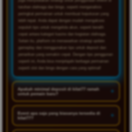
juga menyediakan strategi untuk penggunaan efektif di
taruhan olahraga dan bingo, seperti menganalisis
peringkat permainan untuk membuat keputusan yang
lebih tepat. Anda dapat dengan mudah mengakses
sepuluh tips untuk mengelola akun, seperti beralih
cepat antara kategori kasino dan kegiatan olahraga.
Selain itu, platform ini menawarkan strategi update
gameplay dan menggunakan tips untuk deposit dan
penarikan yang semakin cepat. Dengan tips penggunan
seperti ini, Anda bisa menjelajahi berbagai permainan
seperti slot dan bingo dengan cara yang optimal!
Apakah minimal deposit di kilat77 ramah
+
untuk pemain baru?
Platform ini menyediakan akses ke berbagai macam
permainan digital, seperti slot online, bingo, game meja,
Event apa saja yang biasanya tersedia di
+
kilat77?
dan taruhan sports. Setelah mendaftar atau register
sebagai anggota, kamu bisa mulai menjelajahi pilihan
Setelah mendaftar sebagai member, pengguna dapat
permainan ini, secara gratis atau dengan