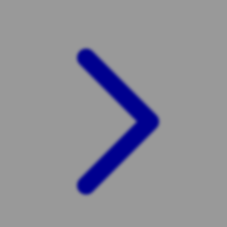
Twistshake
TY Toys
U
V
Veja
Vitaflow
Vtech
W
Waterland
Wellness