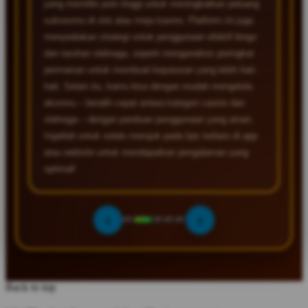
Nikmati berbagai pilihan hiburan mulai dari slot, bingo,
dukungan kepada para pemainnya.
roulette, taruhan olahraga, kasino live, hingga
permainan meja menarik lainnya. Manajemen akun dan
transaksi deposit serta penarikan cepat bisa diatur
kapan saja dengan mudah. Selalu cek update
permainan terbaru agar tidak ketinggalan keseruan.
Raih peluang poin tinggi di setiap sesi bermain
favoritmu.
‹
›
Back to top
kilat77
butuh
unduh aplikasi
we accept
bantuan?
kilat77
hubungi
kami
kilat77