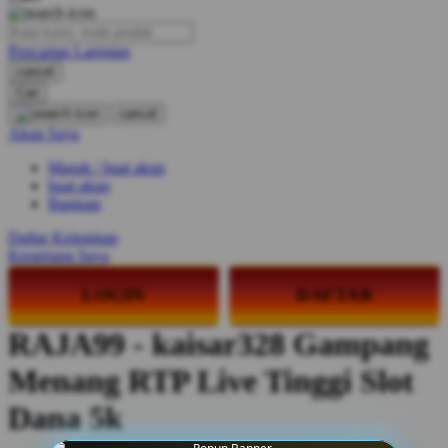
O
Pencarian Lanjutan
Oh Ma Grain
cancel
Okiedog
Cari
cancel
P
Akun Saya
Masuk / buat akun
Peachy
buat akun
Phil & Ted's
Bantuan
Philips Avent
Daftar Keinginan
Keranjang Saya
Pigeon
LOGIN
DAFTAR
Playgro
RAJA99 - kaisar328 Gampang
Poled Global
Menang RTP Live Tinggi Slot
Ponycycle
Puma
Dana 5k
Pureats