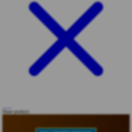
Share product: