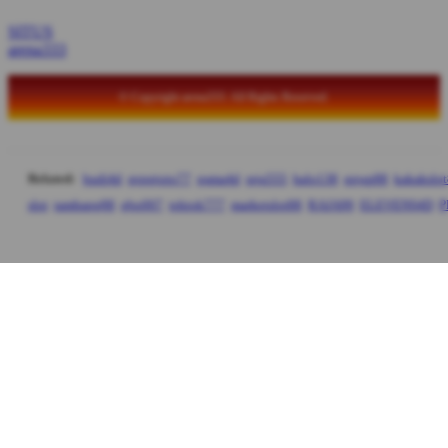
Related:
budi4d
gengtoto77
gama4d
raja555
halo138
ggwp88
kakakslo
slot
tambang88
gbo007
tektok777
marketslot88
RAJA99
ELEVENS4D
P