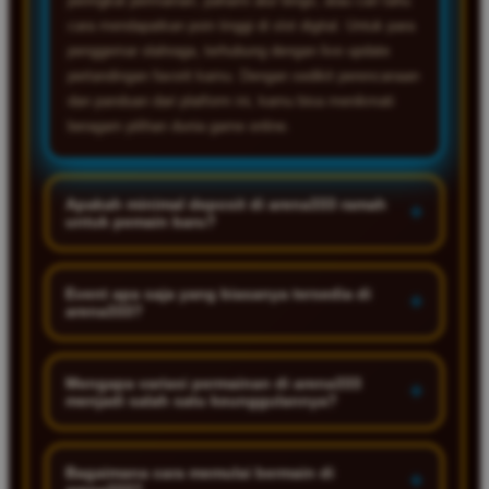
peringkat permainan, pahami alur bingo, atau cari tahu
cara mendapatkan poin tinggi di slot digital. Untuk para
penggemar olahraga, terhubung dengan live update
pertandingan favorit kamu. Dengan sedikit perencanaan
dan panduan dari platform ini, kamu bisa menikmati
beragam pilihan dunia game online.
Apakah minimal deposit di arena333 ramah
+
untuk pemain baru?
Setelah mendaftar, kamu bisa menggunakan tips untuk
menavigasi berbagai macam permainan seperti slot dan
Event apa saja yang biasanya tersedia di
+
arena333?
table games, misalnya dengan memilih game yang
memiliki nilai poin tinggi. Platform ini menyediakan
Setelah daftar akun gratis sebagai anggota baru, Anda
strategi untuk penggunaan efektif bingo dan taruhan
dapat mencoba berbagai fitur platform. Misalnya,
Mengapa variasi permainan di arena333
olahraga, seperti menganalisis ranking permainan untuk
+
menjadi salah satu keunggulannya?
menjelajahi pilihan kasino online yang menyediakan
membuat keputusan yang lebih tepat. Selain itu,
beragam pertaruhan meja seperti poker atau blackjack.
pengguna dapat dengan mudah mengakses tips untuk
Setelah daftar akun, kamu bisa gunakan tips untuk
Tersedia pula berbagai jenis permainan slot digital, dari
mengelola akun seperti beralih cepat antara kategori
menavigasi berbagai macam permainan, misalnya
Bagaimana cara memulai bermain di
tema klasik sampai modern. Selain itu, terdapat
+
kasino dan aktivitas olahraga, dengan panduan