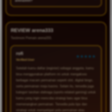
arena333?
seperti slot dan game meja. kamu dapat coba pilih
kategori bingo dengan aturan mudah dipahami dan
penggunaan yang aman. Kamu juga bisa mempelajari
permainan dengan poin tinggi agar semakin
strategi untuk meningkatkan peluang menang. For
Setelah anda mendaftar sebagai member, Anda dapat
strategi untuk akses mobile dan desktop seperti
memperbesar peluang kamu. Platform ini juga
example, you can study the top ranking games to make
memakai tips untuk menavigasi berbagai pilihan
menggunakan alat akun untuk melacak permainan dan
menyediakan strategi untuk penggunaan efektif bingo
informed choices about your bets. Platform ini juga
permainan. Misalnya, Anda bisa memilih game mesin
poin. Platform ini secara keseluruhan memberikan tips
dan taruhan olahraga, seperti menganalisis peringkat
menyediakan bagian sports-related gaming untuk
slot (slots) yang menawarkan poin tinggi atau
dan strategi agar kamu dapat menikmati pengalaman
permainan untuk membuat keputusan lebih tepat.
REVIEW arena333
mencoba taruhan pada berbagai pertandingan olahraga
mempelajari cara berstrategi dalam game meja untuk
bermain slot dan olahraga dengan lebih mudah dan
Selain itu, pengguna dapat mengakses informasi
favorit Indonesia. Untuk memaksimalkan pengalaman
Testimoni Pemain arena333.
meningkatkan peluang. Platform ini juga memberikan
menyenangkan.
mengenai cara mudah mengelola akun, seperti beralih
pengguna, platform ini menawarkan tips strategis
panduan untuk penggunaan efektif bingo dan taruhan
cepat antara kategori kasino atau aktivitas olahraga,
seperti menemukan permainan dengan poin tinggi atau
olahraga, seperti menganalisis peringkat permainan
dan panduan yang aman untuk setiap kegiatan. Dengan
dina
mempelajari cara mengelola akun secara efektif. Anda
agar keputusan lebih tepat. Selain itu, pengguna dapat
★★★★★
tips usage, kamu bisa dengan gampang menjelajahi
Verified User
dapat belajar mengenai cara cepat beralih antara
belajar tentang sepuluh tips mengelola akun mereka
berbagai macam permainan seperti slot, bingo, dan
kategori casino dan taruhan olahraga dalam panduan
dengan lancar, misalnya, beralih cepat antara kategori
Setelah register sebagai anggota, kamu bisa langsung
sports betting!
penggunaan yang aman dan mudah dimengerti.
kasino dan taruhan olahraga. Anda juga bisa
menikmati berbagai pilihan permainan mulai dari slot,
mendapatkan tips untuk membuat deposit dan
bingo, roulette, taruhan olahraga, kasino live, hingga
penarikan lebih cepat dan memprioritaskan keamanan
permainan meja. Platform ini menyediakan tips
dalam penggunaan platform ini. Dengan mengikuti
navigasi praktis dan manajemen akun yang simpel
strategi yang diberikan, pengalaman bermain game
agar kamu mudah beralih antar kategori dengan
online Anda akan semakin menyenangkan dan efektif.
nyaman. Proses deposit dan penarikan cepat juga
tersedia untuk mempermudah transaksi harianmu.