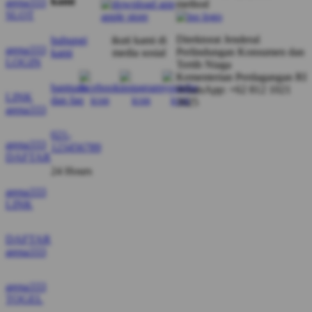
bantuan
WhatsApp: +62 812 1021
LINK
dan faq
3625
arena333
021-
arena333
123456789
DAFTAR
24 Hours
arena333
LINK
DAFTAR
arena333
arena333
TOGEL
SITUS
arena333
© Copyright arena333. All Rights Reserved.