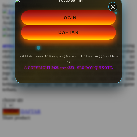
Serendah
Rp 10.000
Q
Earn
1.000.000
-
100.000.000
Bonus
Use Installment Options from
.
Laarn more
LOGIN
QV Baby
Available for :
home delivery
DAFTAR
store pickup
R
arena333
Setelah register sebagai anggota, kamu bisa langsung
Real Shades
menjelajahi berbagai permainan seperti slot, bingo, roulette, taruhan
olahraga, kasino live, dan permainan meja. Platform ini
RAJA99 - kaisar328 Gampang Menang RTP Live Tinggi Slot Dana
Red Castle
menyediakan tips navigasi praktis agar kamu mudah beralih antar
5k
kategori dan mengatur manajemen akun dengan lancar. Nikmati
Ribbon Madness
© COPYRIGHT 2026 arena333 - SEO DON QUIXOTE.
juga kemudahan deposit dan penarikan cepat untuk transaksi yang
tak merepotkan. Selalu cek update terbaru agar kamu tidak
S
ketinggalan pengalaman seru dan poin tinggi dari game-game
terbaru.
Sebamed
choose qty
Silver Cross
DAFTAR
LOGIN
Simply Idea
Share product:
Skip Hop
Spectra