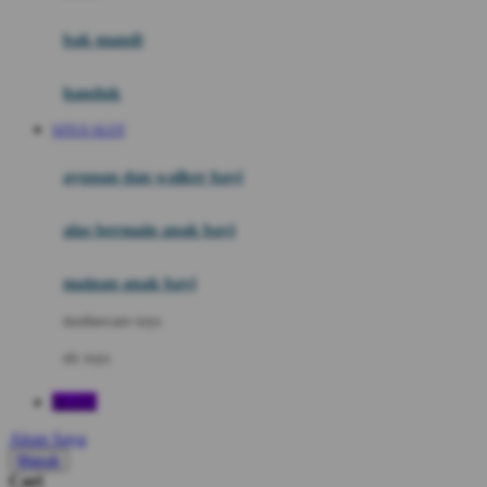
Mini Monkey
Moby
bak mandi
Momami
handuk
Mothercare
SITUS SLOT
Mustela
ayunan dan walker bayi
My Buddy Tag
My K
alas bermain anak bayi
N
mainan anak bayi
Naif
mothercare toys
Nike
elc toys
Nordic Natural
SLOT
Nuby
Akun Saya
Nuna
Masuk
Cari