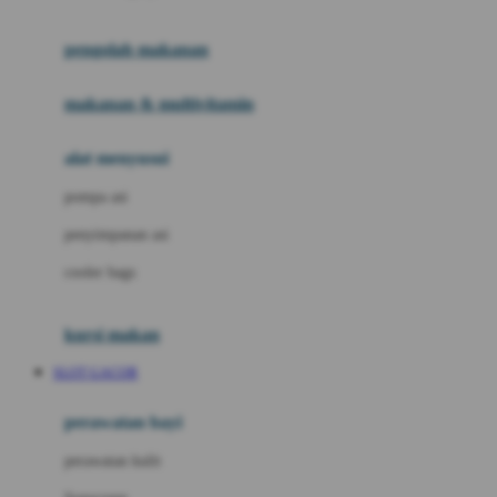
Joie
pengolah makanan
Joolz
Jujube
makanan & multivitamin
K
alat menyusui
Kiddycuts
pompa asi
Kumon
penyimpanan asi
L
cooler bags
Leapfrog
kursi makan
Leclerc
SLOT GACOR
Lee Vierra
Lillebaby
perawatan bayi
Little Bird Told Me
perawatan kulit
Little Miss Janis