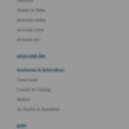
Sunscreen
London Taxi
Shampo & Sabun
Love To Dream
perawatan rambut
perawatan mulut
M
perawatan diri
Magformers
Mama's Choice
perawatan ibu
Mamas&Papas
kesehatan & kebersihan
Mamaway
Tissue basah
Maxi Cosi
Laundry & Cleaning
Megabloks
Medical
Micro
Air Purifier & Humidifier
MiDeer
Mimi & Lula
potty