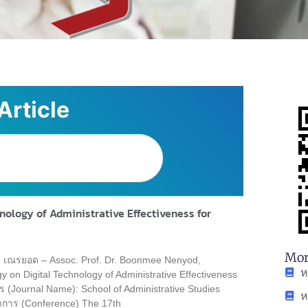
Article
nology of Administrative Effectiveness for
Mor
มี เณรยอด – Assoc. Prof. Dr. Boonmee Nenyod,
ห
gy on Digital Technology of Administrative Effectiveness
ร (Journal Name): School of Administrative Studies
ห
ชาการ (Conference) The 17th