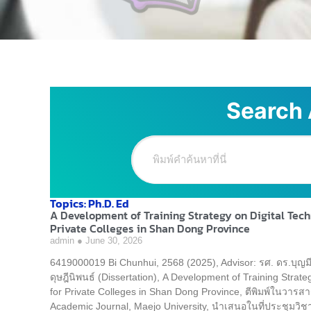
Search 
Topics: Ph.D. Ed
A Development of Training Strategy on Digital Tech
Private Colleges in Shan Dong Province
admin
June 30, 2026
6419000019 Bi Chunhui, 2568 (2025), Advisor: รศ. ดร.บุญ
ดุษฎีนิพนธ์ (Dissertation), A Development of Training Strate
for Private Colleges in Shan Dong Province, ตีพิมพ์ในวารสา
Academic Journal, Maejo University, นำเสนอในที่ประชุมวิ