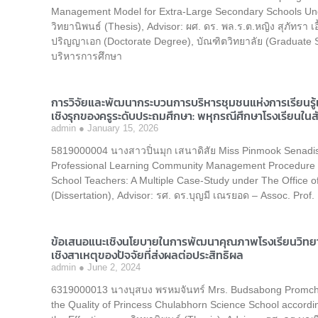
Management Model for Extra-Large Secondary Schools Unde
วิทยานิพนธ์ (Thesis), Advisor: ผศ. ดร. พล.ร.ต.หญิง สุภัทรา เ
ปริญญาเอก (Doctorate Degree), บัณฑิตวิทยาลัย (Graduate
บริหารการศึกษา
การวิจัยและพัฒนากระบวนการบริหารชุมชนแห่งการเรียนรู้เช
เชิงรุกของครูระดับประถมศึกษา: พหุกรณีศึกษาโรงเรียนใ
admin
January 15, 2026
5819000004 นางสาวปิ่นมุก เสนาดิสัย Miss Pinmook Senadi
Professional Learning Community Management Procedure t
School Teachers: A Multiple Case-Study under The Office o
(Dissertation), Advisor: รศ. ดร.บุญมี เณรยอด – Assoc. Pro
ข้อเสนอแนะเชิงนโยบายในการพัฒนาคุณภาพโรงเรียนวิทย
เชิงสาเหตุของปัจจัยที่ส่งผลต่อประสิทธิผล
admin
June 2, 2024
6319000013 นางบุสบง พรหมจันทร์ Mrs. Budsabong Promchan
the Quality of Princess Chulabhorn Science School accordin