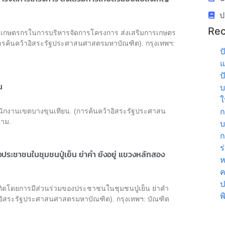
ป
Rec
วมของเกษตรกรในการบริหารจัดการโครงการ ส่งเสริมการเกษตร
ารค้นคว้าอิสระรัฐประศาสนศาสตรมหาบัณฑิต). กรุงเทพฯ:
ป
แ
ป
น
บ
ใ
ก
นักงานเขตบางขุนเทียน. (การค้นคว้าอิสระรัฐประศาสน
ยาม.
บ
ก
ร
ระชาชนในชุมชนปู่เย็น ย่าคำ ยังอยู่ แขวงหลักสอง
ห
ค
ป
ติดโดยการมีส่วนร่วมของประชาชนในชุมชนปู่เย็น ย่าคำ
พ
าอิสระรัฐประศาสนศาสตรมหาบัณฑิต). กรุงเทพฯ: บัณฑิต