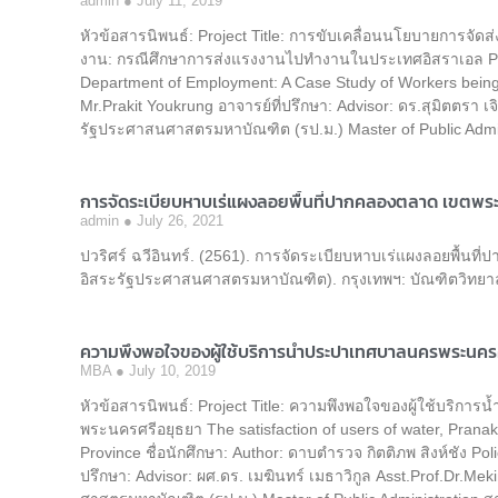
admin
July 11, 2019
หัวข้อสารนิพนธ์: Project Title: การขับเคลื่อนนโยบายการ
งาน: กรณีศึกษาการส่งแรงงานไปทำงานในประเทศอิสราเอล Pol
Department of Employment: A Case Study of Workers being Se
Mr.Prakit Youkrung อาจารย์ที่ปรึกษา: Advisor: ดร.สุมิตตรา 
รัฐประศาสนศาสตรมหาบัณฑิต (รป.ม.) Master of Public Admi
การจัดระเบียบหาบเร่แผงลอยพื้นที่ปากคลองตลาด เขตพ
admin
July 26, 2021
ปวริศร์ ฉวีอินทร์. (2561). การจัดระเบียบหาบเร่แผงลอยพื้น
อิสระรัฐประศาสนศาสตรมหาบัณฑิต). กรุงเทพฯ: บัณฑิตวิทยาล
ความพึงพอใจของผู้ใช้บริการน้ำประปาเทศบาลนครพระนครศ
MBA
July 10, 2019
หัวข้อสารนิพนธ์: Project Title: ความพึงพอใจของผู้ใช้บริก
พระนครศรีอยุธยา The satisfaction of users of water, Pranak
Province ชื่อนักศึกษา: Author: ดาบตำรวจ กิตติภพ สิงห์ชัง Pol
ปรึกษา: Advisor: ผศ.ดร. เมฆินทร์ เมธาวิกูล Asst.Prof.Dr.M