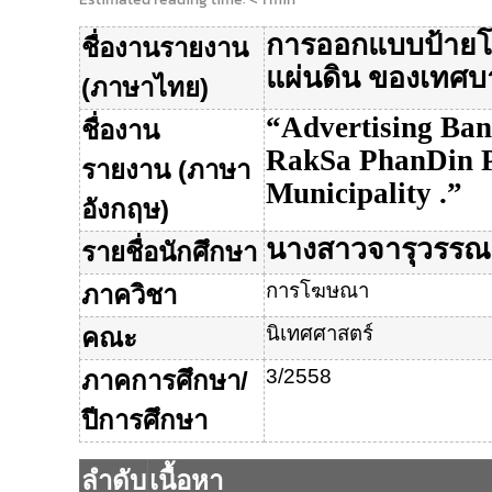
การออกแบบป้ายโฆ
ชื่องานรายงาน
แผ่นดิน
ของเทศบา
(
ภาษาไทย
)
“
Advertising Ba
ชื่องาน
RakSa PhanDin P
รายงาน
(
ภาษา
Municipality .”
อังกฤษ
)
นางสาวจารุวรรณ
รายชื่อนักศึกษา
การโฆษณา
ภาควิชา
นิเทศศาสตร์
คณะ
3/2558
ภาคการศึกษา
/
ปีการศึกษา
ลำดับ
เนื้อหา