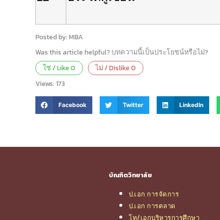
Posted by: MBA
Was this article helpful? บทความนี้เป็นประโยชน์หรือไม่?
ใช่ / Like
0
ไม่ / Dislike
0
Views:
173
Facebook
Twitter
LinkedIn
บัณฑิตวิทยาลัย
ป.เอก การจัดการ
ป.เอก การตลาด
โท/เอกบริหารการศึกษา