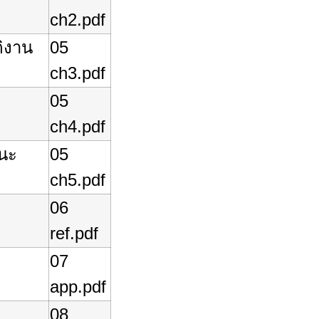
ch2.pdf
ติงาน
05
ch3.pdf
05
ch4.pdf
นะ
05
ch5.pdf
06
ref.pdf
07
app.pdf
08