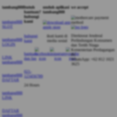
Back to top
tambang888
butuh
unduh aplikasi
we accept
bantuan?
tambang888
hubungi
kami
tambang888
SLOT
Direktorat Jenderal
hubungi
ikuti kami di
tambang888
Perlindungan Konsumen
kami
media sosial
LOGIN
dan Tertib Niaga
Kementerian Perdagangan
bantuan
RI
LINK
dan faq
WhatsApp: +62 812 1021
tambang888
3625
021-
tambang888
123456789
DAFTAR
24 Hours
tambang888
LINK