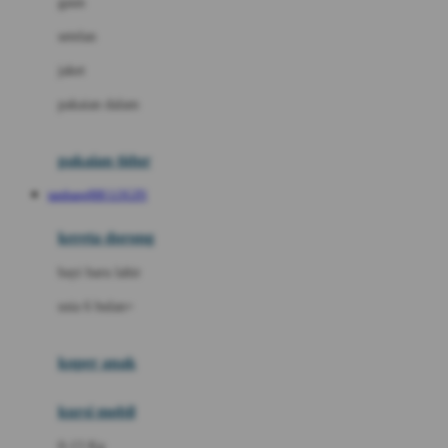
gaun
Dae Organics
setelan
Docare
jaket
Doona
pakaian dalam
Down To Earth
Drew
pakaian tidur
Dr. Brown's
tambang888 LOGIN
E
kereta dorong
ELC
bayi baru lahir
Ergobaby
usia 6 bulan+
Expert Care
koper anak
Ezyroller
kursi mobil
F
0-13 Kg