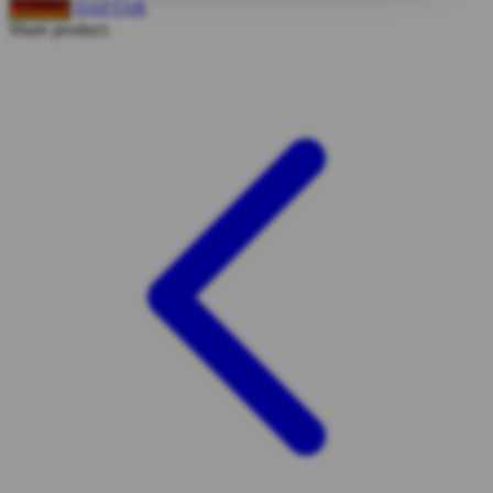
DAFTAR
LOGIN
Squishmallows
Share product:
Starbooks
Stick-O
Stokke
Sudocrem
Sumimo
Sunnylife
Sun-Staches
Swimava
T
Tommee Tippee
Trunki
Tutti Bambini