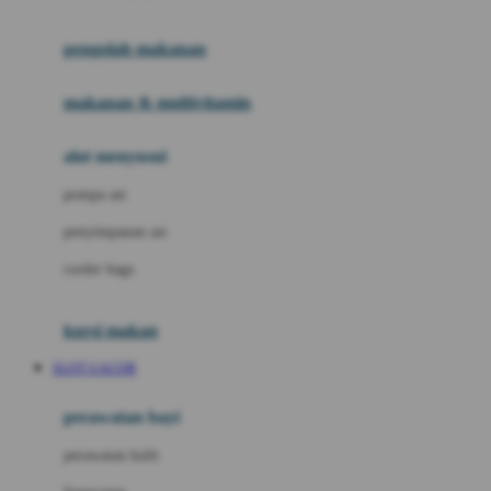
Joie
pengolah makanan
Joolz
Jujube
makanan & multivitamin
K
alat menyusui
Kiddycuts
pompa asi
Kumon
penyimpanan asi
L
cooler bags
Leapfrog
kursi makan
Leclerc
SLOT GACOR
Lee Vierra
Lillebaby
perawatan bayi
Little Bird Told Me
perawatan kulit
Little Miss Janis