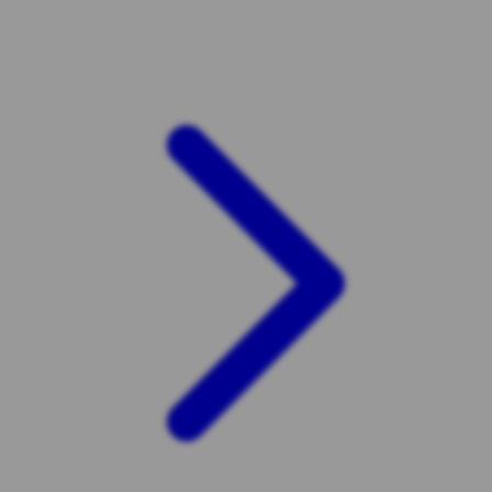
Twistshake
TY Toys
U
V
Veja
Vitaflow
Vtech
W
Waterland
Wellness