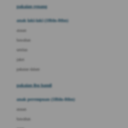
Buggygear
pakaian renang
Bumkins
anak laki-laki (18bln-8thn)
C
atasan
Cetaphil
bawahan
Chicco
setelan
Childlife
jaket
Clevamama
pakaian dalam
Cocolatte
Cottonseeds
pakaian ibu hamil
Cozy N Safe
anak perempuan (18bln-8thn)
Crane
atasan
Cybex
bawahan
D