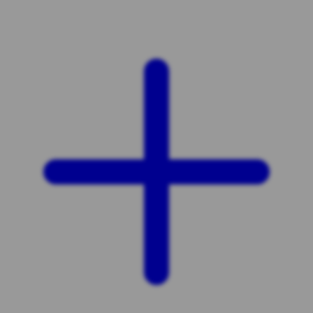
X
Xootz
Y
Yamatoya
Z
Zaxy
Zoggs
0-9
4Moms
59S