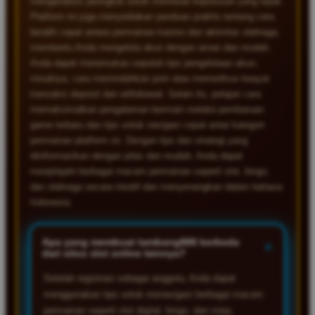
menganalisis peringkat untuk membuat keputusan yang tepat.
Platform ini juga menyediakan panduan praktis tentang cara
beralih cepat antara permainan kasino dan aktivitas olahraga,
membantu Anda mengelola akun dengan aman dan mudah.
Anda dapat menemukan sepuluh tips pengelolaan akun,
misalnya, cara memindahkan poin atau memeriksa riwayat
transaksi deposit dan withdrawal. Selain itu, pelajari cara
memaksimalkan pengalaman bermain melalui pembaruan
game terbaru dan tips untuk navigasi cepat antar kategori
permainan platform ini. Dengan tips dan strategi yang
diinformasikan dengan jelas dan mudah, Anda dapat
menjelajahi berbagai macam permainan seperti slot, bingo,
dan olahraga secara intuitif dan menyenangkan dalam bahasa
Indonesia.
Apa yang membuat tambang888 berbeda
+
dari situs slot online lainnya?
Setelah registrasi sebagai anggota, Anda dapat
menggunakan tips untuk menavigasi berbagai macam
permainan seperti slot digital, bingo, dan meja,