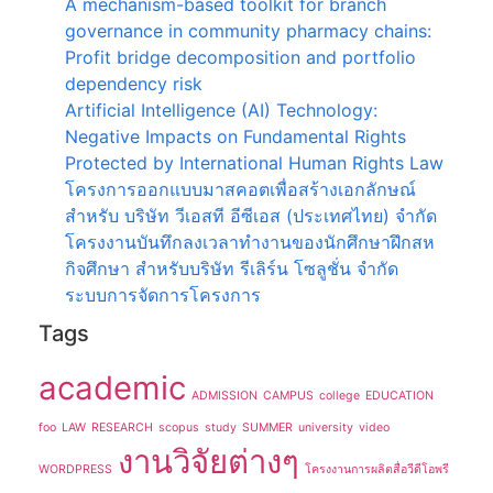
A mechanism-based toolkit for branch
governance in community pharmacy chains:
Profit bridge decomposition and portfolio
dependency risk
Artificial Intelligence (AI) Technology:
Negative Impacts on Fundamental Rights
Protected by International Human Rights Law
โครงการออกแบบมาสคอตเพื่อสร้างเอกลักษณ์
สำหรับ บริษัท วีเอสที อีซีเอส (ประเทศไทย) จำกัด
โครงงานบันทึกลงเวลาทำงานของนักศึกษาฝึกสห
กิจศึกษา สำหรับบริษัท รีเลิร์น โซลูชั่น จำกัด
ระบบการจัดการโครงการ
Tags
academic
ADMISSION
CAMPUS
college
EDUCATION
foo
LAW
RESEARCH
scopus
study
SUMMER
university
video
งานวิจัยต่างๆ
WORDPRESS
โครงงานการผลิตสื่อวีดีโอพรี