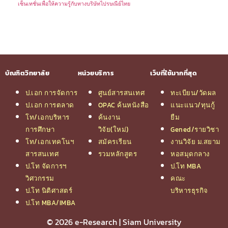
เซ็นเทชั่นเพื่อให้ความรู้กับทางบริษัทไปรษณีย์ไทย
บัณฑิตวิทยาลัย
หน่วยบริการ
เว็บที่ใช้มากที่สุด
ป.เอก การจัดการ
ศูนย์สารสนเทศ
ทะเบียน/วัดผล
ป.เอก การตลาด
OPAC ค้นหนังสือ
แนะแนว/ทุนกู้
โท/เอกบริหาร
ค้นงาน
ยืม
การศึกษา
วิจัย(ใหม่)
Gened/รายวิชา
โท/เอกเทคโนฯ
สมัครเรียน
งานวิจัย ม.สยาม
สารสนเทศ
รวมหลักสูตร
หอสมุดกลาง
ป.โท จัดการฯ
ป.โท MBA
วิศวกรรม
คณะ
ป.โท นิติศาสตร์
บริหารธุรกิจ
ป.โท MBA/IMBA
© 2026 e-Research | Siam University