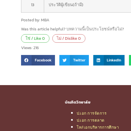
13
ประวัติผู้เขียน(ถ้ามี)
Posted by: MBA
Was this article helpful? บทความนี้เป็นประโยชน์หรือไม่?
ใช่ / Like
0
ไม่ / Dislike
0
Views:
216
Facebook
Twitter
LinkedIn
บัณฑิตวิทยาลัย
ป.เอก การจัดการ
ป.เอก การตลาด
โท/เอกบริหารการศึกษา