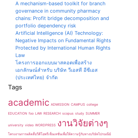
A mechanism-based toolkit for branch
governance in community pharmacy
chains: Profit bridge decomposition and
portfolio dependency risk
Artificial Intelligence (AI) Technology:
Negative Impacts on Fundamental Rights
Protected by International Human Rights
Law
โครงการออกแบบมาสคอตเพื่อสร้าง
เอกลักษณ์สำหรับ บริษัท วีเอสที อีซีเอส
(ประเทศไทย) จำกัด
Tags
academic
ADMISSION
CAMPUS
college
EDUCATION
foo
LAW
RESEARCH
scopus
study
SUMMER
งานวิจัยต่างๆ
university
video
WORDPRESS
โครงงานการผลิตสื่อวีดีโอพรีเซ็นเทชั่นเพื่อให้ความรู้กับทางบริษัทไปรษณีย์