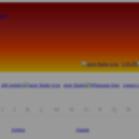
istry
LOGIN
gift registry
store finder
contact 
I
J
K
L
M
N
O
P
Q
R
Airfree
Alamii