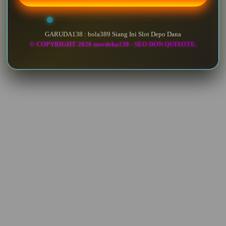
GARUDA138 : bola389 Siang Ini Slot Depo Dana
© COPYRIGHT 2026 merdeka138 - SEO DON QUIXOTE.