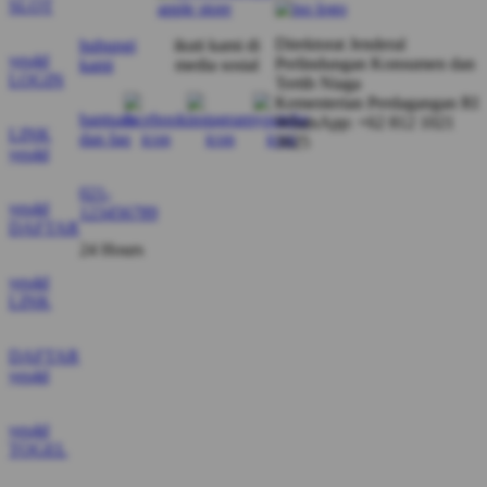
Back to top
yes4d
butuh
unduh aplikasi
we accept
bantuan?
yes4d
hubungi
kami
yes4d
SLOT
Direktorat Jenderal
hubungi
ikuti kami di
yes4d
Perlindungan Konsumen dan
kami
media sosial
LOGIN
Tertib Niaga
Kementerian Perdagangan RI
bantuan
WhatsApp: +62 812 1021
LINK
dan faq
3625
yes4d
021-
yes4d
123456789
DAFTAR
24 Hours
yes4d
LINK