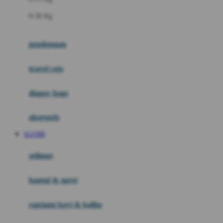
Felt So Sweet
0-36 Kg
Fisher Price
Flipper
gendongan
Friends Of Sally
travel cots
G
diaper bags
Gb
Geko
aksesoris
Graco
SLOT88
Gund
selimut
H
bantal & sprei
Habbie
Haenim
ranjang bayi & balita
Happy Horse