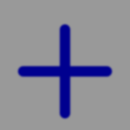
X
Xootz
Y
Yamatoya
Z
Zaxy
Zoggs
0-9
4Moms
59S