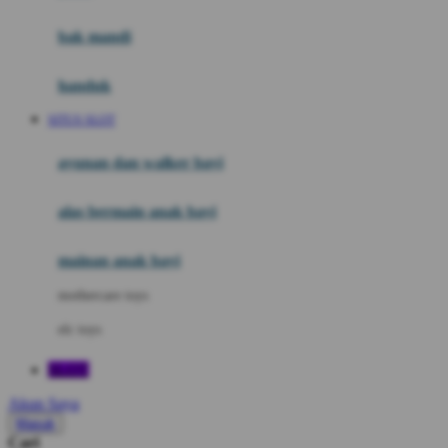
Mini Monkey
Moby
bak mandi
Momami
handuk
Mothercare
SITUS SLOT
Mustela
ayunan dan walker bayi
My Buddy Tag
My K
alas bermain anak bayi
N
mainan anak bayi
Naif
mothercare toys
Nike
elc toys
Nordic Natural
SLOT
Nuby
Akun Saya
Nuna
Masuk
Cari