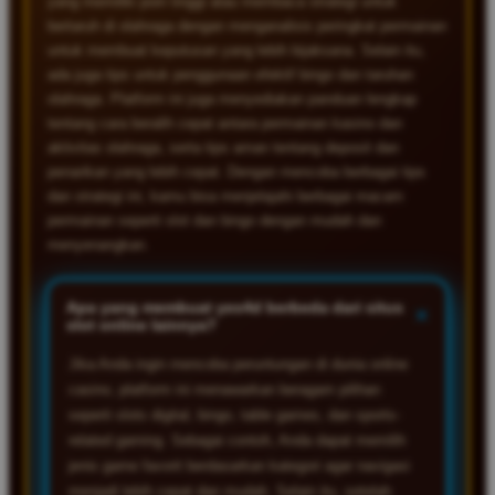
yang memiliki poin tinggi atau membaca strategi untuk
bertaruh di olahraga dengan menganalisis peringkat permainan
untuk membuat keputusan yang lebih bijaksana. Selain itu,
ada juga tips untuk penggunaan efektif bingo dan taruhan
olahraga. Platform ini juga menyediakan panduan lengkap
tentang cara beralih cepat antara permainan kasino dan
aktivitas olahraga, serta tips aman tentang deposit dan
penarikan yang lebih cepat. Dengan mencoba berbagai tips
dan strategi ini, kamu bisa menjelajahi berbagai macam
permainan seperti slot dan bingo dengan mudah dan
menyenangkan.
Apa yang membuat yes4d berbeda dari situs
+
slot online lainnya?
Jika Anda ingin mencoba peruntungan di dunia online
casino, platform ini menawarkan beragam pilihan
seperti slots digital, bingo, table games, dan sports-
related gaming. Sebagai contoh, Anda dapat memilih
jenis game favorit berdasarkan kategori agar navigasi
menjadi lebih cepat dan mudah. Selain itu, setelah