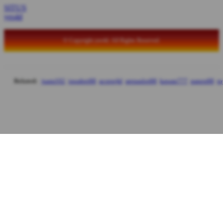
DAFTAR
yes4d
yes4d
TOGEL
SITUS
yes4d
© Copyright yes4d. All Rights Reserved.
Related:
juara102
jawabet88
acong4d
arenaslot88
kawan777
panen88
r