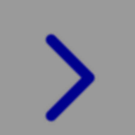
Twistshake
TY Toys
U
V
Veja
Vitaflow
Vtech
W
Waterland
Wellness