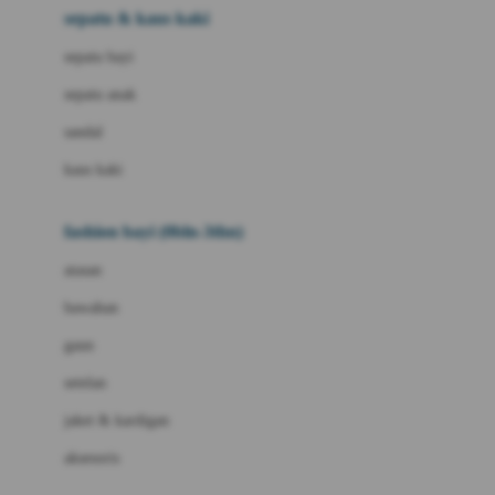
Beauty Barn
sepatu & kaus kaki
Bio Oil
sepatu bayi
Biolane
sepatu anak
Bite Fighters
sandal
Bizzi Growin
kaus kaki
Blackmores
fashion bayi (0bln-3thn)
Blooming Marvellous
atasan
Bonnels
bawahan
Bravado
gaun
Bruder
setelan
Brush Baby
jaket & kardigan
Buds Organics
aksesoris
Bugaboo