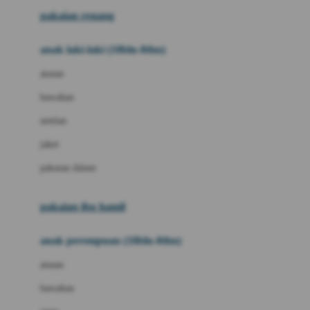
Buggygear
pakaian renang
Bumkins
anak laki-laki (18bln-8thn)
C
atasan
Cetaphil
bawahan
Chicco
setelan
Childlife
jaket
Clevamama
pakaian dalam
Cocolatte
Cottonseeds
pakaian ibu hamil
Cozy N Safe
anak perempuan (18bln-8thn)
Crane
atasan
Cybex
bawahan
D