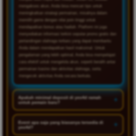
mengakses akun, Anda bisa mencari tips untuk
meningkatkan strategi permainan, misalnya dalam
memilih game dengan nilai poin tinggi untuk
mendapatkan bonus atau hadiah. Platform ini juga
menyediakan informasi terkini seputar promo gratis dan
pertandingan olahraga terbaru yang dapat membantu
Anda dalam mendapatkan hasil maksimal. Untuk
pengalaman yang lebih optimal, Anda bisa mempelajari
cara efektif untuk mengelola akun, seperti beralih antar
permainan kasino dan aktivitas olahraga, serta
mengecek aktivitas Anda secara berkala.
Apakah minimal deposit di yes4d ramah
+
untuk pemain baru?
Setelah register sebagai anggota, Anda langsung dapat
menikmati tips navigasi untuk menjelajahi platform
Event apa saja yang biasanya tersedia di
+
yes4d?
dengan mudah. Pilihan permainan sangat beragam,
mulai dari slot, bingo, roulette, hingga taruhan olahraga,