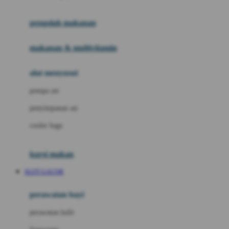
Joie
pengolah makanan
Joolz
Jujube
makanan & multivitamin
K
alat menyusui
Kiddycuts
pompa asi
Kumon
penyimpanan asi
L
cooler bags
Leapfrog
kursi makan
Leclerc
SLOT GACOR
Lee Vierra
Lillebaby
perawatan bayi
Little Bird Told Me
perawatan kulit
Little Miss Janis