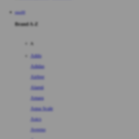
mpo99
Brand A-Z
A
Addo
Adidas
Airfree
Alamii
Amara
Aqua Scale
Asics
Aveeno