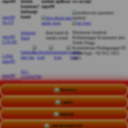
mpo99
123456789
DAFTAR
24 Hours
mpo99
LINK
DAFTAR
mpo99
mpo99
TOGEL
SITUS
mpo99
PROMO
© Copyright mpo99. All Rights Reserved.
LOGIN
DAFTAR
LINK ALTERNATIF