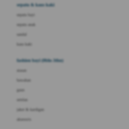
Beauty Barn
sepatu & kaus kaki
Bio Oil
sepatu bayi
Biolane
sepatu anak
Bite Fighters
sandal
Bizzi Growin
kaus kaki
Blackmores
fashion bayi (0bln-3thn)
Blooming Marvellous
atasan
Bonnels
bawahan
Bravado
gaun
Bruder
setelan
Brush Baby
jaket & kardigan
Buds Organics
aksesoris
Bugaboo