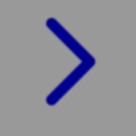
Twistshake
TY Toys
U
V
Veja
Vitaflow
Vtech
W
Waterland
Wellness