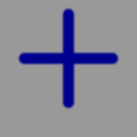
X
Xootz
Y
Yamatoya
Z
Zaxy
Zoggs
0-9
4Moms
59S