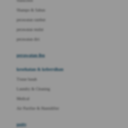
Sunscreen
London Taxi
Shampo & Sabun
Love To Dream
perawatan rambut
perawatan mulut
M
perawatan diri
Magformers
Mama's Choice
perawatan ibu
Mamas&Papas
kesehatan & kebersihan
Mamaway
Tissue basah
Maxi Cosi
Laundry & Cleaning
Megabloks
Medical
Micro
Air Purifier & Humidifier
MiDeer
Mimi & Lula
potty