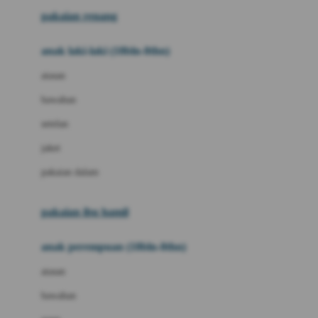
Buggygear
pakaian renang
Bumkins
anak laki-laki (18bln-8thn)
C
atasan
Cetaphil
bawahan
Chicco
setelan
Childlife
jaket
Clevamama
pakaian dalam
Cocolatte
Cottonseeds
pakaian ibu hamil
Cozy N Safe
anak perempuan (18bln-8thn)
Crane
atasan
Cybex
bawahan
D