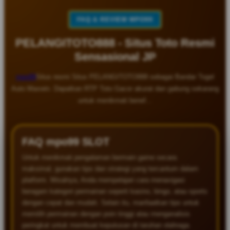
FAQ & REVIEW MPO99
PELANGITOTO888 - Situs Toto Resmi
Sensasional JP
mpo99
Situs resmi Situs PELANGITOTO888 sebagai Bandar Togel
Auto Maxwin. Dapatkan RTP Toto Gacor akurat dan gabung sekarang
untuk menikmati benef...
FAQ mpo99 SLOT
Untuk menikmati pengalaman bermain game secara
maksimal, gunakan tips dan strategi yang tercantum dalam
platform. Misalnya, Anda mempelajari cara menavigasi
beragam kategori permainan seperti kasino, bingo, atau sports
dengan cepat dan mudah. Selain itu, manfaatkan tips untuk
memilih permainan dengan poin tinggi atau menganalisis
peringkat untuk membuat keputusan di taruhan olahraga.