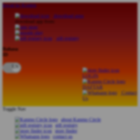
lewati ke Konten
download apps
download app from:
gift registry
Bahasa
ID
LOGIN
DAFTAR
Contact
Us
Toggle Nav
about Kanmo Circle
gift registry
store finder
contact us