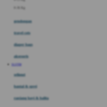
Felt So Sweet
0-36 Kg
Fisher Price
Flipper
gendongan
Friends Of Sally
travel cots
G
diaper bags
Gb
Geko
aksesoris
Graco
SLOT88
Gund
selimut
H
bantal & sprei
Habbie
Haenim
ranjang bayi & balita
Happy Horse