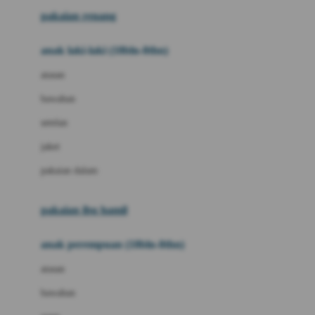
Buggygear
pakaian renang
Bumkins
anak laki-laki (18bln-8thn)
C
atasan
Cetaphil
bawahan
Chicco
setelan
Childlife
jaket
Clevamama
pakaian dalam
Cocolatte
Cottonseeds
pakaian ibu hamil
Cozy N Safe
anak perempuan (18bln-8thn)
Crane
atasan
Cybex
bawahan
D