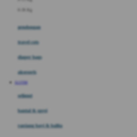
Felt So Sweet
0-36 Kg
Fisher Price
Flipper
gendongan
Friends Of Sally
travel cots
G
diaper bags
Gb
Geko
aksesoris
Graco
SLOT88
Gund
selimut
H
bantal & sprei
Habbie
Haenim
ranjang bayi & balita
Happy Horse