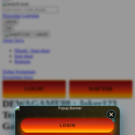
O
Pencarian Lanjutan
Oh Ma Grain
cancel
Okiedog
Cari
cancel
P
Akun Saya
Masuk / buat akun
Peachy
buat akun
Phil & Ted's
Bantuan
Philips Avent
Daftar Keinginan
Keranjang Saya
Pigeon
LOGIN
DAFTAR
Playgro
DEWAGAME88 : Joker123
Poled Global
Terbaru Malam Ini Trik Slot
Ponycycle
Puma
Gacor
LOGIN
Pureats