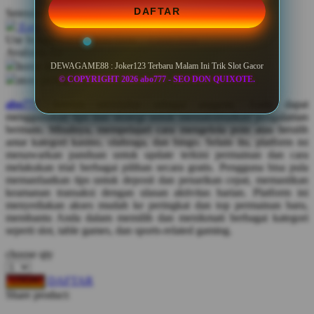
DAFTAR
Serendah
Rp 10.000
Q
Earn
1.000.000
-
100.000.000
Bonus
Use Installment Options from
.
Laarn more
QV Baby
Available for :
home delivery
DEWAGAME88 : Joker123 Terbaru Malam Ini Trik Slot Gacor
store pickup
© COPYRIGHT 2026 abo777 - SEO DON QUIXOTE.
R
abo777
Setelah mendaftar sebagai anggota, Anda dapat
Real Shades
menggunakan tips dan strategi untuk memaksimalkan pengalaman
bermain. Misalnya, mempelajari cara mengelola poin atau beralih
Red Castle
antar kategori kasino, olahraga, dan bingo. Selain itu, platform ini
menawarkan panduan untuk update terkini permainan dan cara
Ribbon Madness
melakukan trial berbagai pilihan secara gratis. Pengguna bisa pula
memanfaatkan tips untuk deposit dan penarikan cepat, memastikan
S
keamanan transaksi dengan ulasan aktivitas harian. Platform ini
menyediakan akses mudah ke peringkat dan top permainan baru,
Sebamed
membantu Anda dalam memilih dan menikmati berbagai kategori
seperti slot, table games, dan sports-related gaming.
Silver Cross
choose qty
Simply Idea
DAFTAR
LOGIN
Skip Hop
Share product:
Spectra