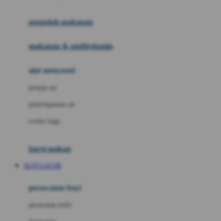
Joie
pengolah makanan
Joolz
Jujube
makanan & multivitamin
K
alat menyusui
Kiddycuts
pompa asi
Kumon
penyimpanan asi
L
cooler bags
Leapfrog
kursi makan
Leclerc
SLOT GACOR
Lee Vierra
Lillebaby
perawatan bayi
Little Bird Told Me
perawatan kulit
Little Miss Janis