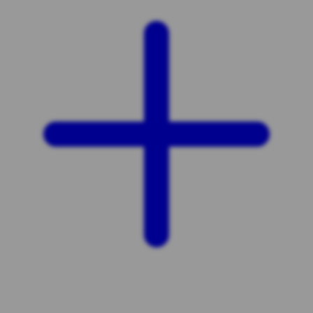
X
Xootz
Y
Yamatoya
Z
Zaxy
Zoggs
0-9
4Moms
59S