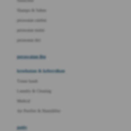
Sunscreen
London Taxi
Shampo & Sabun
Love To Dream
perawatan rambut
perawatan mulut
M
perawatan diri
Magformers
Mama's Choice
perawatan ibu
Mamas&Papas
kesehatan & kebersihan
Mamaway
Tissue basah
Maxi Cosi
Laundry & Cleaning
Megabloks
Medical
Micro
Air Purifier & Humidifier
MiDeer
Mimi & Lula
potty