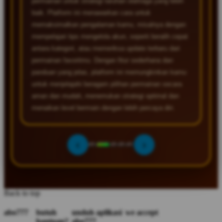
atau mencari informasi terbaru mengenai update game
baru. Selain itu, kamu juga bisa mempelajari strategi
untuk manajemen akun, misalnya melacak poin,
sejarah transaski deposit dan withdrawal, atau
mengikuti tips keamanan untuk memastikan akunmu
aman. Platform ini menyediakan berbagai pilihan
permainan seperti slot, bingo dan table games, serta
taruhan olahraga dengan beragam kategori. Pelajari
cara memanfaatkan fitur-fitur di platform ini agar
pengalaman bermain kamu semakin menyenangkan
dan mudah diakses baik melalui aplikasi mobile
ataupun website.
‹
›
Back to top