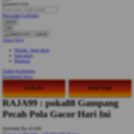
O
Pencarian Lanjutan
Oh Ma Grain
cancel
Okiedog
Cari
cancel
P
Akun Saya
Masuk / buat akun
Peachy
buat akun
Phil & Ted's
Bantuan
Philips Avent
Daftar Keinginan
Keranjang Saya
Pigeon
LOGIN
DAFTAR
Playgro
RAJA99 : poka88 Gampang
Poled Global
Pecah Pola Gacor Hari Ini
Ponycycle
Puma
Serendah
Rp 10.000
Pureats