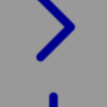
Twistshake
TY Toys
U
V
Veja
Vitaflow
Vtech
W
Waterland
Wellness