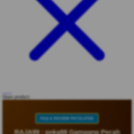
Share product:
FAQ & REVIEW PAYSLOT88
RAJA99 : poka88 Gampang Pecah