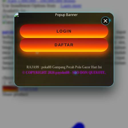
Earn
1.000.000
-
100.000.000
Bonus
Use Installment Options from
.
Laarn more
Q
Available for :
home delivery
QV Baby
store pickup
LOGIN
payslot88
Setelah register sebagai anggota, kamu bakal dapat
R
berbagai tips praktis untuk menavigasi platform ini dengan nyaman.
Temukan keseruan di semua kategori permainan, mulai dari slot,
Real Shades
DAFTAR
bingo, roulette, taruhan olahraga, kasino live, hingga permainan
meja favoritmu. Kamu bisa beralih antar kategori dengan mudah
Red Castle
sambil mengelola akun, deposit, dan penarikan dengan cepat.
Jangan lewatkan juga update permainan terbaru agar pengalaman
Ribbon Madness
RAJA99 : poka88 Gampang Pecah Pola Gacor Hari Ini
bermainmu selalu seru dan berbeda setiap saat.
© COPYRIGHT 2026 payslot88 - SEO DON QUIXOTE.
S
choose qty
Sebamed
DAFTAR
LOGIN
Share product:
Silver Cross
Simply Idea
Skip Hop
Spectra