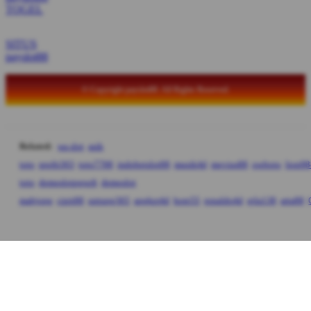
DAFTAR
payslot88
payslot88
TOGEL
SITUS
payslot88
© Copyright payslot88. All Rights Reserved.
Related:
wa slot
asik
toto
profit303
toto7788
indobetslot88
musik4d
mevius88
owltoto
lion98
toto
demoslotpgsoft
demoslot
mahjong
cipit88
untung365
angker4d
hore55
ronaldo4d
gila138
arta88