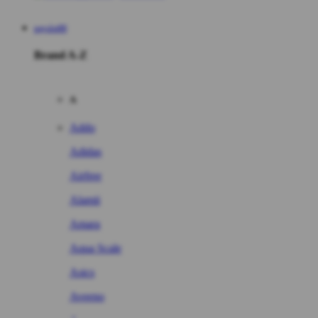
payslot88
Brand A-Z
A
Addo
Adidas
Airfree
Alamii
Amara
Aqua Scale
Asics
Aveeno