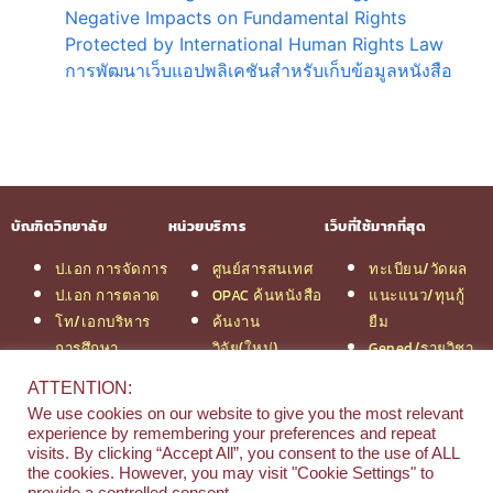
Negative Impacts on Fundamental Rights
Protected by International Human Rights Law
การพัฒนาเว็บแอปพลิเคชันสำหรับเก็บข้อมูลหนังสือ
บัณฑิตวิทยาลัย
หน่วยบริการ
เว็บที่ใช้มากที่สุด
ป.เอก การจัดการ
ศูนย์สารสนเทศ
ทะเบียน/วัดผล
ป.เอก การตลาด
OPAC ค้นหนังสือ
แนะแนว/ทุนกู้
โท/เอกบริหาร
ค้นงาน
ยืม
การศึกษา
วิจัย(ใหม่)
Gened/รายวิชา
โท/เอกเทคโนฯ
สมัครเรียน
งานวิจัย ม.สยาม
ATTENTION:
สารสนเทศ
รวมหลักสูตร
หอสมุดกลาง
We use cookies on our website to give you the most relevant
ป.โท จัดการฯ
ป.โท MBA
experience by remembering your preferences and repeat
วิศวกรรม
คณะ
visits. By clicking “Accept All”, you consent to the use of ALL
the cookies. However, you may visit "Cookie Settings" to
ป.โท นิติศาสตร์
บริหารธุรกิจ