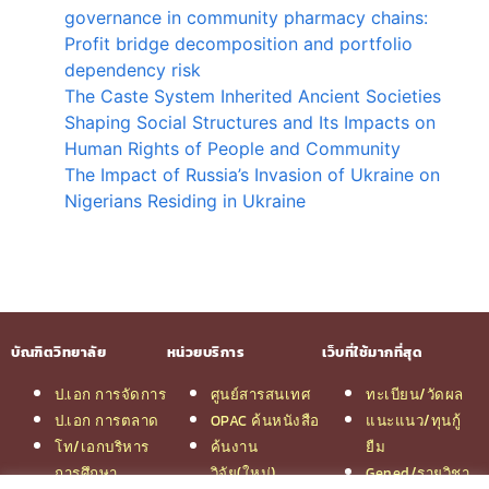
governance in community pharmacy chains:
Profit bridge decomposition and portfolio
dependency risk
The Caste System Inherited Ancient Societies
Shaping Social Structures and Its Impacts on
Human Rights of People and Community
The Impact of Russia’s Invasion of Ukraine on
Nigerians Residing in Ukraine
บัณฑิตวิทยาลัย
หน่วยบริการ
เว็บที่ใช้มากที่สุด
ป.เอก การจัดการ
ศูนย์สารสนเทศ
ทะเบียน/วัดผล
ป.เอก การตลาด
OPAC ค้นหนังสือ
แนะแนว/ทุนกู้
โท/เอกบริหาร
ค้นงาน
ยืม
การศึกษา
วิจัย(ใหม่)
Gened/รายวิชา