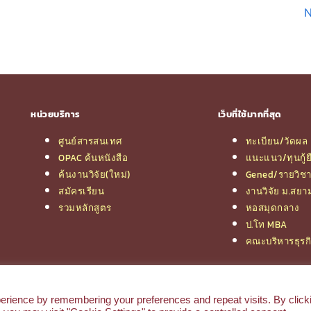
N
หน่วยบริการ
เว็บที่ใช้มากที่สุด
ศูนย์สารสนเทศ
ทะเบียน/วัดผล
OPAC ค้นหนังสือ
แนะแนว/ทุนกู้ย
ค้นงานวิจัย(ใหม่)
Gened/รายวิช
สมัครเรียน
งานวิจัย ม.สยา
รวมหลักสูตร
หอสมุดกลาง
ป.โท MBA
คณะบริหารธุรก
© 2026 e-Research | Siam University
erience by remembering your preferences and repeat visits. By click