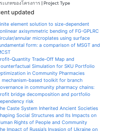
ระเภทของโครงการ | Project Type
ent updated
inite element solution to size-dependent
onlinear axisymmetric bending of FG-GPLRC
ircular/annular microplates using surface
undamental form: a comparison of MSGT and
MCST
rofit–Quantity Trade-Off Map and
ounterfactual Simulation for SKU Portfolio
ptimization in Community Pharmacies
 mechanism-based toolkit for branch
overnance in community pharmacy chains:
rofit bridge decomposition and portfolio
ependency risk
he Caste System Inherited Ancient Societies
haping Social Structures and Its Impacts on
uman Rights of People and Community
he Impact of Russia’s Invasion of Ukraine on