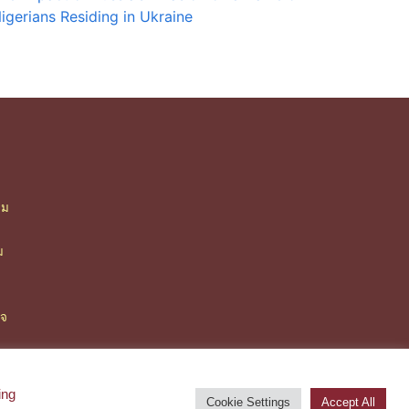
igerians Residing in Ukraine
ืม
า
ม
ิจ
ing
Cookie Settings
Accept All