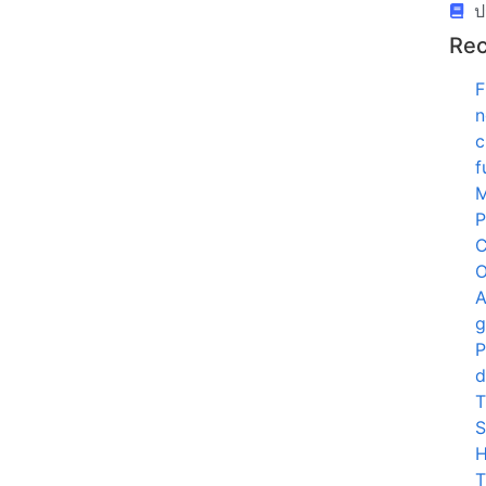
ป
Rec
F
n
c
f
P
C
O
A
g
P
d
T
S
H
T