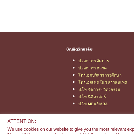
บัณฑิตวิทยาลัย
ป.เอก การจัดการ
ป.เอก การตลาด
โท/เอกบริหารการศึกษา
โท/เอกเทคโนฯ สารสนเทศ
ป.โท จัดการฯ วิศวกรรม
ป.โท นิติศาสตร์
ป.โท MBA/IMBA
ATTENTION:
We use cookies on our website to give you the most relevant exp