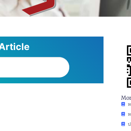
Article
Mor
ห
ห
ป