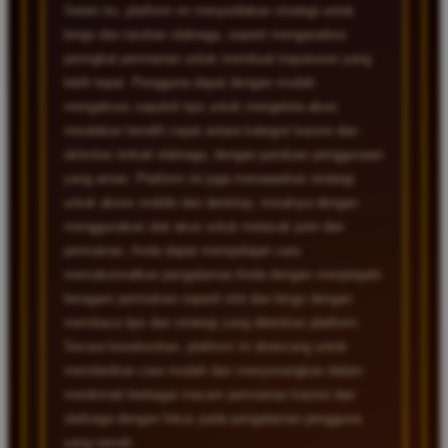
withdrawal processes.
‹
›