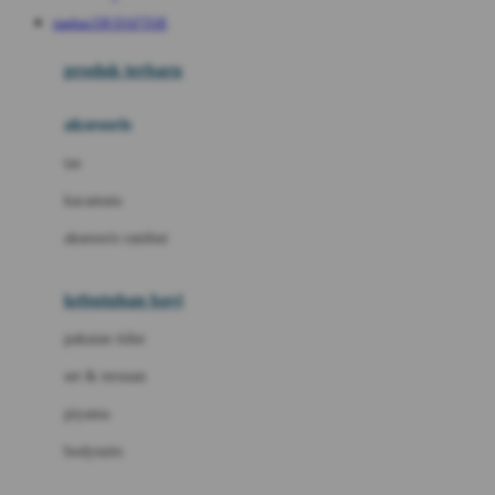
Awan
markas338 DAFTAR
Azetabio
produk terbaru
B
aksesoris
Baabaasheepz
tas
Babiators
kacamata
Baby Dove
aksesoris rambut
Baby Jogger
Baby Rovega
kebutuhan bayi
Babybee
pakaian tidur
Banana Boat
set & terusan
Banz
piyama
Barbie
bodysuits
Beaba