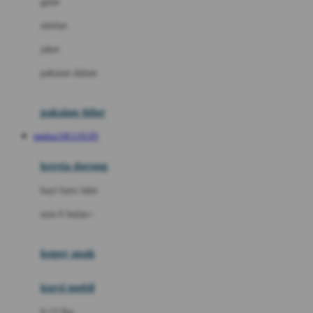
gaun
Dae Organics
setelan
Docare
jaket
Doona
pakaian dalam
Down To Earth
Drew
pakaian tidur
Dr. Brown's
markas338 LOGIN
E
kereta dorong
ELC
bayi baru lahir
Ergobaby
usia 6 bulan+
Expert Care
koper anak
Ezyroller
kursi mobil
F
0-13 Kg