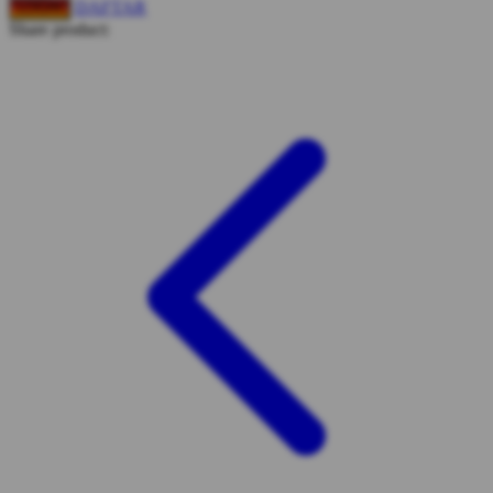
DAFTAR
LOGIN
Squishmallows
Share product:
Starbooks
Stick-O
Stokke
Sudocrem
Sumimo
Sunnylife
Sun-Staches
Swimava
T
Tommee Tippee
Trunki
Tutti Bambini