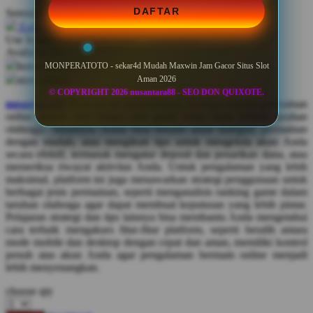
DAFTAR
Serendah
Rp 10.000
Q
Earn
1.000.000
-
100.000.000
Bonus
Use Installment Options from
.
Laarn more
QV Baby
Available for :
home delivery
MONPERATOTO - sekar4d Mudah Maxwin Jam Gacor Situs Slot
store pickup
Aman 2026
R
© COPYRIGHT 2026 nusantara88 - SEO DON QUIXOTE.
nusantara88
Platform ini menyediakan berbagai macam permainan
Real Shades
online seperti slot, bingo, dan game meja, serta pilihan taruhan
olahraga. Misalnya, Anda bisa beralih antar kategori permainan
Red Castle
dengan mudah, atau mengikuti tips untuk mengelola akun Anda
secara efektif, termasuk mengatur deposit dan penarikan dana, atau
Ribbon Madness
memeriksa riwayat aktivitas Anda. Untuk pengalaman yang lebih
maksimal, platform ini juga menawarkan strategi penggunaan untuk
S
berbagai jenis permainan, seperti menganalisis ranking game dalam
taruhan olahraga agar dapat membuat keputusan yang lebih pintar.
Sebamed
Pelajaran strategi dan tips lainnya bisa membantu Anda mengetahui
cara terbaik mengakses fitur-fitur platform, seperti beralih antara
Silver Cross
mode mobile dan desktop dengan cepat dan aman, memiliki kontrol
penuh atas akun Anda agar pengalaman bermain online menjadi
Simply Idea
lebih menyenangkan.
Skip Hop
choose qty
Spectra