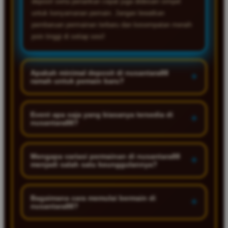
deposit serta penarikan cepat juga didesain simpel
untuk kenyamanan pemain. Jangan lewatkan
pembaruan permainan terbaru dan kesempatan meraih
poin tinggi di setiap sesi!
Apakah minimal deposit di nusantara88
+
ramah untuk pemain baru?
Setelah register sebagai anggota, kamu bisa langsung
menjelajahi slot, bingo, roulette, taruhan olahraga,
Event apa saja yang biasanya tersedia di
+
nusantara88?
kasino live, dan permainan meja. Tips navigasi dan
manajemen akun membantumu beralih antar kategori
Setelah daftar akun online, pengguna dapat
permainan dengan cepat dan praktis. Proses deposit
memanfaatkan beragam tips dan strategi untuk
Mengapa variasi permainan di nusantara88
dan penarikan dana berjalan cepat, ditambah update
+
menjadi salah satu keunggulannya?
menavigasi dunia online kasino seperti slots, dan
permainan terbaru agar pengalamanmu selalu seru.
permainan meja, misalnya dengan memilih game
Jangan lupa kumpulkan poin tinggi di setiap sesi untuk
Setelah kamu mendaftar sebagai anggota, terdapat
berdasarkan poin atau tingkat kesulitan. Platform ini
hasil maksimal dan sensasi bermain yang
berbagai tips yang bisa membantumu menavigasi
Bagaimana cara memulai bermain di
menyediakan strategi untuk penggunaan efektif bingo
+
menyenangkan.
nusantara88?
beragam permainan seperti slot, judi meja, bingo, atau
dan taruhan olahraga, seperti menganalisis peringkat
taruhan olahraga untuk meningkatkan pengalamanmu.
permainan untuk membuat keputusan yang lebih hati-
Setelah daftar akun, kamu bisa menggunakan tips