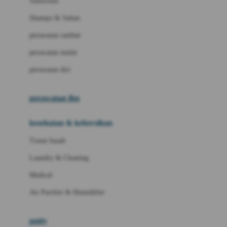
Sunscreen
London Taxi
Shampo & Sabun
Love To Dream
perawatan rambut
perawatan mulut
M
perawatan diri
Magformers
Mama's Choice
perawatan ibu
Mamas&Papas
kesehatan & kebersihan
Mamaway
Tissue basah
Maxi Cosi
Laundry & Cleaning
Megabloks
Medical
Micro
Air Purifier & Humidifier
MiDeer
Mimi & Lula
potty