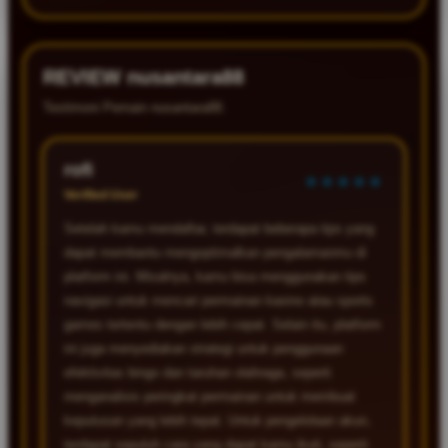
Misalnya, kamu bisa memilih permainan dengan poin
hati. Guna memudahkan perjalanan perjudian digital
untuk menavigasi berbagai game seperti slot, bingo,
tinggi untuk permainan mesin slot atau menganalisis
Anda, platform ini juga dilengkapi dengan sepuluh tips
serta permainan meja untuk meningkatkan pengalaman
peringkat pemain untuk membuat keputusan lebih
untuk mengelola akun, seperti beralih cepat antara
bermain Anda. Misalnya, pilih permainan yang memiliki
bijaksana di olahraga online. Selain itu, platform ini
REVIEW nusantara88
permainan kasino dan aktivitas terkait olahraga, serta
poin tinggi atau cari informasi terkini tentang promosi
menyediakan strategi untuk penggunaan efektif dari
panduan tentang cara melakukan deposit dan penarikan
Testimoni Pemain nusantara88.
terbaru. Selain itu, platform ini menyediakan strategi
berbagai fitur, seperti mengelola akun dengan mudah
yang aman dan cepat. Selain itu, pengguna dapat
untuk penggunaan efektif pada bingo dan taruhan
beralih antara kategori permainan kasino dan sports,
memanfaatkan tips untuk meningkatkan efisiensi
olahraga, misalnya dengan menganalisis peringkat
serta melakukan deposit dan penarikan yang cepat dan
dina
platform ini, misalnya dengan memeriksa update
permainan untuk membuat keputusan yang lebih hati-
★★★★★
aman. Dengan menggunakan tips dan strategi ini, kamu
Verified User
terbaru pada game tersedia atau mengikuti tips untuk
hati. Member dapat dengan mudah mengakses tips
dapat memaksimalkan pengalaman bermainmu!
menjelajahi kategori permainan baru secara lebih
manajemen akun seperti mengakses update game atau
Setelah kamu register dan menjadi anggota, platform
efektif.
memanfaatkan tips untuk deposit dan penarikan yang
ini menyediakan sejumlah tips dan strategi untuk
lebih cepat. Cara lain untuk memaksimalkan
memaksimalkan pengalamanmu dengan berbagai
pengalaman adalah dengan mencoba fitur trail dan
macam permainan. Misalnya, kamu bisa mempelajari
belajar strategi baru untuk setiap kategori permainan,
cara memilih slot atau permainan meja dengan poin
sehingga Anda bisa menemukan game yang paling
tinggi, untuk meningkatkan peluang kemenanganmu.
sesuai dengan selera dan keahlian. platform ini juga
Platform ini juga menawarkan strategi untuk
menawarkan panduan tentang bagaimana mengatur
penggunaan efektif bingo dan taruhan olahraga, seperti
preferensi akun dan mengakses laporan aktivitas.
menganalisis peringkat permainan untuk membuat
keputusan yang lebih hati-hati. Selain itu, terdapat