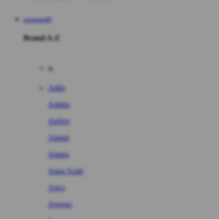
nusantara88
Brand A-Z
A
Addo
Adidas
Airfree
Alamii
Amara
Aqua Scale
Asics
Aveeno