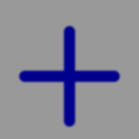
X
Xootz
Y
Yamatoya
Z
Zaxy
Zoggs
0-9
4Moms
59S