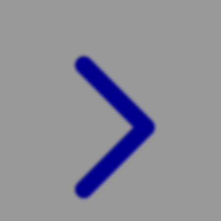
Twistshake
TY Toys
U
V
Veja
Vitaflow
Vtech
W
Waterland
Wellness