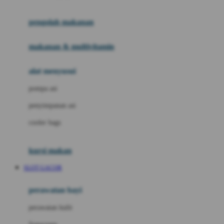
Joie
pengolah makanan
Joolz
Jujube
makanan & multivitamin
K
alat menyusui
Kiddycuts
pompa asi
Kumon
penyimpanan asi
L
cooler bags
Leapfrog
kursi makan
Leclerc
SLOT GACOR
Lee Vierra
Lillebaby
perawatan bayi
Little Bird Told Me
perawatan kulit
Little Miss Janis