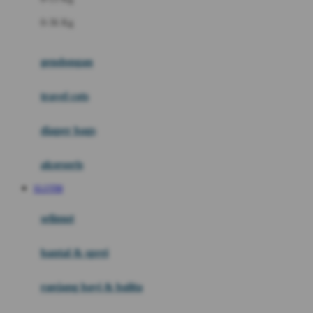
Felt So Sweet
0-36 Kg
Fisher Price
Flipper
gendongan
Friends Of Sally
travel cots
G
diaper bags
Gb
Geko
aksesoris
Graco
SLOT88
Gund
selimut
H
bantal & sprei
Habbie
Haenim
ranjang bayi & balita
Happy Horse