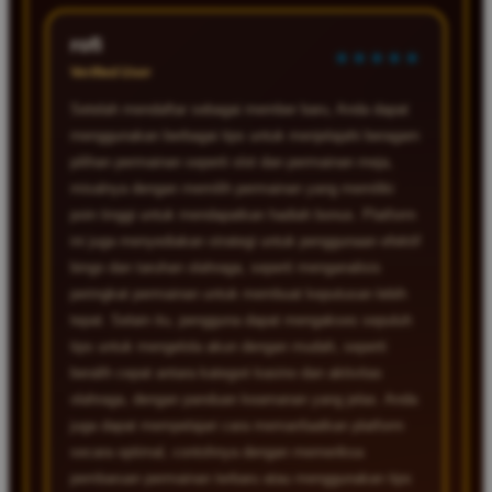
menganalisis peringkat permainan untuk membuat
dengan mudah, misalnya dengan beralih cepat antara
memaksimalkan pengalaman bermain. Platform ini juga
keputusan lebih hati-hati. Selain itu, platform ini
kategori casino dan olahraga. Tips-tips penggunaan
dina
menyediakan update terakhir untuk berbagai permainan
menyediakan tips praktis untuk mengelola akun Anda,
★★★★★
platform ini bisa membantumu memaksimalkan
Verified User
dan tips untuk deposit maupun withdrawal yang lebih
termasuk cara beralih cepat antara kategori gaming
pengalamanmu, seperti memeriksa pembaruan game
cepat.
seperti casino dan olahraga. Anda juga dapat
Setelah daftar sebagai anggota, Anda bisa langsung
terbaru atau menemukan strategi untuk deposit dan
mengeksplorasi sepuluh tips tambahan untuk
menjelajahi slot, bingo, roulette, taruhan olahraga,
withdrawal yang lebih cepat.
memaksimalkan pengalaman Anda, misalnya dengan
kasino live, dan permainan meja dalam satu platform.
memeriksa pembaruan game baru atau mempelajari
Manfaatkan tips untuk beralih antar kategori agar lebih
strategi untuk deposit dan withdrawal yang lebih cepat.
mudah menemukan permainan favorit sesuai selera
Gunakan dukungan tersedia jika ada pertanyaan, agar
Anda. Sistem deposit dan penarikan cepat siap
Anda dapat langsung menikmati berbagai permainan
mendukung kelancaran transaksi kapan saja. Selalu
digital secara aman dan menyenangkan.
pantau update permainan terbaru untuk pengalaman
segar, serta kelola akun dengan baik demi
mengumpulkan poin tinggi di setiap sesi.
‹
›