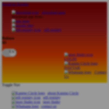
lewati ke Konten
download apps
download app from:
gift registry
Bahasa
ID
LOGIN
DAFTAR
Contact
Us
Toggle Nav
about Kanmo Circle
gift registry
store finder
contact us