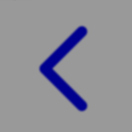
Squishmallows
Starbooks
Stick-O
Stokke
Sudocrem
Sumimo
Sunnylife
Sun-Staches
Swimava
T
Tommee Tippee
Trunki
Tutti Bambini