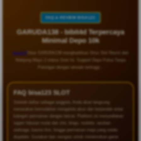
FAQ & REVIEW BISA123
GARUDA138 - bibit4d Terpercaya
Minimal Depo 10k
bisa123
Situs GARUDA138 menghadirkan Situs Slot Resmi dari
Mahjong Ways 2 status Sore Ini. Support Depo Pulsa Tanpa
Potongan dengan winrate tertinggi...
FAQ bisa123 SLOT
Setelah daftar sebagai anggota, Anda akan langsung
merasakan kemudahan mengelola akun dan berpindah antar
kategori permainan dengan lancar. Platform ini menyediakan
ragam hiburan mulai dari slot, bingo, roulette, taruhan
olahraga, kasino live, hingga permainan meja yang selalu
diupdate. Gunakan tips navigasi untuk menemukan game