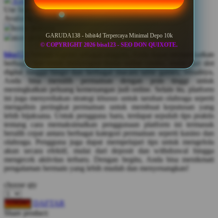
Earn
1.000.000
-
100.000.000
Bonus
Use Installment Options from
.
Laarn more
Q
Available for :
home delivery
QV Baby
GARUDA138 - bibit4d Terpercaya Minimal Depo 10k
store pickup
© COPYRIGHT 2026 bisa123 - SEO DON QUIXOTE.
bisa123
Setelah register sebagai anggota, Anda dapat memanfaatkan
R
berbagai tips untuk menavigasi dunia online casino, mulai dari slot
digital hingga bingo dan berbagai macam table games. Misalnya,
Real Shades
Anda bisa memilih permainan dengan poin tinggi untuk
meningkatkan peluang kemenangan judi online. Selain itu, platform
Red Castle
ini juga menyediakan strategi khusus untuk taruhan olahraga seperti
mengalisis peringkat permainan untuk membuat keputusan yang
Ribbon Madness
lebih bijaksana. Untuk pengguna baru, terdapat sepuluh tips praktis
tentang cara memaksimalkan penggunaan platform ini termasuk
S
beralih cepat antara berbagai kategori permainan seperti kasino dan
olahraga. Pengguna juga dapat mempelajari tips untuk mengelola
Sebamed
akun secara efektif, mulai dari deposit dan withdrawal hingga
mengecek aktivitas terbaru. Dengan begitu, Anda bisa menikmati
Silver Cross
pengalaman bermain yang lebih mudah dan menyenangkan!
Simply Idea
choose qty
Skip Hop
DAFTAR
LOGIN
Share product:
Spectra