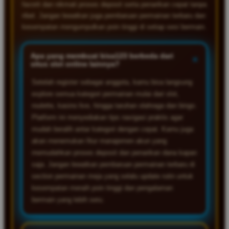
favorit dan nikmati proses deposit serta penarikan cepat tanpa
ribet. Jangan lewatkan juga pembaruan permainan terbaru dan
kesempatan mengumpulkan poin tinggi di setiap sesi bermain.
Apa yang membuat bisa123 berbeda dari
+
situs slot online lainnya?
Setelah register sebagai anggota, kamu bisa langsung
explore semua kategori permainan mulai dari slot,
roulette, kasino live, hingga taruhan olahraga dan bingo.
Platform ini menyediakan tips navigasi praktis agar
mudah beralih antar kategori dengan cepat. Kamu juga
akan menemukan fitur manajemen akun yang
memudahkan proses deposit dan penarikan dana kapan
saja. Jangan lewatkan pembaruan permainan terbaru di
section permainan meja yang selalu update rutin untuk
kesempatan meraih poin tinggi dan pengalaman
bermain yang lebih seru.