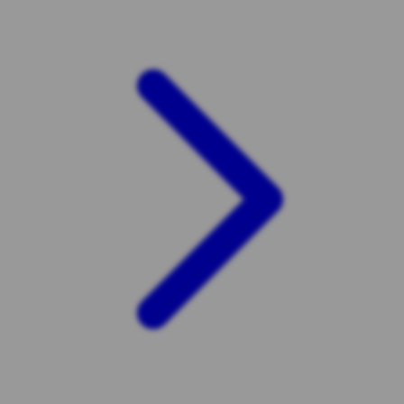
Twistshake
TY Toys
U
V
Veja
Vitaflow
Vtech
W
Waterland
Wellness