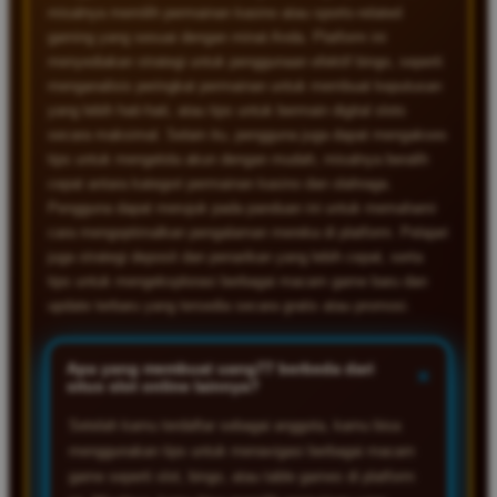
misalnya memilih permainan kasino atau sports-related
gaming yang sesuai dengan minat Anda. Platform ini
menyediakan strategi untuk penggunaan efektif bingo, seperti
menganalisis peringkat permainan untuk membuat keputusan
yang lebih hati-hati, atau tips untuk bermain digital slots
secara maksimal. Selain itu, pengguna juga dapat mengakses
tips untuk mengelola akun dengan mudah, misalnya beralih
cepat antara kategori permainan kasino dan olahraga.
Pengguna dapat merujuk pada panduan ini untuk memahami
cara mengoptimalkan pengalaman mereka di platform. Pelajari
juga strategi deposit dan penarikan yang lebih cepat, serta
tips untuk mengeksplorasi berbagai macam game baru dan
update terbaru yang tersedia secara gratis atau promosi.
Apa yang membuat uang77 berbeda dari
+
situs slot online lainnya?
Setelah kamu terdaftar sebagai anggota, kamu bisa
menggunakan tips untuk menavigasi berbagai macam
game seperti slot, bingo, atau table games di platform