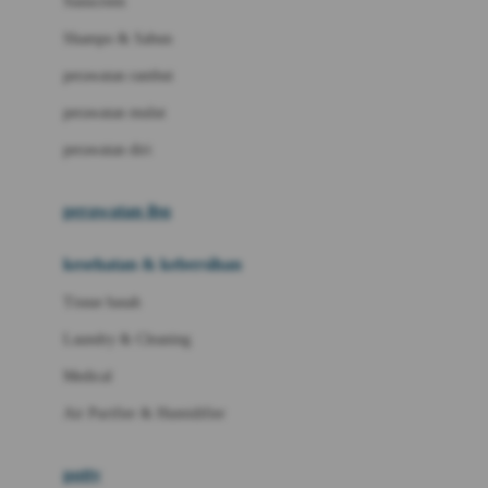
Sunscreen
London Taxi
Shampo & Sabun
Love To Dream
perawatan rambut
perawatan mulut
M
perawatan diri
Magformers
Mama's Choice
perawatan ibu
Mamas&Papas
kesehatan & kebersihan
Mamaway
Tissue basah
Maxi Cosi
Laundry & Cleaning
Megabloks
Medical
Micro
Air Purifier & Humidifier
MiDeer
Mimi & Lula
potty