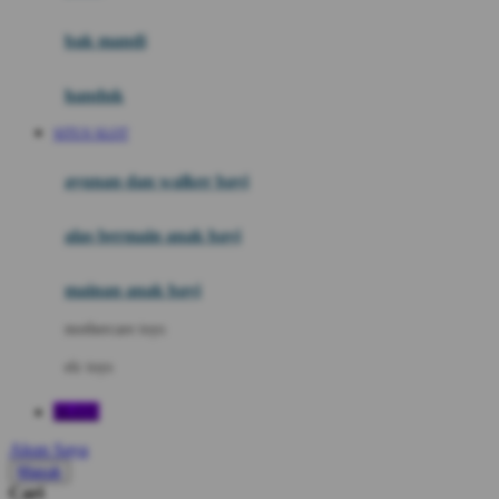
Mini Monkey
Moby
bak mandi
Momami
handuk
Mothercare
SITUS SLOT
Mustela
ayunan dan walker bayi
My Buddy Tag
My K
alas bermain anak bayi
N
mainan anak bayi
Naif
mothercare toys
Nike
elc toys
Nordic Natural
SLOT
Nuby
Akun Saya
Nuna
Masuk
Cari