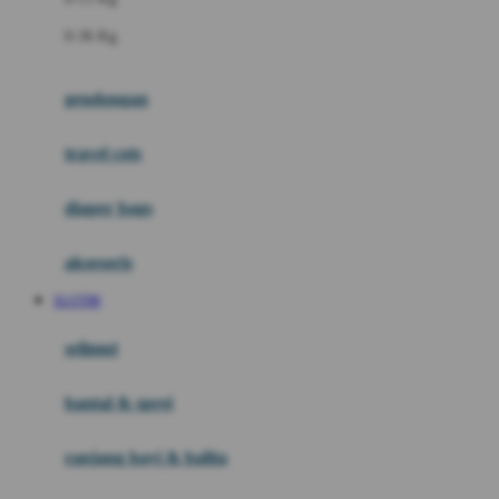
Felt So Sweet
0-36 Kg
Fisher Price
Flipper
gendongan
Friends Of Sally
travel cots
G
diaper bags
Gb
Geko
aksesoris
Graco
SLOT88
Gund
selimut
H
bantal & sprei
Habbie
Haenim
ranjang bayi & balita
Happy Horse