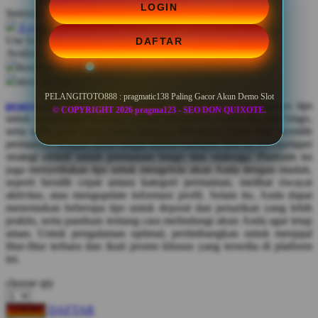
LOGIN
Serendah
Rp 10.000
Q
Earn
1.000.000
-
100.000.000
Bonus
Use Installment Options from
.
Laarn more
DAFTAR
QV Baby
Available for :
home delivery
store pickup
R
PELANGITOTO888 : pragmatic138 Paling Gacor Akun Demo Slot
pragma123
Sebagai anggota baru, Anda bisa memanfaatkan tips
Real Shades
© COPYRIGHT 2026 pragma123 - SEO DON QUIXOTE.
untuk menjelajahi berbagai pilihan permainan seperti slot dan bingo,
serta table game atau casino lainnya. Misalnya, Anda bisa memilih
Red Castle
permainan dengan poin tinggi dalam kategori slot or mempelajari
strategi efektif untuk permainan bingo dan olahraga. Platform ini
Ribbon Madness
juga menyediakan tips untuk mengelola akun Anda dengan mudah,
seperti beralih cepat antara kategori permainan, melihat riwayat
S
aktivitas, atau mengupdate informasi profil. Selain itu, Anda dapat
menemukan beberapa tips untuk deposit dan penarikan yang lebih
Sebamed
praktis, serta panduan tentang cara melindungi akun Anda agar tetap
aman. Untuk pengalaman optimal, pertimbangkan untuk menjajal
Silver Cross
fitur-fitur terbaru dan ikuti promo khusus yang tersedia di platform
ini.
Simply Idea
choose qty
Skip Hop
DAFTAR
Spectra
LOGIN