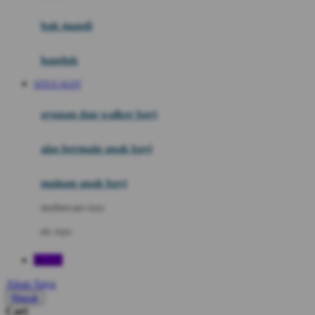
Mini Monkey
Moby
bak mandi
Momami
handuk
Mothercare
SITUS SLOT
Mustela
ayunan dan walker bayi
My Buddy Tag
My K
alas bermain anak bayi
N
mainan anak bayi
Naif
mothercare toys
Nike
elc toys
Nordic Natural
SLOT
Nuby
Akun Saya
Nuna
Masuk
Cari