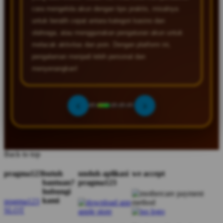
anggota baru, tips-tips seperti memaksimalkan poin,
memilih permainan gratis, atau memanfaatkan promo
menarik dapat membantu Anda menikmati pengalaman
judi online secara maksimal. Anda bisa juga
memeriksa pembaruan permainan terbaru untuk tetap
mendapatkan pengalaman yang optimal.
‹
›
Back to top
pragma123
butuh
unduh aplikasi
we accept
bantuan?
pragma123
hubungi
kami
pragma123
SLOT