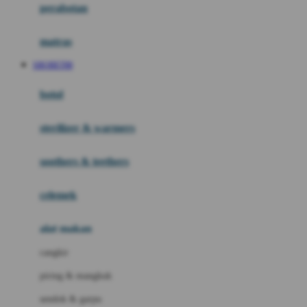
perabotan
Happy Tummy
Hauck
matras
Havaianas
SBOBET88
Hegen
botol
Hot Wheels
sterilizer & warmers
Hybrid
soothers & teethers
I
Inlacta DHA
celemek
Interlac
alat makan
Ivenet
cangkir
J
piring & mangkuk
Jack N Jill
sendok & garpu