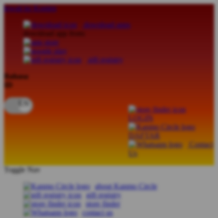
lewati ke Konten
download apps
download app from:
gift registry
Bahasa
ID
LOGIN
DAFTAR
Contact
Us
Toggle Nav
about Kanmo Circle
gift registry
store finder
contact us