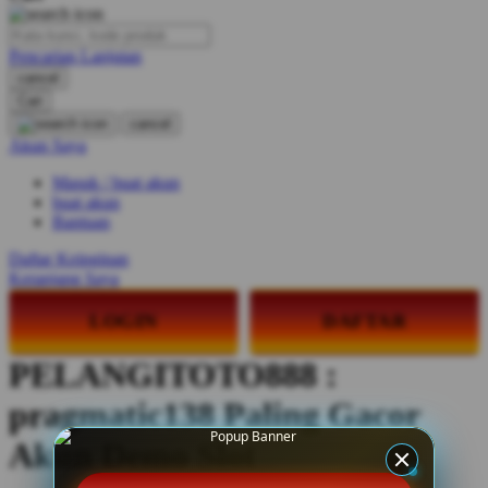
O
Pencarian Lanjutan
Oh Ma Grain
cancel
Okiedog
Cari
cancel
P
Akun Saya
Masuk / buat akun
Peachy
buat akun
Phil & Ted's
Bantuan
Philips Avent
Daftar Keinginan
Keranjang Saya
Pigeon
LOGIN
DAFTAR
Playgro
PELANGITOTO888 :
Poled Global
pragmatic138 Paling Gacor
Ponycycle
Puma
Akun Demo Slot
Pureats