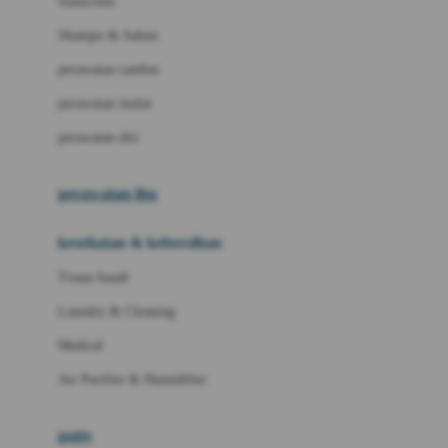
Sunscreen
London Taxi
Shampo & Sabun
Love To Dream
perawatan rambut
perawatan mulut
M
perawatan diri
Magformers
Mama's Choice
perawatan ibu
Mamas&Papas
kesehatan & kebersihan
Mamaway
Tissue basah
Maxi Cosi
Laundry & Cleaning
Megabloks
Medical
Micro
Air Purifier & Humidifier
MiDeer
Mimi & Lula
potty