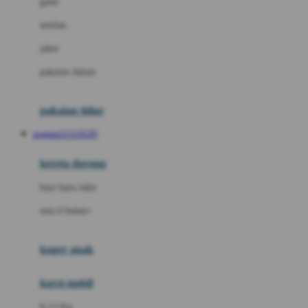
gaun
Dae Organics
setelan
Docare
jaket
Doona
pakaian dalam
Down To Earth
Drew
pakaian tidur
Dr. Brown's
pragma123 LOGIN
E
kereta dorong
ELC
bayi baru lahir
Ergobaby
usia 6 bulan+
Expert Care
koper anak
Ezyroller
kursi mobil
F
0-13 Kg