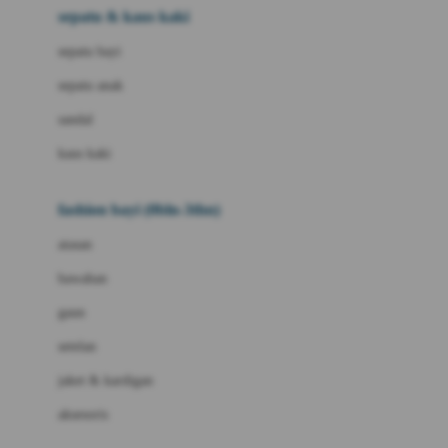
Beauty Barn
sepatu & kaus kaki
Bio Oil
sepatu bayi
Biolane
sepatu anak
Bite Fighters
sandal
Bizzi Growin
kaus kaki
Blackmores
fashion bayi (0bln-3thn)
Blooming Marvellous
atasan
Bonnels
bawahan
Bravado
gaun
Bruder
setelan
Brush Baby
jaket & kardigan
Buds Organics
aksesoris
Bugaboo