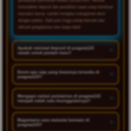
pembaruan permainan terbaru secara rutin. Nikmati
kemudahan deposit dan penarikan cepat yang membuat
transaksi lancar, sambil mengatur manajemen akun
dengan praktis. Raih poin tinggi setiap bermain dan
nikmati pengalaman seru tanpa ribet!
Apakah minimal deposit di pragma123
+
ramah untuk pemain baru?
Setelah mendaftar sebagai anggota, Anda dapat
menggunakan tips navigasi untuk menjelajahi berbagai
Event apa saja yang biasanya tersedia di
+
pragma123?
permainan seperti kasino, bingo, atau taruhan olahraga
di platform ini, misalnya dengan memilih permainan
Sebagai anggota baru, Anda bisa menggunakan tips
sesuai preferensi Anda. Platform ini menawarkan
dan strategi untuk merasakan berbagai permainan yang
Mengapa variasi permainan di pragma123
strategi untuk penggunaan efektif, seperti
+
menjadi salah satu keunggulannya?
tersedia dalam platform ini. Misalnya, setelah daftar,
membandingkan peringkat permainan sebelum memulai
coba pelajari cara menavigasi permainan slot dan meja
taruhan olahraga atau menganalisis pola angka untuk
Setelah register sebagai anggota, kamu bisa langsung
untuk meningkatkan pengalaman kamu. Platform ini
meningkatkan peluang menang dalam slot gratis. Selain
menjelajahi berbagai permainan seru mulai dari slot,
Bagaimana cara memulai bermain di
juga menyediakan strategi untuk penggunaan bingo dan
+
itu, Anda juga bisa mengakses tips tentang manajemen
pragma123?
bingo, roulette, taruhan olahraga, kasino live, hingga
olahraga, seperti menganalisis peringkat permainan
akun, seperti bagaimana beralih cepat antara kategori