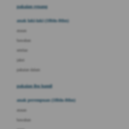
Buggygear
pakaian renang
Bumkins
anak laki-laki (18bln-8thn)
C
atasan
Cetaphil
bawahan
Chicco
setelan
Childlife
jaket
Clevamama
pakaian dalam
Cocolatte
Cottonseeds
pakaian ibu hamil
Cozy N Safe
anak perempuan (18bln-8thn)
Crane
atasan
Cybex
bawahan
D