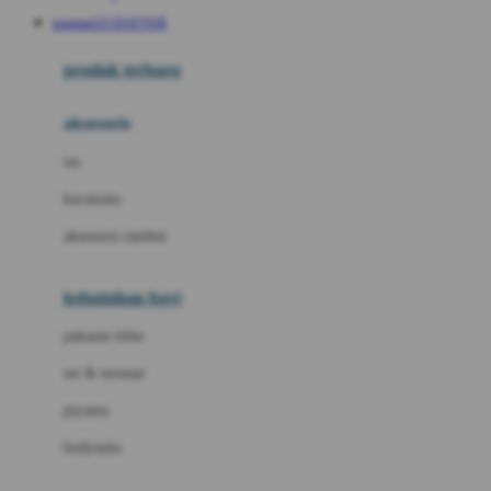
Awan
pragma123 DAFTAR
Azetabio
produk terbaru
B
aksesoris
Baabaasheepz
tas
Babiators
kacamata
Baby Dove
aksesoris rambut
Baby Jogger
Baby Rovega
kebutuhan bayi
Babybee
pakaian tidur
Banana Boat
set & terusan
Banz
piyama
Barbie
bodysuits
Beaba