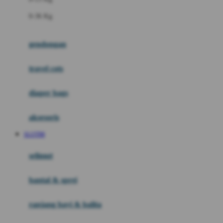
Felt So Sweet
0-36 Kg
Fisher Price
Flipper
gendongan
Friends Of Sally
travel cots
G
diaper bags
Gb
Geko
aksesoris
Graco
SLOT88
Gund
selimut
H
bantal & sprei
Habbie
Haenim
ranjang bayi & balita
Happy Horse