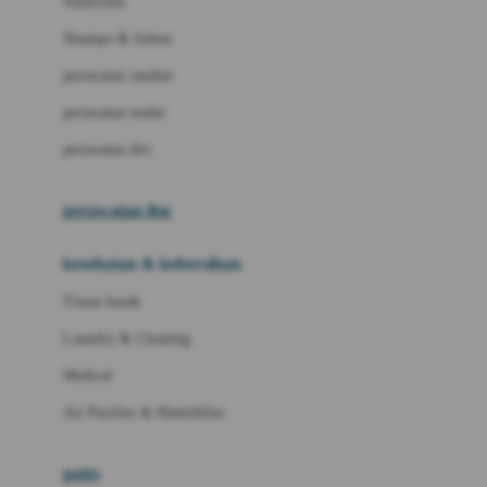
Sunscreen
London Taxi
Shampo & Sabun
Love To Dream
perawatan rambut
perawatan mulut
M
perawatan diri
Magformers
Mama's Choice
perawatan ibu
Mamas&Papas
kesehatan & kebersihan
Mamaway
Tissue basah
Maxi Cosi
Laundry & Cleaning
Megabloks
Medical
Micro
Air Purifier & Humidifier
MiDeer
Mimi & Lula
potty