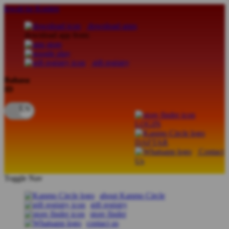
lewati ke Konten
download apps
download app from:
gift registry
Bahasa
ID
LOGIN
DAFTAR
Contact
Us
Toggle Nav
about Kanmo Circle
gift registry
store finder
contact us