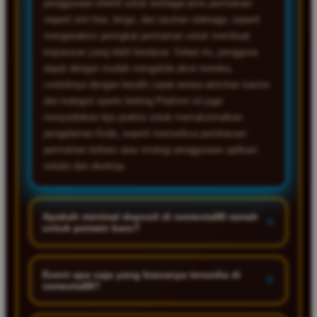
penggunaan efektif untuk berbagai jenis permainan
seperti slot free, bingo, dan taruhan olahraga, seperti
menganalisis peringkat permainan untuk membuat
keputusan yang lebih berdasar. Selain itu, pengguna
dapat dengan mudah mengelola akun mereka,
contohnya dengan beralih cepat antara aktivitas kasino
dan kategori sports betting.Platform ini juga
menyediakan tips praktis untuk memaksimalkan
pengalaman Anda, seperti memeriksa pembaruan
permainan terbaru atau strategi penggunaan aplikasi
seluler dan desktop.
Apakah minimal deposit di semesta88 ramah
+
untuk pemain baru?
Setelah anda daftar, anda dapat menggunakan berbagai
tips untuk menavigasi permainan seperti slot dan meja
Event apa saja yang biasanya tersedia di
+
semesta88?
online, misalnya dengan memilih permainan yang
menawarkan poin tinggi. Platform ini juga menyediakan
Setelah mendaftar sebagai anggota, Anda dapat