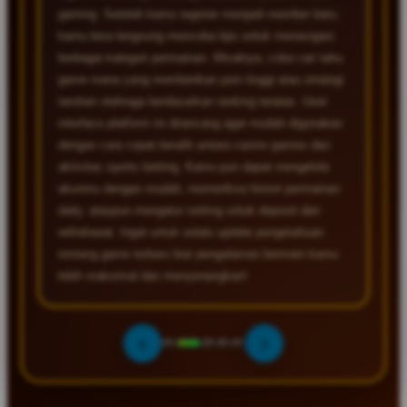
ini menyediakan pilihan pembaruan terkini serta tips
sambil makai strategi yang tepat.
cepat tentang cara melakukan deposit dan penarikan
dana secara aman dan efektif.
‹
›