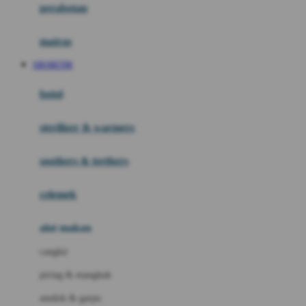
perabotan
Happy Tummy
Hauck
matras
Havaianas
SBOBET88
Hegen
botol
Hot Wheels
sterilizer & warmers
Hybrid
soothers & teethers
I
Inlacta DHA
celemek
Interlac
alat makan
Ivenet
cangkir
J
piring & mangkuk
Jack N Jill
sendok & garpu