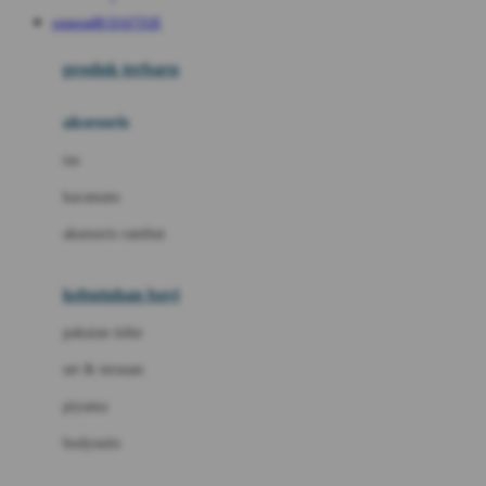
Awan
semesta88 DAFTAR
Azetabio
produk terbaru
B
aksesoris
Baabaasheepz
tas
Babiators
kacamata
Baby Dove
aksesoris rambut
Baby Jogger
Baby Rovega
kebutuhan bayi
Babybee
pakaian tidur
Banana Boat
set & terusan
Banz
piyama
Barbie
bodysuits
Beaba