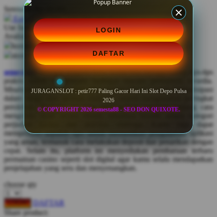
Serendah
Rp 10.000
Q
Earn
1.000.000
-
100.000.000
Bonus
Use Installment Options from
.
Laarn more
LOGIN
QV Baby
Available for :
home delivery
DAFTAR
store pickup
R
semesta88
Sebagai anggota baru, kamu bisa menggunakan tips-tips
Real Shades
praktis untuk menjelajahi berbagai macam permainan tersedia.
Misalnya, kamu bisa mencoba strategi khusus untuk berpartisipasi
Red Castle
JURAGANSLOT : petir777 Paling Gacor Hari Ini Slot Depo Pulsa
dalam bingo atau taruhan olahraga, seperti menganalisis peringkat
2026
perolehan. Platform ini juga menawarkan panduan tentang cara
Ribbon Madness
© COPYRIGHT 2026 semesta88 - SEO DON QUIXOTE.
mengelola akun secara efektif, misalnya beralih antara kategori
perjudian kasino dan aktivitas olahraga. Kamu juga dapat
S
mempelajari sepuluh tips untuk memastikan pengalaman aplikasi
yang aman, termasuk cara melakukan deposit dan penarikan dengan
Sebamed
cepat. Selain itu, platform ini menyediakan pembaruan terbaru
permainan casino seperti slot digital agar kamu selalu mendapatkan
Silver Cross
penjelajahan yang seru dan menyenangkan.
Simply Idea
choose qty
Skip Hop
DAFTAR
LOGIN
Spectra
Share product: