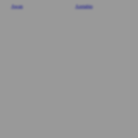
Awan
Azetabio