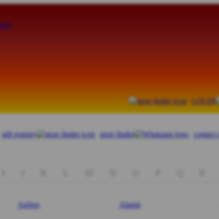
istry
LOGIN
gift registry
store finder
contact 
I
J
K
L
M
N
O
P
Q
R
Airfree
Alamii