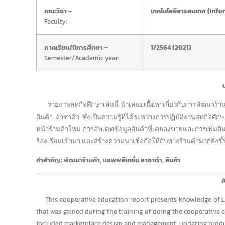
คณะวิชา –
เทคโนโลยีสารสนเทศ (Info
Faculty:
ภาคเรียน/ปีการศึกษา –
1/2564 (2021)
Semester/Academic year:
รายงานสหกิจศึกษาเล่มนี้ นำเสนอเนื้อหาเกี่ยวกับการพัฒนาร้า
สินค้า ลาซาด้า ซึ่งเป็นความรู้ที่ได้ระหว่างการปฏิบัติงานสหกิ
หน้าร้านค้าใหม่ การอัพเดทข้อมูลสินค้าที่เคยลงขายและการเพิ่มสิน
ร้องเรียนเข้ามา และสร้างความน่าเชื่อถือให้กับทางร้านค้ามากยิ่งขึ้
คำสำคัญ: พัฒนาร้านค้า, แอพพลิเคชั่น ลาซาด้า, สินค้า
A
This cooperative education report presents knowledge of L
that was gained during the training of doing the cooperative
included marketplace design and management, updating produ