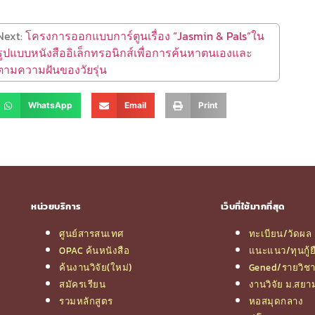
Next:
โครงการออกแบบการ์ตูนเรื่อง “Jasmin & Pals”ใน
รูปแบบหนังสืออิเล็กทรอนิกส์เพื่อการค้นหาตนเองและ
ตามความฝันของวัยรุ่น
WhatsApp
Email
Print
หน่วยบริการ
เว็บที่ใช้มากที่สุด
ศูนย์สารสนเทศ
ทะเบียน/วัดผล
OPAC ค้นหนังสือ
แนะแนว/ทุนกู้ย
ค้นงานวิจัย(ใหม่)
Gened/รายวิช
สมัครเรียน
งานวิจัย ม.สยา
รวมหลักสูตร
หอสมุดกลาง