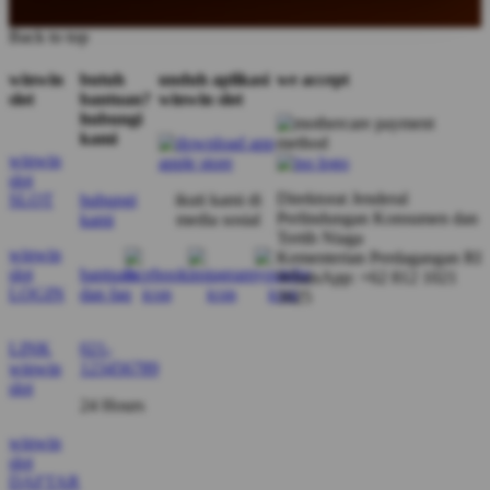
winwin
slot
Direktorat Jenderal
SLOT
hubungi
ikuti kami di
Perlindungan Konsumen dan
kami
media sosial
Tertib Niaga
winwin
Kementerian Perdagangan RI
slot
bantuan
WhatsApp: +62 812 1021
LOGIN
dan faq
3625
LINK
021-
winwin
123456789
slot
24 Hours
winwin
slot
DAFTAR
winwin
slot LINK
DAFTAR
winwin