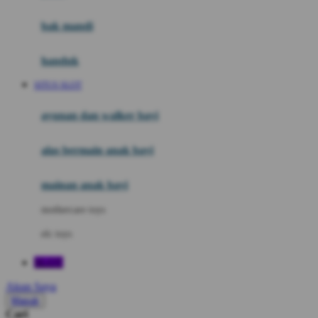
Mini Monkey
Moby
bak mandi
Momami
handuk
Mothercare
SITUS SLOT
Mustela
ayunan dan walker bayi
My Buddy Tag
My K
alas bermain anak bayi
N
mainan anak bayi
Naif
mothercare toys
Nike
elc toys
Nordic Natural
SLOT
Nuby
Akun Saya
Nuna
Masuk
Cari