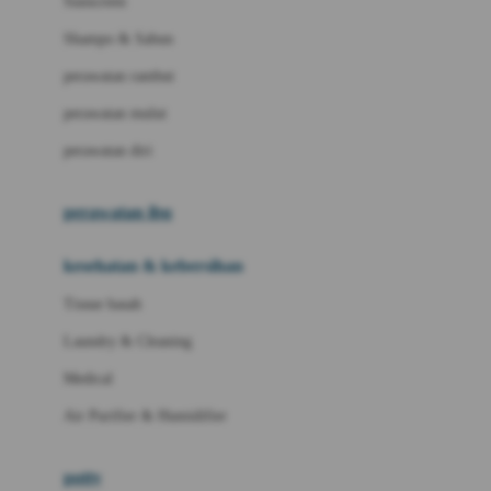
Sunscreen
London Taxi
Shampo & Sabun
Love To Dream
perawatan rambut
perawatan mulut
M
perawatan diri
Magformers
Mama's Choice
perawatan ibu
Mamas&Papas
kesehatan & kebersihan
Mamaway
Tissue basah
Maxi Cosi
Laundry & Cleaning
Megabloks
Medical
Micro
Air Purifier & Humidifier
MiDeer
Mimi & Lula
potty