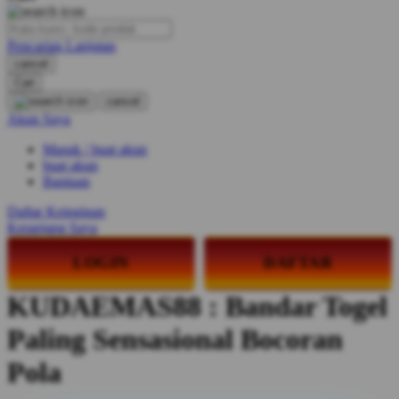
O
Pencarian Lanjutan
Oh Ma Grain
cancel
Okiedog
Cari
cancel
P
Akun Saya
Masuk / buat akun
Peachy
buat akun
Phil & Ted's
Bantuan
Philips Avent
Daftar Keinginan
Keranjang Saya
Pigeon
LOGIN
DAFTAR
Playgro
KUDAEMAS88 : Bandar Togel
Poled Global
Paling Sensasional Bocoran
Ponycycle
Puma
Pola
Pureats