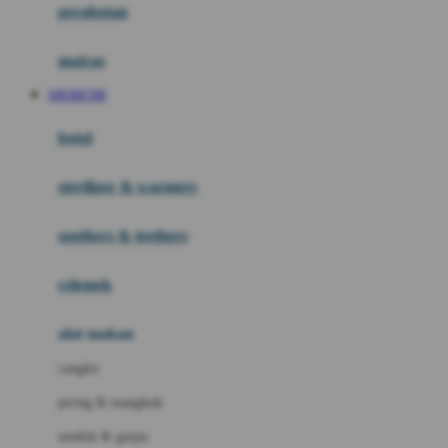
perabotan
Happy Tummy
Hauck
matras
Havaianas
SBOBET88
Hegen
botol
Hot Wheels
sterilizer & warmers
Hybrid
soothers & teethers
I
Inlacta DHA
celemek
Interlac
alat makan
Ivenet
cangkir
J
piring & mangkuk
Jack N Jill
sendok & garpu