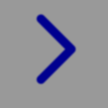
Twistshake
TY Toys
U
V
Veja
Vitaflow
Vtech
W
Waterland
Wellness