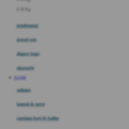
Felt So Sweet
0-36 Kg
Fisher Price
Flipper
gendongan
Friends Of Sally
travel cots
G
diaper bags
Gb
Geko
aksesoris
Graco
SLOT88
Gund
selimut
H
bantal & sprei
Habbie
Haenim
ranjang bayi & balita
Happy Horse