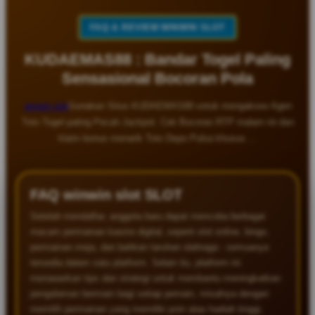
FAQ & REVIEW WINWIN SLOT
KUDAEMAS88 : Bandar Togel Paling
Sensasional Bocoran Pola
winwin slot
Gunakan Situs KUDAEMAS88 untuk mengakses Agen
Toto Togel paling Pecah Jackpot. Cek Bocoran RTP malam ini dan
klaim bonus menarik Toto Depo Pulsa khusus ...
FAQ winwin slot SLOT
Setelah mendaftar, anggota baru dapat mencoba berbagai
macam permainan kasino digital, seperti slot online, bingo,
permainan meja, dan bahkan taruhan olahraga - semuanya
tersedia dalam satu platform. Selain itu, platform ini
menawarkan tips dan strategi untuk membantu meningkatkan
pengalaman bermain bagi setiap pemain, misalnya dengan
memilih permainan yang memiliki poin atau hadiah tinggi,