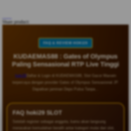
Share product:
FAQ & REVIEW HOKI29
KUDAEMAS88 : Gates of Olympus
Paling Sensasional RTP Live Tinggi
hoki29
Daftar & Login di KUDAEMAS88, Slot Gacor Maxwin
terpercaya dengan provider Gates of Olympus Sensasional JP.
Dapatkan jaminan Depo Pulsa Tanpa...
FAQ hoki29 SLOT
Setelah register sebagai anggota, kamu akan langsung
merasakan kemudahan beralih antar kategori mulai dari slot,