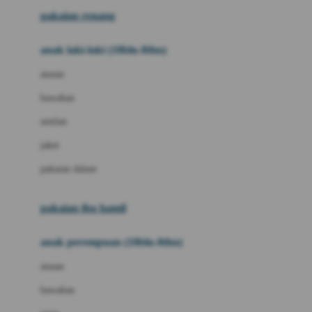
Buggygear
pakaian renang
Bumkins
anak laki-laki (18bln-8thn)
C
atasan
Cetaphil
bawahan
Chicco
setelan
Childlife
jaket
Clevamama
pakaian dalam
Cocolatte
Cottonseeds
pakaian ibu hamil
Cozy N Safe
anak perempuan (18bln-8thn)
Crane
atasan
Cybex
bawahan
D