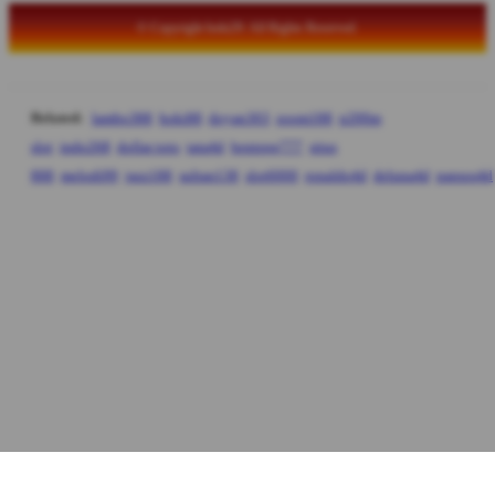
SITUS
hoki29
© Copyright hoki29. All Rights Reserved.
Related:
lambo388
hoki88
doyan303
zoom188
p200m
slot
indo268
dollar toto
tata4d
benteng777
situs
888
melodi99
jazz188
sultan138
slot6000
ronaldo4d
deluna4d
pansos4d