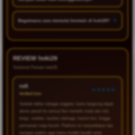
olahraga seperti menganalisis statistik tim. Selain itu,
Platform ini menyediakan tips navigasi untuk beralih
platform ini memberikan tips tentang cara mengelola
Setelah kamu daftar, ada banyak tips yang bisa
antar kategori dengan mudah, plus fitur manajemen
akun dengan cepat dan aman, seperti beralih antara
membantu kamu menjelajahi berbagai macam
+
akun praktis demi kenyamanan bermain. Nikmati
Bagaimana cara memulai bermain di hoki29?
kategori game dan aktivitas terkait olahraga, serta
permainan seperti slot, bingo, atau games meja.
deposit dan penarikan cepat yang memastikan
mengakses informasi deposit dan penarikan yang
Misalnya, kamu dapat memilih game yang menawarkan
Setelah mendaftar sebagai anggota, Anda dapat
transaksi lancar tanpa hambatan. Selalu pantau update
mudah. Ada juga sepuluh cara untuk meningkatkan
poin tinggi untuk meningkatkan peluang menang.
menggunakan tips untuk menavigasi berbagai jenis
permainan terbaru untuk pengalaman lebih seru. Jangan
pengalaman gaming kamu dengan tips untuk mencari
Platform ini juga menyediakan strategi untuk
permainan seperti slot dan games meja untuk
lupa, peluang raih poin tinggi selalu terbuka setiap
promo terbaru atau menemukan permainan baru di
penggunaan bingo dan taruhan olahraga yang efektif,
meningkatkan pengalaman bermain. Misalnya, pilihlah
minggunya!
REVIEW hoki29
beberapa kategori. Platform ini terus update agar
contohnya dengan memeriksa peringkat permainann
permainan kasino yang memberikan poin tinggi atau
pengalaman bermain slot, bingo, table games, dan
untuk membuat keputusan yang lebih akurat. Bagi
Testimoni Pemain hoki29.
pelajari strategi untuk bingo dan taruhan olahraga
sports-related gaming kalian semakin menyenangkan
anggota yang ingin memaksimalkan pengalaman
dengan menganalisis peringkat dari platform. Platform
dan bermanfaat.
mereka, ada sepuluh tips untuk mengelola akun dengan
ini juga menawarkan tips untuk mengelola akun Anda
dina
cepat dan aman, seperti beralih d antara permainan
lebih efektif, seperti beralih cepat antara kategori
★★★★★
kasino dan aktivitas olahraga. Secara keseluruhan,
Verified User
games kasino dan sports, dan panduan untuk deposit
platform ini fokus pada pembuatan pengalaman
dan penarikan yang lebih aman dan cepat. Dengan tips
Setelah register sebagai anggota, Anda akan
pengguna yang nyaman dan menyenangkan dengan
ini, Anda dapat menjelajahi berbagai permainan baru,
menemukan berbagai tips navigasi untuk mudah
menghadirkan tips strategi yang mudah dipahami.
mengeksplorasi promo menarik, dan merasakan
beralih antar kategori permainan seperti slot, bingo,
pengalaman bermain yang lebih seru di platform ini.
roulette, taruhan olahraga, kasino live, dan permainan
meja. Platform ini menyediakan fitur manajemen akun