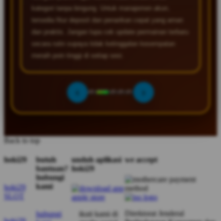
yang praktis serta proses deposit dan penarikan cepat
demi kenyamanan bermain. Jangan lupa kumpulkan
poin tinggi setiap kali mencoba pembaruan permainan
terbaru yang rutin mendapat update. Dengan panduan
yang ramah ini, pengalaman bermain Anda akan
semakin lancar dan menyenangkan sejak hari pertama
bergabung.
‹
›
Back to top
hoki29
butuh
unduh aplikasi
we accept
bantuan?
hoki29
hubungi
kami
hoki29
SLOT