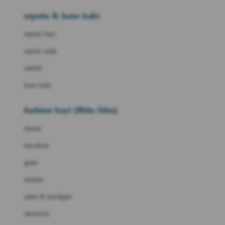
sepatu & kaus kaki
sepatu bayi
sepatu anak
sandal
kaus kaki
fashion bayi (0bln-3thn)
atasan
bawahan
gaun
setelan
jaket & kardigan
aksesoris