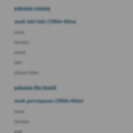
pakaian renang
anak laki-laki (18bln-8thn)
atasan
bawahan
setelan
jaket
pakaian dalam
pakaian ibu hamil
anak perempuan (18bln-8thn)
atasan
bawahan
gaun