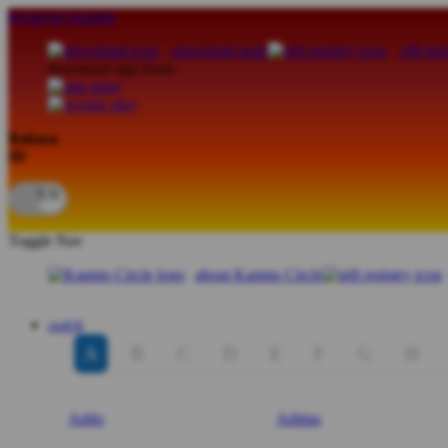
lewati ke Konten
download apps
gift reg
download app from:
Bahasa
ID
Toggle Nav
about Kanmo Circle
slot838
A
B
C
D
E
F
G
H
Addo
Adidas