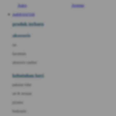
Asics
Aveeno
slot838 DAFTAR
produk terbaru
aksesoris
tas
kacamata
aksesoris rambut
kebutuhan bayi
pakaian tidur
set & terusan
piyama
bodysuits