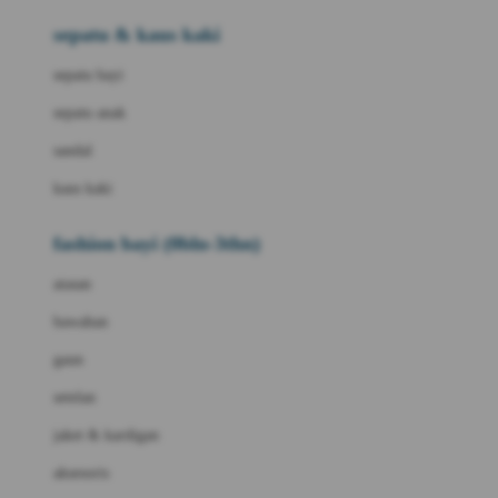
sepatu & kaus kaki
sepatu bayi
sepatu anak
sandal
kaus kaki
fashion bayi (0bln-3thn)
atasan
bawahan
gaun
setelan
jaket & kardigan
aksesoris