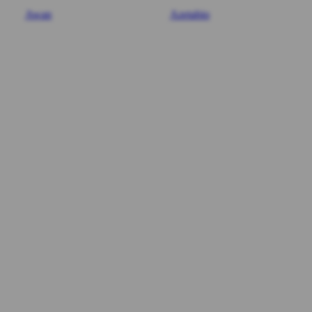
Awan
Azetabio