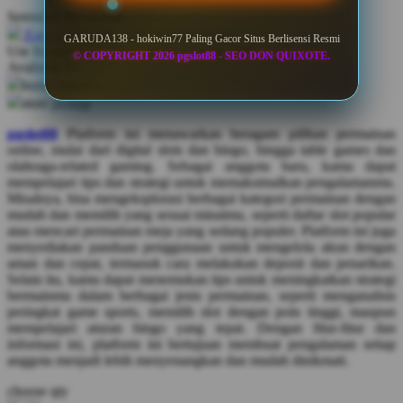
Serendah
Rp 10.000
Q
Earn
1.000.000
-
100.000.000
Bonus
GARUDA138 - hokiwin77 Paling Gacor Situs Berlisensi Resmi
Use Installment Options from
.
Laarn more
© COPYRIGHT 2026 pgslot88 - SEO DON QUIXOTE.
QV Baby
Available for :
home delivery
store pickup
R
pgslot88
Platform ini menawarkan beragam pilihan permainan
Real Shades
online, mulai dari digital slots dan bingo, hingga table games dan
olahraga-related gaming. Sebagai anggota baru, kamu dapat
Red Castle
mempelajari tips dan strategi untuk memaksimalkan pengalamanmu.
Misalnya, bisa mengeksplorasi berbagai kategori permainan dengan
Ribbon Madness
mudah dan memilih yang sesuai minatmu, seperti daftar slot popular
atau mencari permainan meja yang sedang populer. Platform ini juga
S
menyediakan panduan penggunaan untuk mengelola akun dengan
aman dan cepat, termasuk cara melakukan deposit dan penarikan.
Sebamed
Selain itu, kamu dapat menemukan tips untuk meningkatkan strategi
bermainmu dalam berbagai jenis permainan, seperti menganalisis
Silver Cross
peringkat game sports, memilih slot dengan poin tinggi, maupun
mempelajari aturan bingo yang tepat. Dengan fitur-fitur dan
Simply Idea
informasi ini, platform ini bertujuan membuat pengalaman setiap
anggota menjadi lebih menyenangkan dan mudah dinikmati.
Skip Hop
choose qty
Spectra