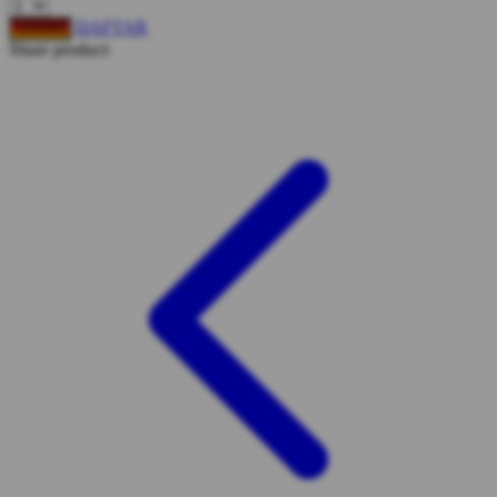
Squishmallows
DAFTAR
LOGIN
Share product:
Starbooks
Stick-O
Stokke
Sudocrem
Sumimo
Sunnylife
Sun-Staches
Swimava
T
Tommee Tippee
Trunki
Tutti Bambini