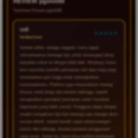
REVIEW pgslot88
poin tinggi untuk meningkatkan peluang kemenangan.
mudah mengakses sepuluh tips untuk mengelola akun,
Testimoni Pemain pgslot88.
Platform ini juga menyediakan tips untuk penggunaan
seperti beralih cepat antara permainan kasino dan
efektif dalam bingo dan taruhan olahraga, seperti
aktivitas terkait olahraga, semua disertai panduan
menganalisis peringkat permainan untuk membuat
penggunaan yang aman dan cepat. Untuk pengalaman
dina
keputusan yang lebih strategis. Selain itu, anda bisa
★★★★★
optimal, gunakan tips – misalnya untuk memeriksa
Verified User
mempelajari sepuluh cara terbaik untuk mengelola akun
pembaruan permainan terbaru atau strategi deposit dan
Anda, misalnya beralih cepat antara kategori kasino
Setelah daftar sebagai anggota, kamu dapat mencoba
penarikan yang lebih efektif. Dengan panduan ini, Anda
dan kategori olahraga, serta memastikan proses
tips untuk menavigasi berbagai macam permainan,
dapat menjelajahi berbagai permainan seperti slot dan
deposit dan penarikan berjalan aman dan cepat.
seperti memilih slot yang memiliki poin tinggi atau
bingo, memaksimalkan setiap saat di platform.
Dengan informasi ini, anda dapat menikmati
mempelajari strategi untuk bingo dan taruhan olahraga
pengalaman bermain game yang lebih menyenangkan
seperti menganalisis peringkat permainan. Platform ini
dan memaksimalkan waktu di platform kami.
juga menawarkan tips untuk mengelola akun secara
efektif, misalnya beralih cepat antar kategori
permainan kasino dan aktivitas olahraga, serta
panduan untuk melakukan deposit dan penarikan
dengan cepat dan aman . Secara keseluruhan,
platform ini fokus pada pengalaman pengguna yang
nyaman dengan berbagai tips dan strategi untuk
memaksimalkan kegunaan platform baik di aplikasi