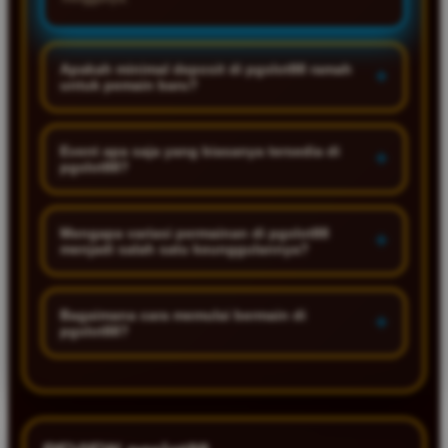
Apakah minimal deposit di pgslot88 ramah
+
untuk pemain baru?
Setelah register sebagai anggota, kamu langsung bisa
menikmati berbagai permainan mulai dari slot, bingo,
Event apa saja yang biasanya tersedia di
+
pgslot88?
roulette, taruhan olahraga, kasino live, hingga
permainan meja yang seru. Platform ini menyediakan
Setelah register sebagai anggota, kamu bisa langsung
tips navigasi mudah agar kamu bisa beralih antar
eksplore beragam game mulai dari slot, bingo, roulette,
Mengapa variasi permainan di pgslot88
kategori dengan lancar, serta fitur manajemen akun
+
menjadi salah satu keunggulannya?
taruhan olahraga, kasino live, hingga permainan meja.
untuk deposit dan penarikan cepat. Jangan lewatkan
Platform ini sangat mudah digunakan dengan tips
update permainan terbaru dan kesempatan meraih poin
Setelah daftar sebagai anggota, Anda dapat
navigasi yang memudahkan beralih antar kategori
tinggi di setiap sesi bermain. Bergabunglah sekarang
memanfaatkan beragam tips untuk menavigasi dunia
Bagaimana cara memulai bermain di
hanya dalam sekali klik. Manajemen akun jadi lebih
+
untuk pengalaman bermain yang praktis dan
pgslot88?
slot dan permainan meja, misalnya dengan memilih
praktis berkat sistem deposit dan penarikan cepat yang
menguntungkan!
permainan yang menawarkan poin tinggi. Platform ini
aman. Jangan lewatkan update pembaruan permainan
Setelah mendaftar sebagai member, anda dapat mulai
juga menyediakan strategi untuk penggunaan efektif
terbaru untuk terus dapatkan poin tinggi dan
memanfaatkan tips dan strategi untuk menjelajahi
bingo dan taruhan olahraga, seperti menganalisis
pengalaman bermain yang lebih seru.
berbagai pilihan permainan yang tersedia. Misalnya,
peringkat permainan agar bisa membuat keputusan
anda bisa memilih permainan slot atau meja dengan
yang lebih hati-hati. Selain itu, pengguna dapat dengan