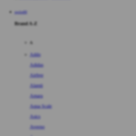
pgslot88
Brand A-Z
A
Addo
Adidas
Airfree
Alamii
Amara
Aqua Scale
Asics
Aveeno