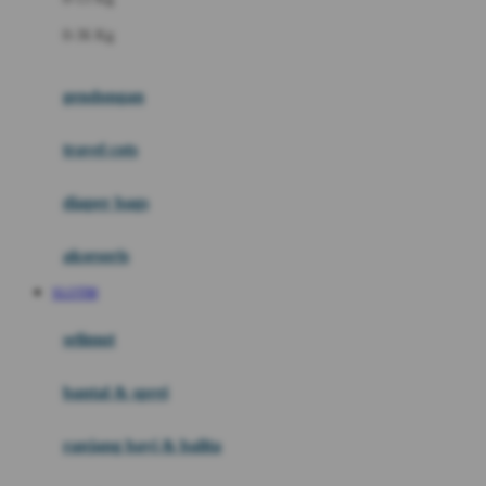
Felt So Sweet
0-36 Kg
Fisher Price
Flipper
gendongan
Friends Of Sally
travel cots
G
diaper bags
Gb
Geko
aksesoris
Graco
SLOT88
Gund
selimut
H
bantal & sprei
Habbie
Haenim
ranjang bayi & balita
Happy Horse