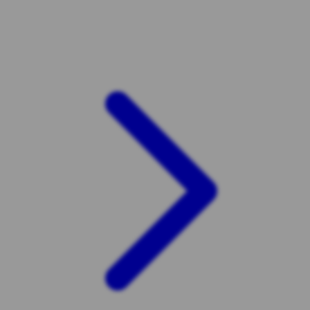
Twistshake
TY Toys
U
V
Veja
Vitaflow
Vtech
W
Waterland
Wellness