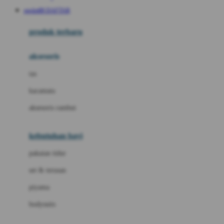
Awan
pgslot88 DAFTAR
Azetabio
produk terbaru
B
aksesoris
Baabaasheepz
tas
Babiators
kacamata
Baby Dove
aksesoris rambut
Baby Jogger
Baby Rovega
kebutuhan bayi
Babybee
pakaian tidur
Banana Boat
set & terusan
Banz
piyama
Barbie
bodysuits
Beaba