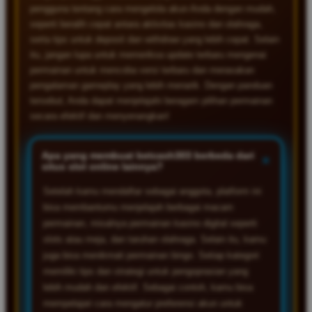
pengguna tentang cara mengelola akun Anda dengan mudah,
seperti beralih cepat antara aktivitas kasino dan olahraga,
serta tips untuk deposit dan withdraw yang lebih cepat. Selain
itu, jangan lupa untuk memeriksa update terbaru mengenai
permainan untuk mencoba versi terbaru dan merasakan
pengalaman gameplay yang lebih menarik. Dengan panduan
tersebut, Anda dapat menjelajahi beragam pilihan permainan
secara efektif dan menyenangkan!
Apa yang membuat betcash303 berbeda dari
+
situs slot online lainnya?
Setelah kamu mendaftar sebagai anggota, platform ini
bisa membantumu menjelajah berbagai macam
permainan, misalnya permainan kasino digital seperti
slots atau meja, dan taruhan olahraga. Selain itu, kamu
juga bisa menikmati permainan bingo. Setiap kategori
memiliki tips dan strategi untuk pengoprasian yang
lebih mudah dan efektif. Sebagai contoh, kamu bisa
mempelajari cara mengatur preferensi akun untuk