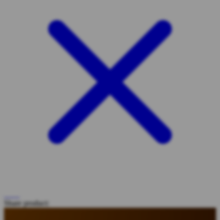
Share product: