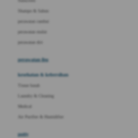
Sunscreen
London Taxi
Shampo & Sabun
Love To Dream
perawatan rambut
perawatan mulut
M
perawatan diri
Magformers
Mama's Choice
perawatan ibu
Mamas&Papas
kesehatan & kebersihan
Mamaway
Tissue basah
Maxi Cosi
Laundry & Cleaning
Megabloks
Medical
Micro
Air Purifier & Humidifier
MiDeer
Mimi & Lula
potty