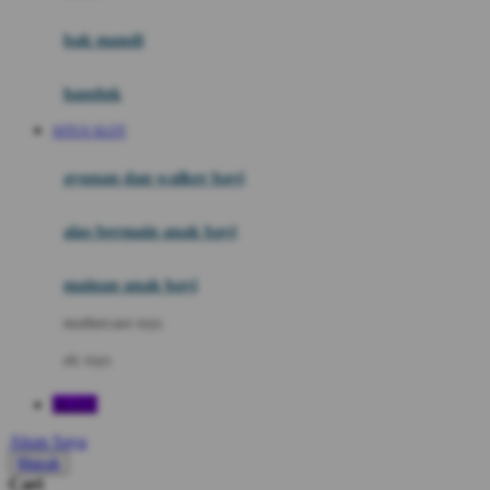
Mini Monkey
Moby
bak mandi
Momami
handuk
Mothercare
SITUS SLOT
Mustela
ayunan dan walker bayi
My Buddy Tag
My K
alas bermain anak bayi
N
mainan anak bayi
Naif
mothercare toys
Nike
elc toys
Nordic Natural
SLOT
Nuby
Akun Saya
Nuna
Masuk
Cari