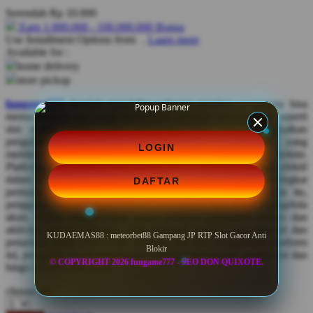
Serendah
Rp 10.000
Q
Earn
1.000.000
-
100.000.000
Bonus
Use Installment Options from
.
Laarn more
QV Baby
Available for :
home delivery
store pickup
R
fungame777
Setelah mendaftar sebagai member, pengguna bisa
Real Shades
memanfaatkan tips untuk menavigasi berbagai macam game seperti
slot online, bingo, dan permainan meja dan meningkatkan
Red Castle
pengalaman mereka. Misalnya, pilihlah permainan yang
LOGIN
memberikan poin tinggi atau coba rilis baru dan update terkini.
Ribbon Madness
Platform ini juga menyediakan strategi untuk penggunaan efektif
dalam bingo dan taruhan olahraga, seperti menganalisis peringkat
DAFTAR
S
permainan agar membuat keputusan lebih hati-hati. Selain itu,
pengguna dapat dengan mudah mengakses tips untuk mengelola
Sebamed
akun, seperti beralih cepat antara kategori permainan kasino dan
aktivitas terkait olahraga, serta panduan tentang cara deposit dan
Silver Cross
KUDAEMAS88 : meteorbet88 Gampang JP RTP Slot Gacor Anti
penarikan yang lebih cepat. Dengan tips dan penggunaan platform
Blokir
ini, pengguna dapat menjelajahi berbagai permainan seperti slot dan
Simply Idea
© COPYRIGHT 2026 fungame777 - SEO DON QUIXOTE.
bingo dengan maksimal.
Skip Hop
choose qty
Spectra