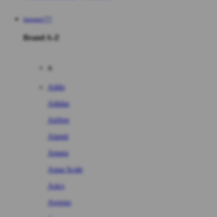
fungame777
Brand A-Z
A
Addo
Adidas
Airfree
Alamii
Amara
Aqua Scale
Asics
Aveeno