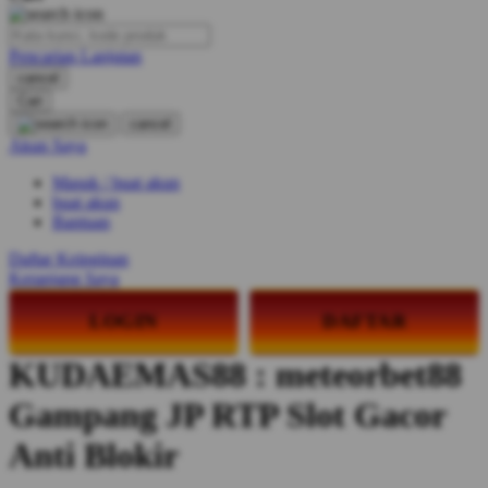
O
Pencarian Lanjutan
Oh Ma Grain
cancel
Okiedog
Cari
cancel
P
Akun Saya
Masuk / buat akun
Peachy
buat akun
Phil & Ted's
Bantuan
Philips Avent
Daftar Keinginan
Keranjang Saya
Pigeon
LOGIN
DAFTAR
Playgro
KUDAEMAS88 : meteorbet88
Poled Global
Gampang JP RTP Slot Gacor
Ponycycle
Puma
Anti Blokir
Pureats