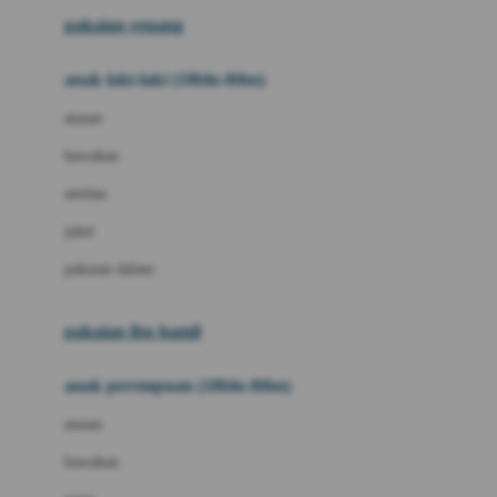
Buggygear
pakaian renang
Bumkins
anak laki-laki (18bln-8thn)
C
atasan
Cetaphil
bawahan
Chicco
setelan
Childlife
jaket
Clevamama
pakaian dalam
Cocolatte
Cottonseeds
pakaian ibu hamil
Cozy N Safe
anak perempuan (18bln-8thn)
Crane
atasan
Cybex
bawahan
D