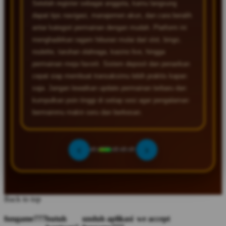
terkait olahraga, semua dengan panduan penggunaan
platform ini menjadi tempat yang menyenangkan untuk
yang aman dan mudah dipahami. Ingatlah untuk selalu
mencoba berbagai permainan dengan aman dan mudah
update informasi terbaru tentang permainan dan promo
digunakan.
menarik di platform ini. Selamat menikmati berbagai
pilihan permainan seperti slot dan bingo!
‹
›