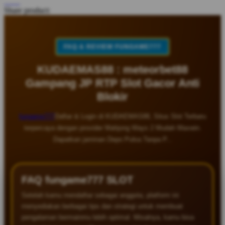
Share product:
FAQ & REVIEW FUNGAME777
KUDAEMAS88 : meteorbet88
Gampang JP RTP Slot Gacor Anti
Blokir
fungame777
Daftar & Login di KUDAEMAS88, Situs Slot Terbaru
terpercaya dengan provider Mahjong Ways 2 Mudah Maxwin.
Dapatkan jaminan Depo Pulsa Tanpa P...
FAQ fungame777 SLOT
Setelah kamu mendaftar sebagai anggota, platform ini
menyediakan berbagai tips dan strategi untuk membuat
pengalaman bermainmu lebih optimal. Misalnya, kamu bisa