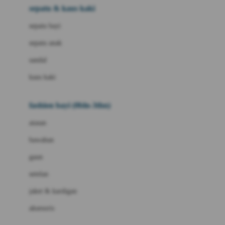
Beauty Barn
sepatu & kaus kaki
Bio Oil
sepatu bayi
Biolane
sepatu anak
Bite Fighters
sandal
Bizzi Growin
kaus kaki
Blackmores
fashion bayi (0bln-3thn)
Blooming Marvellous
atasan
Bonnels
bawahan
Bravado
gaun
Bruder
setelan
Brush Baby
jaket & kardigan
Buds Organics
aksesoris
Bugaboo