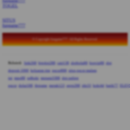
LINK
DAFTAR
fungame777
fungame777
TOGEL
SITUS
fungame777
© Copyright fungame777. All Rights Reserved.
Related:
link268
bigslot288
cair138
slotbola88
bosvip88
slot
deposit 1000
keluaran ttm
gacor888
situs gacor malam
ini
mpo88
wdhoki
menara3388
slot paling
gacor
dolar188
jktgame
merak123
agen288
idn33
hoki4d
batik77
ELEV