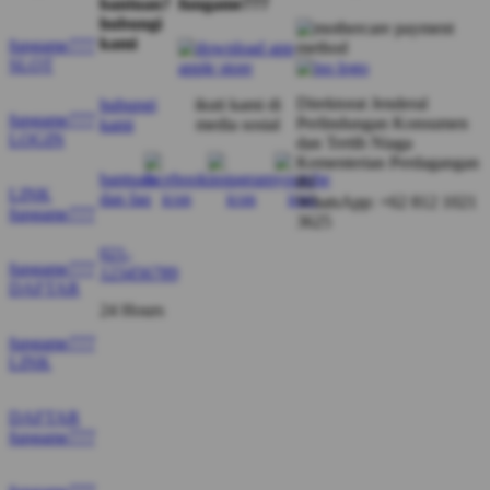
Back to top
fungame777
butuh
unduh aplikasi
we accept
bantuan?
fungame777
hubungi
kami
fungame777
SLOT
Direktorat Jenderal
hubungi
ikuti kami di
fungame777
Perlindungan Konsumen
kami
media sosial
LOGIN
dan Tertib Niaga
Kementerian Perdagangan
bantuan
RI
LINK
dan faq
WhatsApp: +62 812 1021
fungame777
3625
021-
fungame777
123456789
DAFTAR
24 Hours
fungame777