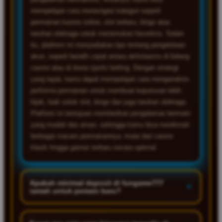
mempelajari cara menavigasi kategori seperti
permainan kasino online, slot terbaru, bingo atau
taruhan olahraga untuk menemukan favoritmu. Selain
itu, platform ini menyediakan tips tentang pengelolaan
akun, seperti beralih cepat antara aktivitasmu di bidang
casino atau di dunia sports betting. Dengan strategi
yang tepat, kamu dapat mempelajari cara menganalisis
performa permainan untuk membuat keputusan lebih
bijak, baik untuk slot, bingo dan juga taruhan olahraga.
Platform ini bertujuan memberikan pengalaman bermain
yang mudah dan aman, sehingga kamu bisa menikmati
berbagai macam permainannya, mulai dari casino
klasik hingga games terbaru secara optimal.
Apakah minimal deposit di fungame777
+
ramah untuk pemain baru?
Setelah daftar akun, anggota baru dapat memanfaatkan
berbagai tips untuk menavigasi platform dan