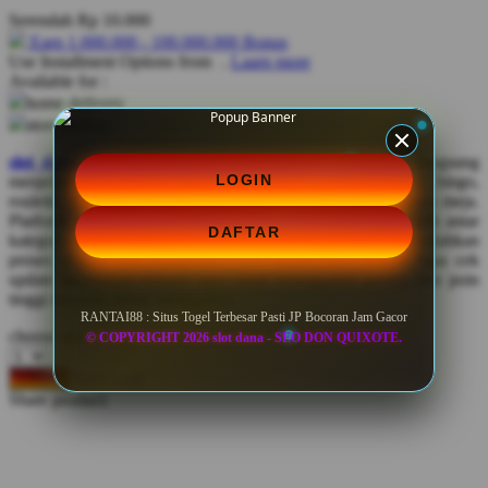
Serendah
Rp 10.000
Q
Earn
1.000.000
-
100.000.000
Bonus
Use Installment Options from
.
Laarn more
QV Baby
Available for :
home delivery
store pickup
R
slot dana
Setelah register sebagai anggota, Anda bisa langsung
Real Shades
LOGIN
menjelajahi berbagai kategori permainan mulai dari slot, bingo,
roulette, kasino live, hingga taruhan olahraga dan permainan meja.
Red Castle
Platform ini menyediakan tips navigasi praktis untuk beralih antar
DAFTAR
kategori dengan mudah. Fitur manajemen akun juga memudahkan
Ribbon Madness
proses deposit dan penarikan cepat kapan saja. Jangan lupa cek
update permainan terbaru agar tidak ketinggalan promo dan poin
S
tinggi menarik setiap minggunya.
RANTAI88 : Situs Togel Terbesar Pasti JP Bocoran Jam Gacor
Sebamed
choose qty
© COPYRIGHT 2026 slot dana - SEO DON QUIXOTE.
Silver Cross
DAFTAR
LOGIN
Share product:
Simply Idea
Skip Hop
Spectra