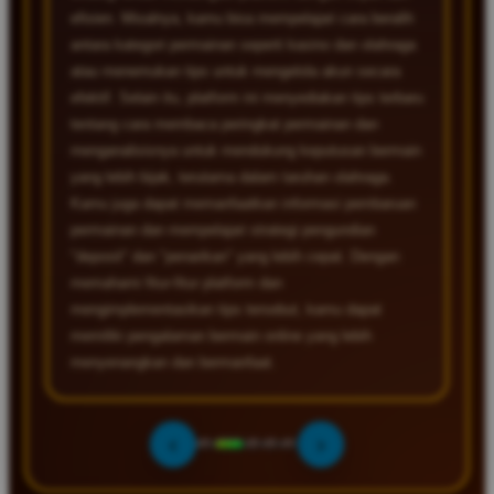
cepat dan efisien. Selain itu, platform juga
menyediakan informasi tentang cara mengelola akun
dengan efektif, seperti beralih antara aktivitas olahraga
dan casino. Jika kamu tertarik pada permainan bingo
atau taruhan olahraga, platform ini memberikan
panduan tentang strategi bermain yang dapat
meningkatkan peluang kemenangan. Tips lainnya
termasuk cara memeriksa pembaruan aplikasi secara
berkala agar selalu menikmati versi terbaru permainan.
Dengan mempelajari tips ini, kamu bisa
memaksimalkan potensi platform dan menjelajahi
berbagai pilihan game dengan lebih mudah dan
menyenangkan.
‹
›