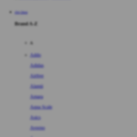
slot dana
Brand A-Z
A
Addo
Adidas
Airfree
Alamii
Amara
Aqua Scale
Asics
Aveeno