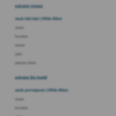
Buggygear
pakaian renang
Bumkins
anak laki-laki (18bln-8thn)
C
atasan
Cetaphil
bawahan
Chicco
setelan
Childlife
jaket
Clevamama
pakaian dalam
Cocolatte
Cottonseeds
pakaian ibu hamil
Cozy N Safe
anak perempuan (18bln-8thn)
Crane
atasan
Cybex
bawahan
D