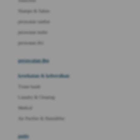
Sunscreen
London Taxi
Shampo & Sabun
Love To Dream
perawatan rambut
perawatan mulut
M
perawatan diri
Magformers
Mama's Choice
perawatan ibu
Mamas&Papas
kesehatan & kebersihan
Mamaway
Tissue basah
Maxi Cosi
Laundry & Cleaning
Megabloks
Medical
Micro
Air Purifier & Humidifier
MiDeer
Mimi & Lula
potty