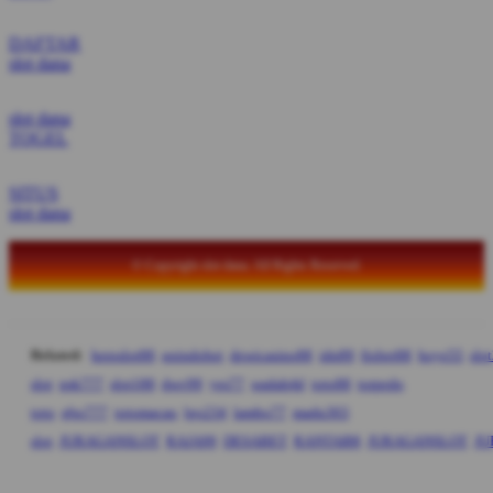
DAFTAR
slot dana
slot dana
TOGEL
SITUS
slot dana
© Copyright slot dana. All Rights Reserved.
Related:
heroslot88
qqindobet
dewicasino88
idn89
fixbet88
hoye55
slo
slot
psk777
slot188
dwv99
yes77
wadah4d
toto88
torpedo
toto
gbo777
totomacau
lgo234
lambo77
madu303
slot
JURAGANSLOT
RAJA99
DESABET
RANTAI88
JURAGANSLOT
JU