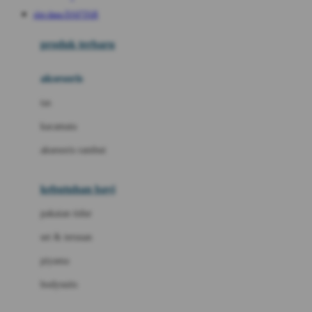
Awan
slot dana DAFTAR
Azetabio
produk terbaru
B
aksesoris
Baabaasheepz
tas
Babiators
kacamata
Baby Dove
aksesoris rambut
Baby Jogger
Baby Rovega
kebutuhan bayi
Babybee
pakaian tidur
Banana Boat
set & terusan
Banz
piyama
Barbie
bodysuits
Beaba