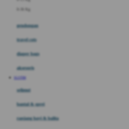
Felt So Sweet
0-36 Kg
Fisher Price
Flipper
gendongan
Friends Of Sally
travel cots
G
diaper bags
Gb
Geko
aksesoris
Graco
SLOT88
Gund
selimut
H
bantal & sprei
Habbie
Haenim
ranjang bayi & balita
Happy Horse