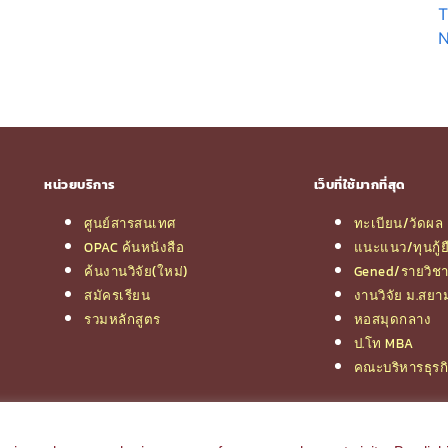
T
N
หน่วยบริการ
เว็บที่ใช้มากที่สุด
ศูนย์สารสนเทศ
ทะเบียน/วัดผล
OPAC ค้นหนังสือ
แนะแนว/ทุนกู้ย
ค้นงานวิจัย(ใหม่)
Gened/รายวิช
สมัครเรียน
งานวิจัย ม.สยา
รวมหลักสูตร
หอสมุดกลาง
ป.โท MBA
คณะบริหารธุรก
© 2026 e-Research | Siam University