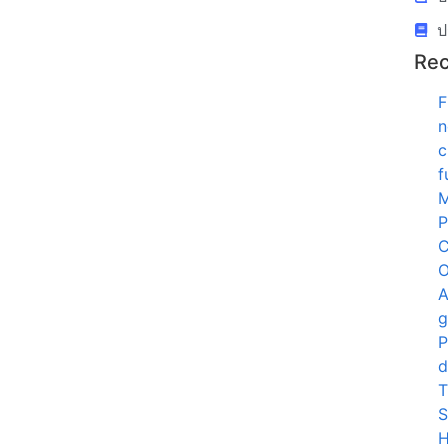
ป
Rec
F
n
c
f
P
C
O
A
g
P
d
T
S
H