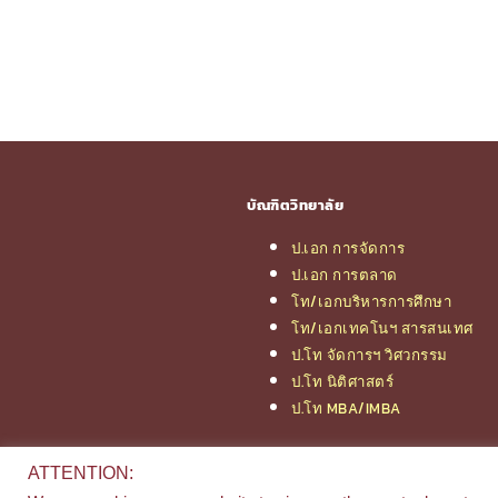
บัณฑิตวิทยาลัย
ป.เอก การจัดการ
ป.เอก การตลาด
โท/เอกบริหารการศึกษา
โท/เอกเทคโนฯ สารสนเทศ
ป.โท จัดการฯ วิศวกรรม
ป.โท นิติศาสตร์
ป.โท MBA/IMBA
ATTENTION: