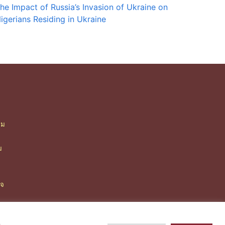
he Impact of Russia’s Invasion of Ukraine on
igerians Residing in Ukraine
ืม
า
ม
ิจ