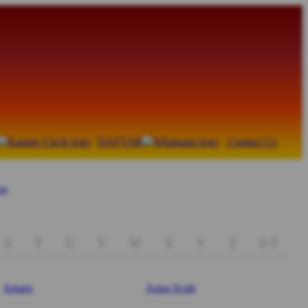
DAFTAR
Contact Us
us
S
T
U
V
W
X
Y
Z
0-9
Amara
Aqua Scale