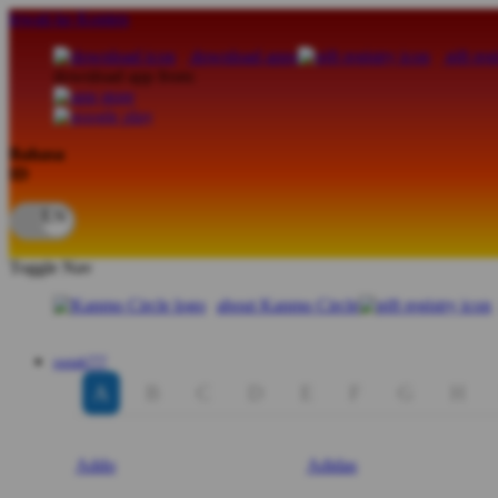
lewati ke Konten
download apps
gift reg
download app from:
Bahasa
ID
Toggle Nav
about Kanmo Circle
rupiah777
A
B
C
D
E
F
G
H
Addo
Adidas