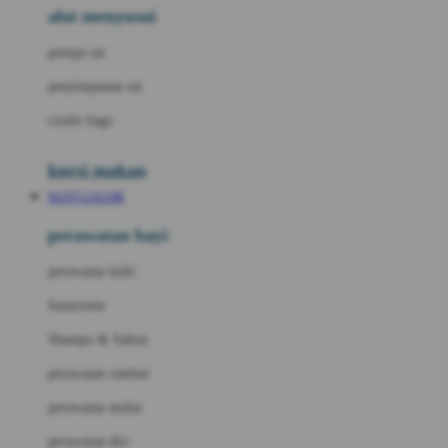
alat menyusui
pompa asi
penyimpanan asi
cooler bags
kursi makan
SLOT GACOR
perawatan bayi
perawatan kulit
Sunscreen
Shampo & Sabun
perawatan rambut
perawatan mulut
perawatan diri