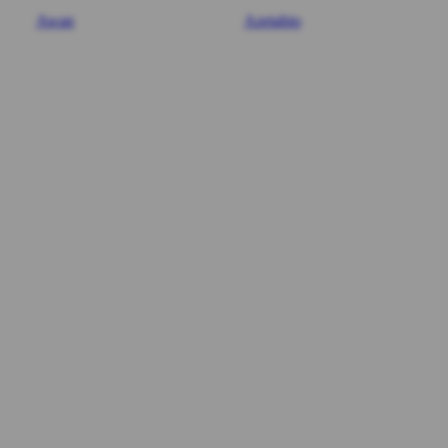
Awan
Azetabio