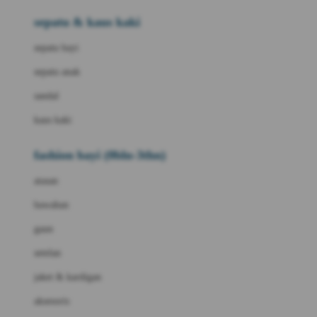
sepatu & kaus kaki
sepatu bayi
sepatu anak
sandal
kaus kaki
fashion bayi (0bln-3thn)
atasan
bawahan
gaun
setelan
jaket & kardigan
aksesoris