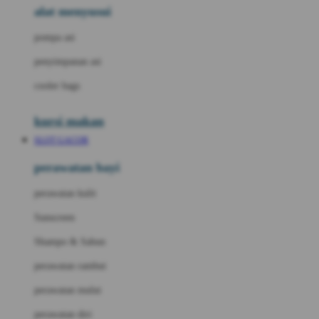
alat menyusui
pompa asi
penyimpanan asi
cooler bags
kursi makan
SLOT GACOR
perawatan bayi
perawatan kulit
Sunscreen
Shampo & Sabun
perawatan rambut
perawatan mulut
perawatan diri