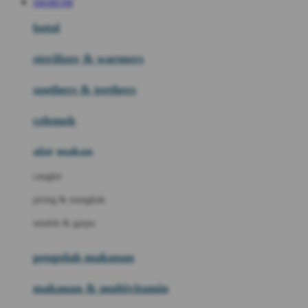
SBOBET88
botol
sterilizer & warmers
soothers & teethers
celemek
alat makan
cangkir
piring & mangkuk
sendok & garpu
pengolah makanan
makanan & multivitamin