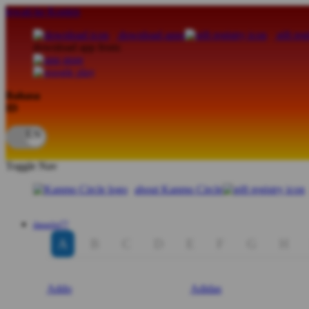
lewati ke Konten
download apps
gift reg
download app from:
Bahasa
ID
Toggle Nav
about Kanmo Circle
danaslot77
A
B
C
D
E
F
G
H
Addo
Adidas