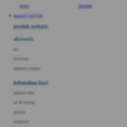
Asics
Aveeno
danaslot77 DAFTAR
produk terbaru
aksesoris
tas
kacamata
aksesoris rambut
kebutuhan bayi
pakaian tidur
set & terusan
piyama
bodysuits