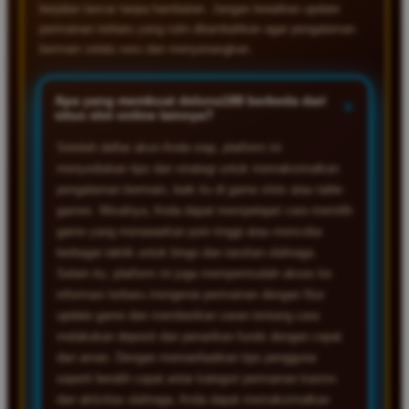
berjalan lancar tanpa hambatan. Jangan lewatkan update
permainan terbaru yang rutin ditambahkan agar pengalaman
bermain selalu seru dan menyenangkan.
Apa yang membuat deluna188 berbeda dari
+
situs slot online lainnya?
Setelah daftar akun Anda siap, platform ini
menyediakan tips dan strategi untuk memaksimalkan
pengalaman bermain, baik itu di game slots atau table
games. Misalnya, Anda dapat mempelajari cara memilih
game yang menawarkan poin tinggi atau mencoba
berbagai taktik untuk bingo dan taruhan olahraga.
Selain itu, platform ini juga mempermudah akses ke
informasi terbaru mengenai permainan dengan fitur
update game dan memberikan saran tentang cara
melakukan deposit dan penarikan funds dengan cepat
dan aman. Dengan memanfaatkan tips pengguna
seperti beralih cepat antar kategori permainan kasino
dan aktivitas olahraga, Anda dapat memaksimalkan