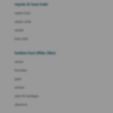
Beauty Barn
sepatu & kaus kaki
Bio Oil
sepatu bayi
Biolane
sepatu anak
Bite Fighters
sandal
Bizzi Growin
kaus kaki
Blackmores
fashion bayi (0bln-3thn)
Blooming Marvellous
atasan
Bonnels
bawahan
Bravado
gaun
Bruder
setelan
Brush Baby
jaket & kardigan
Buds Organics
aksesoris
Bugaboo