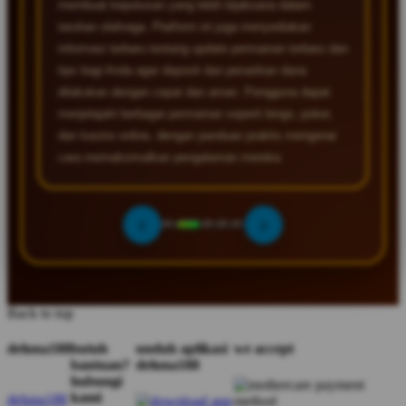
beralih cepat antara kategori permainan casino dan
kegiatan olahraga, serta tips untuk memastikan proses
deposit dan penarikan berlangsung cepat dan aman.
Kamu bisa memanfaatkan fitur-fitur platform untuk
melacak peringkat game favoritmu, memeriksa
pembaruan terbaru, atau bahkan mempelajari strategi
baru untuk mengoptimalkan pengalaman bermain.
‹
›
Back to top
deluna188
butuh
unduh aplikasi
we accept
bantuan?
deluna188
hubungi
kami
deluna188
SLOT