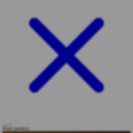
Share product: