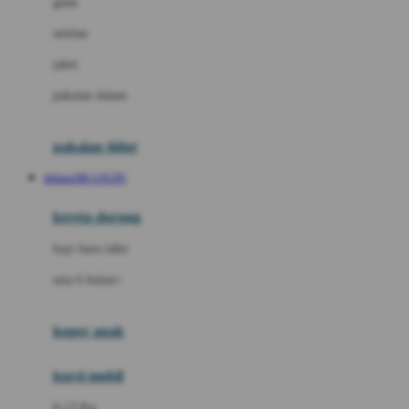
gaun
Dae Organics
setelan
Docare
jaket
Doona
pakaian dalam
Down To Earth
Drew
pakaian tidur
Dr. Brown's
deluna188 LOGIN
E
kereta dorong
ELC
bayi baru lahir
Ergobaby
usia 6 bulan+
Expert Care
koper anak
Ezyroller
kursi mobil
F
0-13 Kg