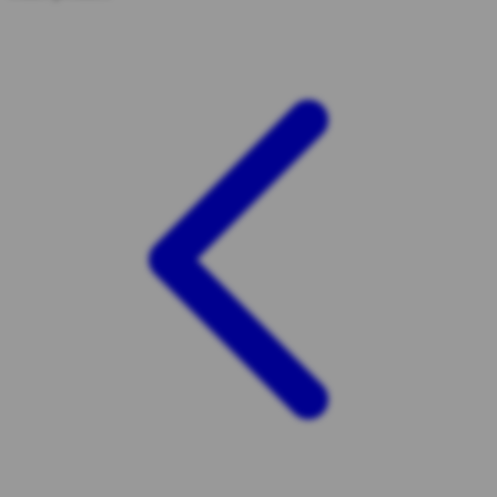
Squishmallows
Starbooks
Stick-O
Stokke
Sudocrem
Sumimo
Sunnylife
Sun-Staches
Swimava
T
Tommee Tippee
Trunki
Tutti Bambini