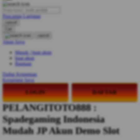
O
Pencarian Lanjutan
Oh Ma Grain
cancel
Okiedog
Cari
cancel
P
Akun Saya
Masuk / buat akun
Peachy
buat akun
Phil & Ted's
Bantuan
Philips Avent
Daftar Keinginan
Keranjang Saya
Pigeon
LOGIN
DAFTAR
Playgro
PELANGITOTO888 :
Poled Global
Spadegaming Indonesia
Ponycycle
Puma
Mudah JP Akun Demo Slot
Pureats