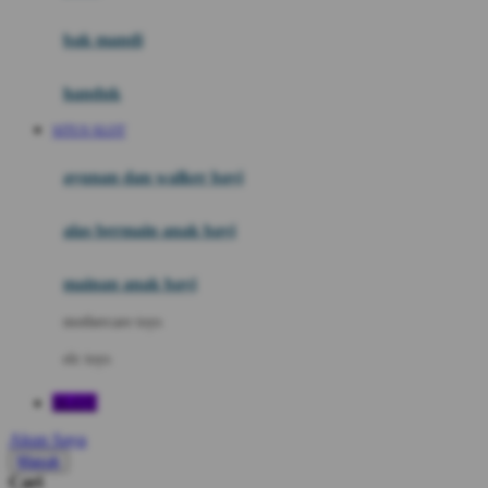
Mini Monkey
Moby
bak mandi
Momami
handuk
Mothercare
SITUS SLOT
Mustela
ayunan dan walker bayi
My Buddy Tag
My K
alas bermain anak bayi
N
mainan anak bayi
Naif
mothercare toys
Nike
elc toys
Nordic Natural
SLOT
Nuby
Akun Saya
Nuna
Masuk
Cari