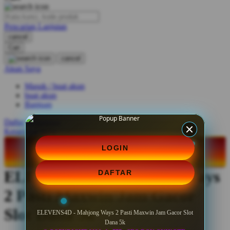
O
Pencarian Lanjutan
Oh Ma Grain
cancel
Okiedog
Cari
cancel
P
Akun Saya
Masuk / buat akun
Peachy
buat akun
Phil & Ted's
Bantuan
Philips Avent
Daftar Keinginan
Keranjang Saya
Pigeon
LOGIN
LOGIN
DAFTAR
Playgro
ELEVENS4D - Mahjong Ways
DAFTAR
Poled Global
2 Pasti Maxwin Jam Gacor
Ponycycle
Puma
Slot Dana 5k
ELEVENS4D - Mahjong Ways 2 Pasti Maxwin Jam Gacor Slot
Dana 5k
Pureats