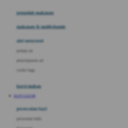
Joie
pengolah makanan
Joolz
Jujube
makanan & multivitamin
K
alat menyusui
Kiddycuts
pompa asi
Kumon
penyimpanan asi
L
cooler bags
Leapfrog
kursi makan
Leclerc
SLOT GACOR
Lee Vierra
Lillebaby
perawatan bayi
Little Bird Told Me
perawatan kulit
Little Miss Janis