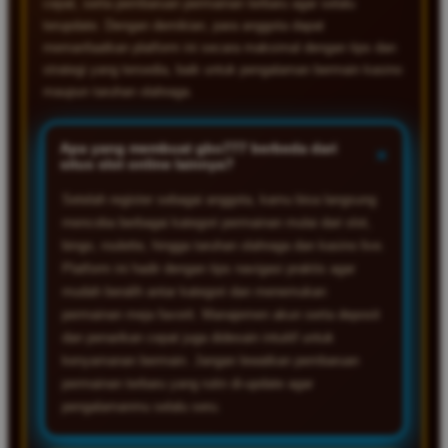
cepat, serta pembaruan permainan terbaru agar selalu
terupdate. Dengan demikian, para anggota dapat
memanfaatkan platform ini secara maksimal dengan tips dan
strategi yang tersedia, baik untuk pengalaman bermain kasino
maupun taruhan olahraga.
Apa yang membuat gbo777 berbeda dari
+
situs slot online lainnya?
Setelah register sebagai anggota, kamu bisa langsung
mencoba berbagai kategori permainan mulai dari slot,
bingo, roulette, hingga taruhan olahraga dan kasino live.
Platform ini hadir dengan tips navigasi praktis agar
mudah beralih antar kategori dan menemukan
permainan meja favorit. Manajemen akun serta deposit
dan penarikan cepat juga didesain intuitif untuk
kenyamanan bermain. Jangan lewatkan pembaruan
permainan terbaru yang rutin di-update agar
pengalamanmu selalu seru.