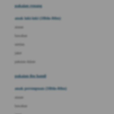
Buggygear
pakaian renang
Bumkins
anak laki-laki (18bln-8thn)
C
atasan
Cetaphil
bawahan
Chicco
setelan
Childlife
jaket
Clevamama
pakaian dalam
Cocolatte
Cottonseeds
pakaian ibu hamil
Cozy N Safe
anak perempuan (18bln-8thn)
Crane
atasan
Cybex
bawahan
D