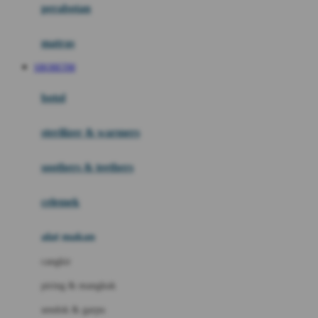
perabotan
Happy Tummy
Hauck
matras
Havaianas
SBOBET88
Hegen
botol
Hot Wheels
sterilizer & warmers
Hybrid
soothers & teethers
I
Inlacta DHA
celemek
Interlac
alat makan
Ivenet
cangkir
J
piring & mangkuk
Jack N Jill
sendok & garpu