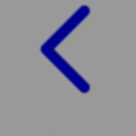
Squishmallows
Starbooks
Stick-O
Stokke
Sudocrem
Sumimo
Sunnylife
Sun-Staches
Swimava
T
Tommee Tippee
Trunki
Tutti Bambini