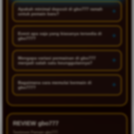
Apakah minimal deposit di gbo777 ramah
+
untuk pemain baru?
Setelah register sebagai anggota, kamu bisa langsung
menjelajahi berbagai kategori permainan mulai dari slot,
Event apa saja yang biasanya tersedia di
+
gbo777?
bingo, roulette, taruhan olahraga, kasino live, hingga
permainan meja. Platform ini menyediakan tips navigasi
Setelah register sebagai anggota, kamu langsung bisa
praktis agar kamu mudah beralih antar kategori tanpa
nikmati beragam hiburan mulai dari slot, bingo, roulette,
Mengapa variasi permainan di gbo777
bingung. Proses deposit dan penarikan dana juga super
+
menjadi salah satu keunggulannya?
taruhan olahraga, kasino live, hingga permainan meja
cepat, jadi kamu bisa fokus menikmati update
klasik. Dengan tips navigasi praktis, beralih antar
permainan terbaru setiap minggunya. Manfaatkan fitur
Setelah daftar sebagai anggota, Anda akan
kategori jadi sangat mudah sesuai selera harianmu.
manajemen akun untuk cek poin tinggi dan riwayat
mendapatkan akses penuh ke berbagai fitur menarik
Bagaimana cara memulai bermain di
Fitur manajemen akun yang intuitif juga memastikan
+
bermain kapan saja. Selamat bersenang-senang dan
gbo777?
mulai dari slot, bingo, roulette, taruhan olahraga, hingga
proses deposit dan penarikan cepat berjalan aman
raih kemenangan terbaikmu!
kasino live dan permainan meja favorit. Platform ini
tanpa hambatan. Jangan lupa cek update permainan
Setelah mendaftar sebagai anggota, kamu dapat
dirancang dengan tips navigasi yang intuitif sehingga
terbaru untuk raih poin tinggi dan keseruan maksimal
memanfaatkan tips untuk menavigasi berbagai macam
Anda bisa mudah beralih antar kategori tanpa
setiap minggunya.
permainan seperti mesin slot (slot), bingo, dan berbagai
kebingungan. Nikmati kemudahan manajemen akun
game meja (table games) , contohnya dengan memilih
serta proses deposit dan penarikan cepat untuk
REVIEW gbo777
permainan yang menawarkan poin tinggi. Platform ini
pengalaman bermain yang lancar. Jangan lewatkan
Testimoni Pemain gbo777.
juga menyediakan strategi untuk penggunaan efektif