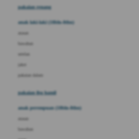
Buggygear
pakaian renang
Bumkins
anak laki-laki (18bln-8thn)
C
atasan
Cetaphil
bawahan
Chicco
setelan
Childlife
jaket
Clevamama
pakaian dalam
Cocolatte
Cottonseeds
pakaian ibu hamil
Cozy N Safe
anak perempuan (18bln-8thn)
Crane
atasan
Cybex
bawahan
D