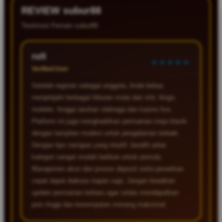
dalam permainan meja untuk hasil yang lebih baik.
demikian, Anda dapat memaksimalkan pengalaman
permainan agar semakin hati-hati dalam mengambil
REVIEW subur88
Selain itu, platform ini menawarkan tips untuk
bermain berbagai jenis permainan, seperti slot, bingo,
keputusan. In addition, platform ini menawarkan update
Testimoni Pemain subur88.
penggunaan bingo dan taruhan olahraga secara efektif,
dan olahraga, di platform ini.
informasi terbaru dan promosi menarik untuk
seperti menganalisis peringkat permainan untuk
dimaksimalkan. Kamu dapat mengakses sepuluh tips
membuat keputusan yang lebih tepat. Untuk
untuk mengelola akun dengan baik, seperti beralih
dina
pengalaman yang lebih optimal, pengguna bisa
★★★★★
cepat antara kategori permainan kasino dan aktivitas
Verified User
mencoba sepuluh cara sederhana mengelola akun,
olahraga, serta panduan tentang cara aman melakukan
misalnya dengan cepat beralih di antara olahraga dan
Setelah kamu daftar sebagai anggota, kamu bisa
deposit dan penarikan. Dengan tips penggunaan yang
kategori kasino, serta panduan keamanan dalam akses
menggunakan berbagai tips untuk menjelajahi platform
disediakan, kamu akan menemukan cara-cara mudah
sistem. Pengguna juga dapat merujuk pada tips agar
lebih efektif. Misalnya, kamu bisa mempelajari strategi
memaksimalkan pengalamanmu dalam menjelajahi
deposit dan penarikan lebih cepat, memeriksa
untuk memilih game slot atau permainan meja yang
berbagai macam permainan seperti slot dan bingo,
pembaruan permainan terbaru atau mempelajari strategi
hingga mengikuti tips navigasi agar semakin cepat dan
menawarkan poin tinggi. Platform ini juga menyediakan
untuk memaksimalkan penggunaan platform melalui
efisien.
panduan tentang cara memainkan bingo dan taruhan
perangkat seluler atau desktop.
olahraga secara strategis, termasuk menganalisis
peringkat permainan untuk bantu kamu membuat
keputusan yang tepat. Selain itu, kamu dapat
mempelajari sepuluh tips praktis untuk mengelola
akunmu dengan lebih baik, seperti beralih cepat antara
kategori kasino atau olahraga, sambil tetap menjamin