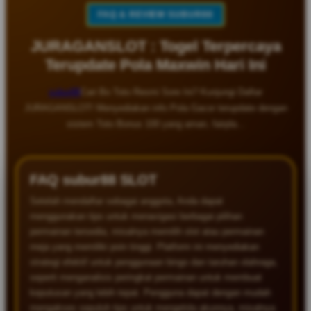
FAQ & REVIEW SUBUR88
JURAGANSLOT : Togel Terpercaya
Terupdate Pola Maxwin Hari Ini
subur88
Cari Bo Toto Resmi Sore Ini? Kunjungi Daftar
JURAGANSLOT! Menyediakan info Pola Gacor terupdate dengan
sistem Toto Bonus 100 yang aman, fairpla...
FAQ subur88 SLOT
Setelah mendaftar sebagai anggota, Anda dapat
menggunakan tips untuk menavigasi berbagai pilihan
permainan tersedia, misalnya memilih slot atau permainan
meja yang memiliki poin tinggi. Platform ini menyediakan
strategi efektif untuk penggunaan bingo dan taruhan olahraga,
seperti menganalisis peringkat permainan untuk membuat
keputusan yang lebih tepat. Pengguna dapat dengan mudah
mengakses sepuluh tips untuk mengelola akunnya, misalnya