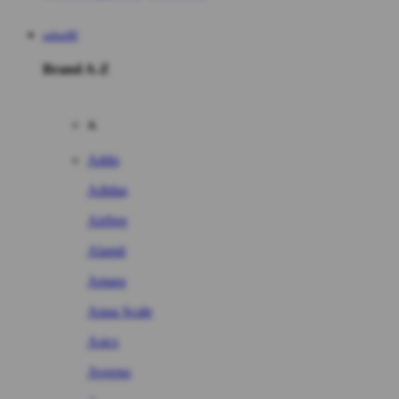
subur88
Brand A-Z
A
Addo
Adidas
Airfree
Alamii
Amara
Aqua Scale
Asics
Aveeno