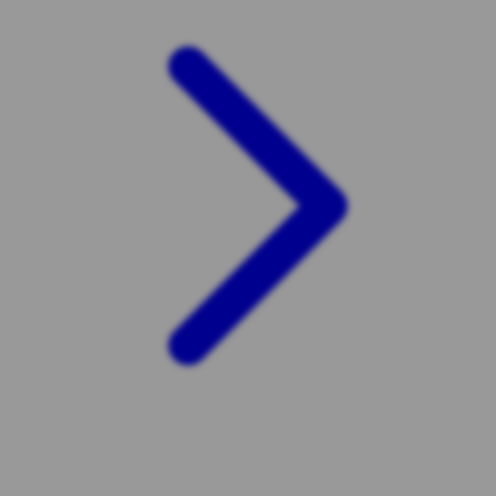
Twistshake
TY Toys
U
V
Veja
Vitaflow
Vtech
W
Waterland
Wellness