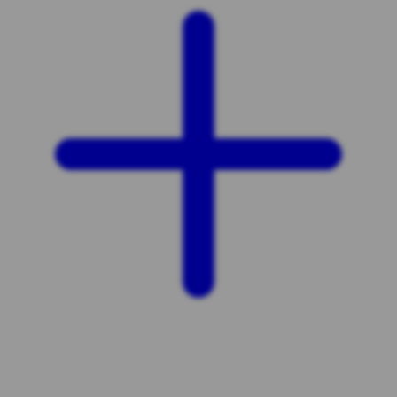
X
Xootz
Y
Yamatoya
Z
Zaxy
Zoggs
0-9
4Moms
59S