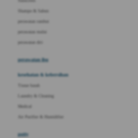
Sunscreen
London Taxi
Shampo & Sabun
Love To Dream
perawatan rambut
perawatan mulut
M
perawatan diri
Magformers
Mama's Choice
perawatan ibu
Mamas&Papas
kesehatan & kebersihan
Mamaway
Tissue basah
Maxi Cosi
Laundry & Cleaning
Megabloks
Medical
Micro
Air Purifier & Humidifier
MiDeer
Mimi & Lula
potty