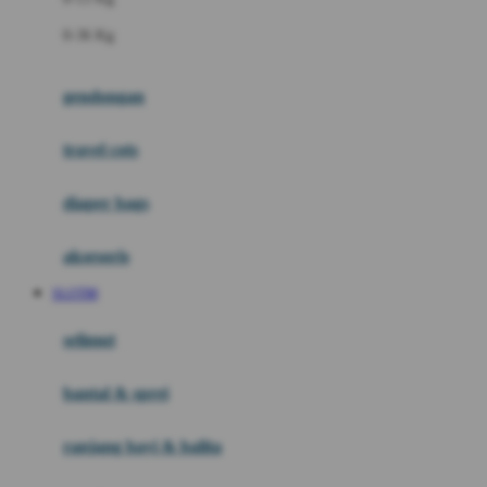
Felt So Sweet
0-36 Kg
Fisher Price
Flipper
gendongan
Friends Of Sally
travel cots
G
diaper bags
Gb
Geko
aksesoris
Graco
SLOT88
Gund
selimut
H
bantal & sprei
Habbie
Haenim
ranjang bayi & balita
Happy Horse