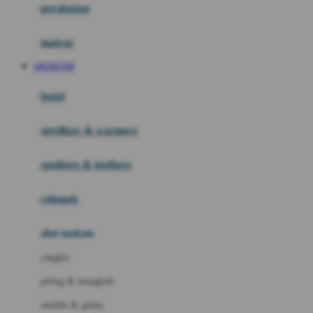
perabotan
Happy Tummy
Hauck
matras
Havaianas
SBOBET88
Hegen
botol
Hot Wheels
sterilizer & warmers
Hybrid
soothers & teethers
I
Inlacta DHA
celemek
Interlac
alat makan
Ivenet
cangkir
J
piring & mangkuk
Jack N Jill
sendok & garpu