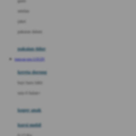
gaun
Dae Organics
setelan
Docare
jaket
Doona
pakaian dalam
Down To Earth
Drew
pakaian tidur
Dr. Brown's
jutawan toto LOGIN
E
kereta dorong
ELC
bayi baru lahir
Ergobaby
usia 6 bulan+
Expert Care
koper anak
Ezyroller
kursi mobil
F
0-13 Kg