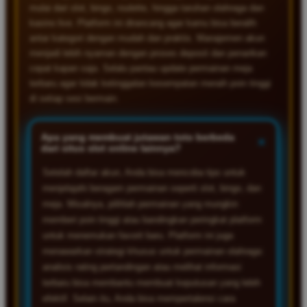
mulai dari slot, bingo, roulette, hingga taruhan olahraga dan
kasino live. Platform ini dirancang agar kamu bisa beralih
antar kategori dengan mudah dan praktis. Manajemen akun
menjadi lebih nyaman dengan proses deposit dan penarikan
cepat kapan saja. Selalu pantau update permainan meja
terbaru agar tidak ketinggalan kesempatan meraih poin tinggi
di setiap sesi bermain.
Apa yang membuat jutawan toto berbeda
+
dari situs slot online lainnya?
Setelah daftar akun, Anda bisa mencoba tips untuk
menjelajahi beragam permainan seperti slot, bingo, dan
meja. Misalnya, pilihlah permainan yang mungkin
memberi poin tinggi atau bandingkan peringkat platform
untuk menemukan favorit baru. Platform ini juga
menawarkan strategi khusus untuk permainan olahraga:
analisis rating pertandingan atau melihat informasi
terbaru bisa membantu membuat keputusan yang lebih
efektif. Selain itu, Anda bisa mempertalensi cara