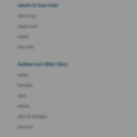
Beauty Barn
sepatu & kaus kaki
Bio Oil
sepatu bayi
Biolane
sepatu anak
Bite Fighters
sandal
Bizzi Growin
kaus kaki
Blackmores
fashion bayi (0bln-3thn)
Blooming Marvellous
atasan
Bonnels
bawahan
Bravado
gaun
Bruder
setelan
Brush Baby
jaket & kardigan
Buds Organics
aksesoris
Bugaboo