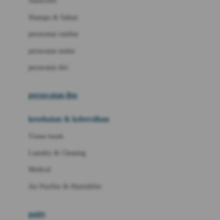
Sunscreen
London Taxi
Shampo & Sabun
Love To Dream
perawatan rambut
perawatan mulut
M
perawatan diri
Magformers
Mama's Choice
perawatan ibu
Mamas&Papas
kesehatan & kebersihan
Mamaway
Tissue basah
Maxi Cosi
Laundry & Cleaning
Megabloks
Medical
Micro
Air Purifier & Humidifier
MiDeer
Mimi & Lula
potty