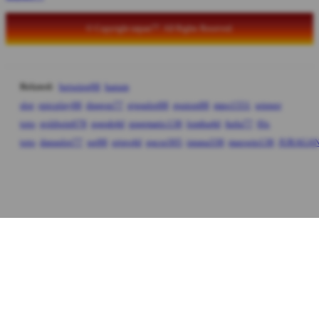
taipan77
TOGEL
SITUS
taipan77
© Copyright taipan77. All Rights Reserved.
Related:
betwing88
harum
slot
epicplay88
dragon77
gigaslot88
gusion88
mpo1551
winner
toto
goldwin678
gagah4d
pragmatic138
lomba4d
furla77
0lx
toto
danaslot77
we88
erigo4d
gacor305
istana338
maxwin138
JURAGA