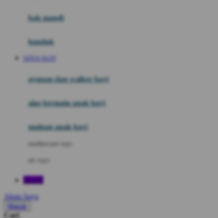
Mini Monkey
Moby
bak mandi
Momami
handuk
Mothercare
SITUS SLOT
Mustela
ayunan dan walker bayi
My Buddy Tag
My K
alas bermain anak bayi
N
mainan anak bayi
Naif
mothercare toys
Nike
elc toys
Nordic Natural
SLOT
Nuby
Akun Saya
Nuna
Masuk
Cari