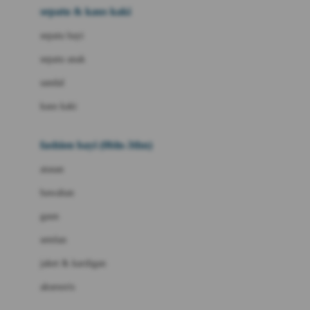
Beauty Barn
sepatu & kaus kaki
Bio Oil
sepatu bayi
Biolane
sepatu anak
Bite Fighters
sandal
Bizzi Growin
kaus kaki
Blackmores
fashion bayi (0bln-3thn)
Blooming Marvellous
atasan
Bonnels
bawahan
Bravado
gaun
Bruder
setelan
Brush Baby
jaket & kardigan
Buds Organics
aksesoris
Bugaboo