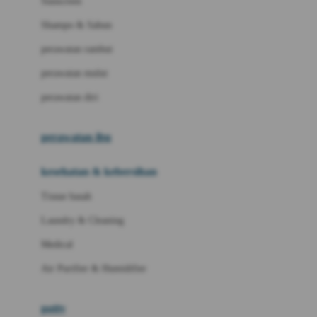
Sunscreen
London Taxi
Shampo & Sabun
Love To Dream
perawatan rambut
perawatan mulut
M
perawatan diri
Magformers
Mama's Choice
perawatan ibu
Mamas&Papas
kesehatan & kebersihan
Mamaway
Tissue basah
Maxi Cosi
Laundry & Cleaning
Megabloks
Medical
Micro
Air Purifier & Humidifier
MiDeer
Mimi & Lula
potty