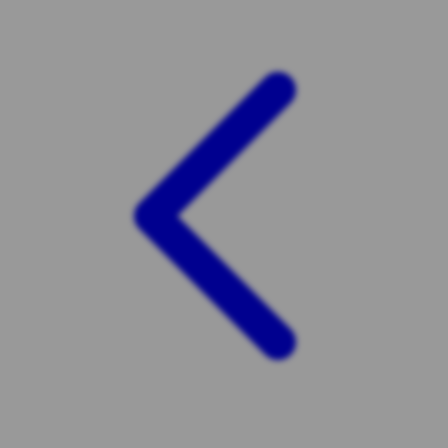
Squishmallows
Starbooks
Stick-O
Stokke
Sudocrem
Sumimo
Sunnylife
Sun-Staches
Swimava
T
Tommee Tippee
Trunki
Tutti Bambini