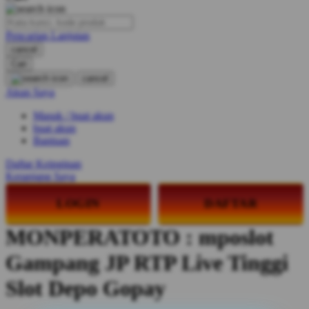
O
Pencarian Lanjutan
Oh Ma Grain
cancel
Okiedog
Cari
cancel
P
Akun Saya
Masuk / buat akun
Peachy
buat akun
Phil & Ted's
Bantuan
Philips Avent
Daftar Keinginan
Keranjang Saya
Pigeon
LOGIN
DAFTAR
Playgro
MONPERATOTO : mposlot
Poled Global
Gampang JP RTP Live Tinggi
Ponycycle
Puma
Slot Depo Gopay
Pureats