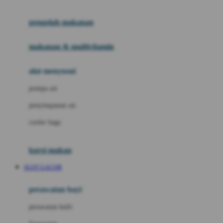
Joie
pengolah makanan
Joolz
Jujube
makanan & multivitamin
K
alat menyusui
Kiddycuts
pompa asi
Kumon
penyimpanan asi
L
cooler bags
Leapfrog
kursi makan
Leclerc
SLOT GACOR
Lee Vierra
Lillebaby
perawatan bayi
Little Bird Told Me
perawatan kulit
Little Miss Janis