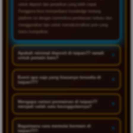
untuk deposit dan penarikan yang lebih cepat.
Pengguna bisa memperbarui knowledge tentang
platform ini dengan memeriksa pembaruan terbaru dan
menggunakan tips untuk memaksimalkan poin yang
kamu kumpulkan.
Apakah minimal deposit di taipan77 ramah
+
untuk pemain baru?
Setelah mendaftar sebagai anggota baru free trial untuk
merasakan platformnya, kamu bisa menggunakan tips
Event apa saja yang biasanya tersedia di
+
taipan77?
yang diberikan untuk menavigasi berbagai jenis
permainan. Misalnya, kamu bisa melihat peringkat
Setelah mendaftar sebagai member, explore berbagai
permainan untuk memilih permainan kasino dengan
pilihan permainan seperti slots, digital games, bingo,
Mengapa variasi permainan di taipan77
jackpot tinggi atau mempelajari strategi dalam taruhan
+
menjadi salah satu keunggulannya?
dan games meja. Misalnya, pilihlah permainan kasino
olahraga seperti menganalisis statistik tim. Selain itu,
yang menawarkan poin tinggi atau manfaatkan tips dan
platform ini memberikan tips tentang cara mengelola
Setelah berhasil daftar sebagai anggota, Anda dapat
strategi untuk meningkatkan peluang dalam permainan
akun dengan cepat dan aman, seperti beralih antara
menggunakan tips untuk menavigasi berbagai
Bagaimana cara memulai bermain di
sports betting by analyzing the game rankings for a
+
kategori game dan aktivitas terkait olahraga, serta
taipan77?
permainan, misalnya memilih permainan slot atau meja