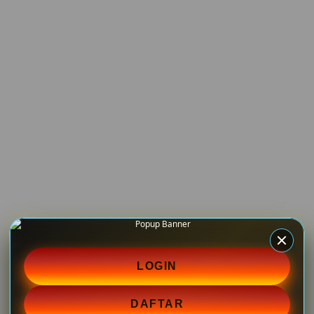
LOGIN
DAFTAR