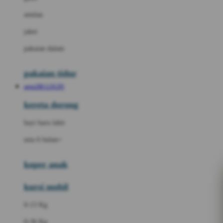
setelan
jaket
pakaian dalam
pakaian tidur
agen288 LOGIN
kereta dorong
bayi baru lahir
usia 6 bulan+
koper anak
kursi mobil
0-13 Kg
0-36 Kg