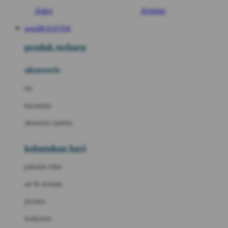
Asics
Aveeno
agen288 DAFTAR
produk terbaru
aksesoris
tas
kacamata
aksesoris rambut
kebutuhan bayi
pakaian tidur
set & terusan
piyama
bodysuits