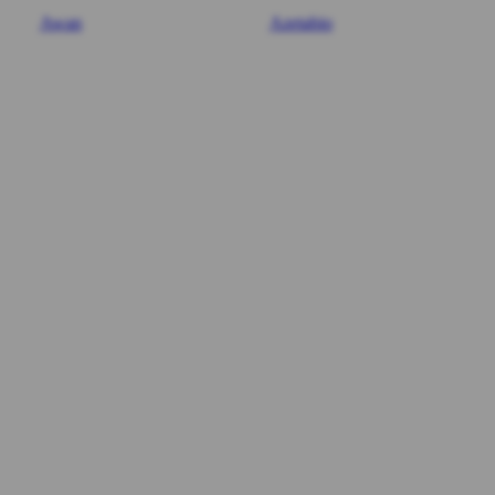
Awan
Azetabio