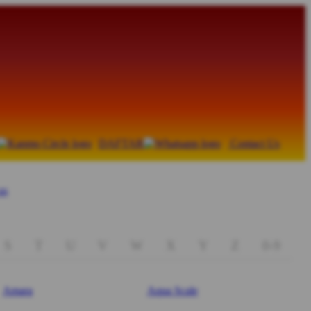
DAFTAR
Contact Us
us
S
T
U
V
W
X
Y
Z
0-9
Amara
Aqua Scale