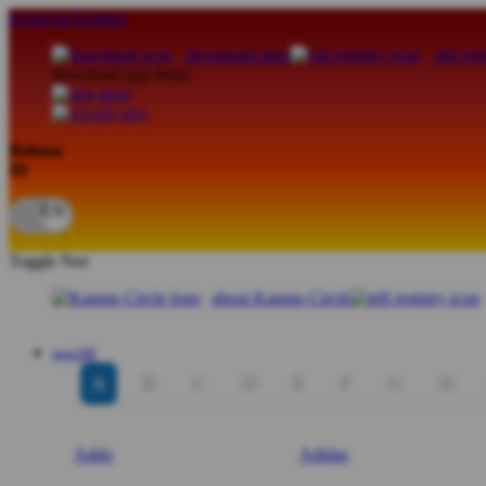
lewati ke Konten
download apps
gift reg
download app from:
Bahasa
ID
Toggle Nav
about Kanmo Circle
agen288
A
B
C
D
E
F
G
H
Addo
Adidas