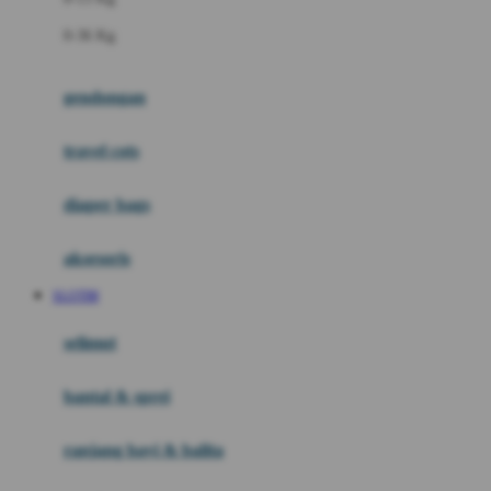
Felt So Sweet
0-36 Kg
Fisher Price
Flipper
gendongan
Friends Of Sally
travel cots
G
diaper bags
Gb
Geko
aksesoris
Graco
SLOT88
Gund
selimut
H
bantal & sprei
Habbie
Haenim
ranjang bayi & balita
Happy Horse