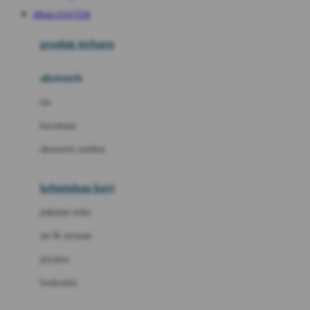
Awan
j88slot DAFTAR
Azetabio
produk terbaru
B
aksesoris
Baabaasheepz
tas
Babiators
kacamata
Baby Dove
aksesoris rambut
Baby Jogger
Baby Rovega
kebutuhan bayi
Babybee
pakaian tidur
Banana Boat
set & terusan
Banz
piyama
Barbie
bodysuits
Beaba