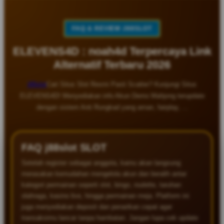
FAQ & REVIEW J88SLOT
ELEVENS4D : noah4d Terpercaya Link
Alternatif Terbaru 2026
j88slot
Cari Situs Slot Resmi Pasti Scatter? Kunjungi Situs
ELEVENS4D! Menyediakan info Akun Demo Mahjong terupdate
dengan sistem Anti Rungkad yang aman, fairplay, ...
FAQ j88slot SLOT
Setelah register sebagai anggota, kamu akan langsung
merasakan kemudahan mengelola akun dan beralih antar
kategori permainan seperti slot, bingo, roulette, taruhan
olahraga, kasino live, hingga permainan meja. Platform ini
juga menyediakan deposit dan penarikan cepat agar
transaksimu lancar tanpa hambatan. Jangan lupa cek update