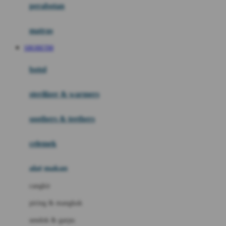
perabotan
Happy Tummy
Hauck
matras
Havaianas
SBOBET88
Hegen
botol
Hot Wheels
sterilizer & warmers
Hybrid
soothers & teethers
I
Inlacta DHA
celemek
Interlac
alat makan
Ivenet
cangkir
J
piring & mangkuk
Jack N Jill
sendok & garpu