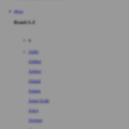
j88slot
Brand A-Z
A
Addo
Adidas
Airfree
Alamii
Amara
Aqua Scale
Asics
Aveeno