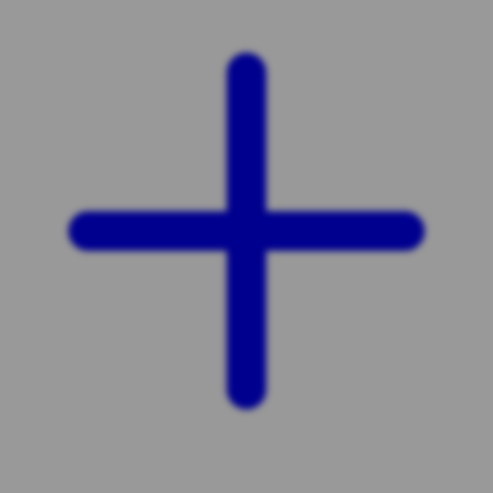
X
Xootz
Y
Yamatoya
Z
Zaxy
Zoggs
0-9
4Moms
59S