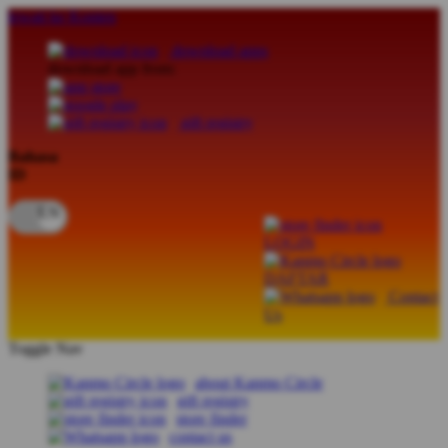
lewati ke Konten
download apps
download app from:
gift registry
Bahasa
ID
LOGIN
DAFTAR
Contact
Us
Toggle Nav
about Kanmo Circle
gift registry
store finder
contact us