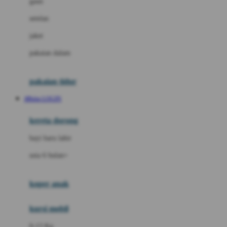
gaun
Dae Organics
setelan
Docare
jaket
Doona
pakaian dalam
Down To Earth
Drew
pakaian tidur
Dr. Brown's
j88slot LOGIN
E
kereta dorong
ELC
bayi baru lahir
Ergobaby
usia 6 bulan+
Expert Care
koper anak
Ezyroller
kursi mobil
F
0-13 Kg