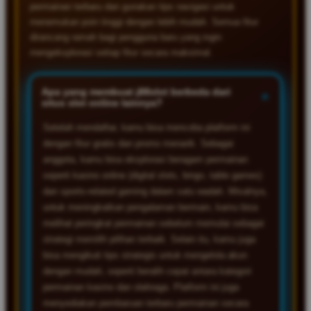
permainan terbaru dan gunakan tips navigasi untuk
menemukan poin tinggi dengan lebih mudah. Semua fitur
dirancang ramah bagi pengguna baru yang ingin
mengeksplorasi setiap fitur secara maksimal.
Apa yang membuat j88slot berbeda dari
+
situs slot online lainnya?
Setelah mendaftar, kamu bisa mencoba platform ini
dengan fitur gratis dan promo menarik. Sebagai
anggota, kamu bisa eksplorasi beragam permainan
seperti kasino online (digital slots, bingo, table games)
dan sports-related gaming dalam satu wadah. Misalnya,
untuk meningkatkan pengalaman bermain, kamu bisa
melihat peringkat permainan sebelum memulai sebagai
strategi memilih pilihan terbaik. Selain itu, kamu juga
bisa mengikuti tips strategis untuk mengelola akun
dengan mudah, seperti beralih cepat antara kategori
permainan kasino dan olahraga. Platform ini juga
menyediakan pembaruan terbaru permainan secara