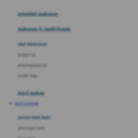
Joie
pengolah makanan
Joolz
Jujube
makanan & multivitamin
K
alat menyusui
Kiddycuts
pompa asi
Kumon
penyimpanan asi
L
cooler bags
Leapfrog
kursi makan
Leclerc
SLOT GACOR
Lee Vierra
Lillebaby
perawatan bayi
Little Bird Told Me
perawatan kulit
Little Miss Janis